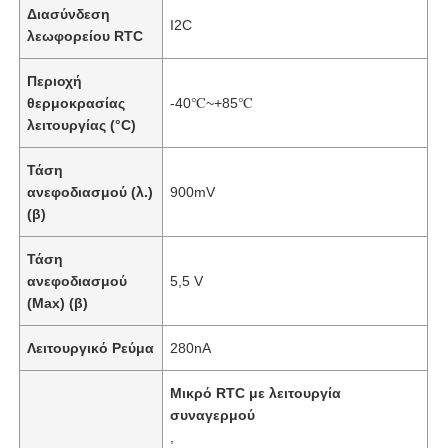
Διασύνδεση
I2C
λεωφορείου RTC
Περιοχή
θερμοκρασίας
-40℃~+85℃
λειτουργίας (°C)
Τάση
ανεφοδιασμού (λ.)
900mV
(β)
Τάση
ανεφοδιασμού
5,5 V
(Max) (β)
Λειτουργικό Ρεύμα
280nA
Μικρό RTC με λειτουργία
συναγερμού
,