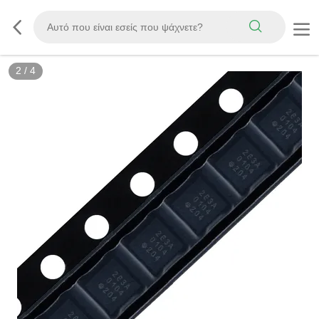
3
/
4