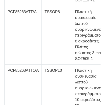
SOT1197-1
Κεραία επικοινωνίας
PCF85263ATT/A
TSSOP8
Πλαστική
συσκευασία
λεπτού
Συνδετήρας
συρρικνωμένου
περιγράμματος.
Τσιπ διαχείρισης ισχύος
8 ακροδέκτες.
Πλάτος
σώματος 3 mm
SOT505-1
PCF85263ATT1/A
TSSOP10
Πλαστική
συσκευασία
λεπτού
συρρικνωμένου
περιγράμματος.
10 ακροδέκτες.