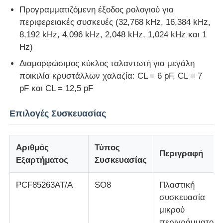
Προγραμματιζόμενη έξοδος ρολογιού για
περιφερειακές συσκευές (32,768 kHz, 16,384 kHz,
eeprom τσιπ
8,192 kHz, 4,096 kHz, 2,048 kHz, 1,024 kHz και 1
Hz)
Τσιπ PSRAM
Διαμορφώσιμος κύκλος ταλαντωτή για μεγάλη
ποικιλία κρυστάλλων χαλαζία: CL = 6 pF, CL = 7
Τσιπ SRAM
pF και CL = 12,5 pF
Επιλογές Συσκευασίας
Χωρίς φλας
Αριθμός
Τύπος
Κύκλωμα διακόπτη EPROM
Περιγραφή
Εξαρτήματος
Συσκευασίας
UART IC
PCF85263AT/A
SO8
Πλαστική
συσκευασία
μικρού
ADC DAC
περιγράμματος.