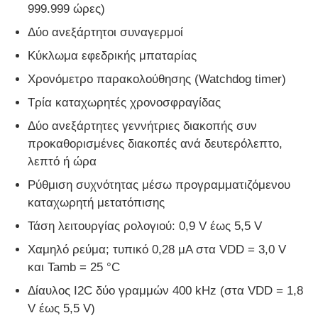
999.999 ώρες)
Δύο ανεξάρτητοι συναγερμοί
Μονάδα μικροελεγκτών MCU
Κύκλωμα εφεδρικής μπαταρίας
Χρονόμετρο παρακολούθησης (Watchdog timer)
Σύστημα SOC σε τσιπ
Τρία καταχωρητές χρονοσφραγίδας
Δύο ανεξάρτητες γεννήτριες διακοπής συν
MPU IC
προκαθορισμένες διακοπές ανά δευτερόλεπτο,
λεπτό ή ώρα
ΚΑΠΚΑΠΚΑ
Ρύθμιση συχνότητας μέσω προγραμματιζόμενου
καταχωρητή μετατόπισης
Ανιχνευτής θερμότητας υπέρυθρου
Τάση λειτουργίας ρολογιού: 0,9 V έως 5,5 V
Χαμηλό ρεύμα; τυπικό 0,28 μA στα VDD = 3,0 V
Τσιπ ολοκληρωμένου κυκλώματος DSP
και Tamb = 25 °C
Δίαυλος I2C δύο γραμμών 400 kHz (στα VDD = 1,8
Τσιπ μνήμης DRAM
V έως 5,5 V)