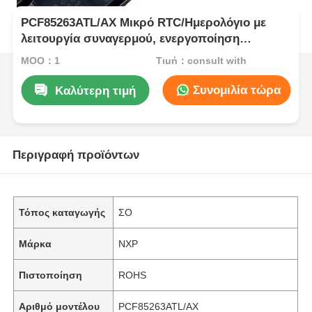
PCF85263ATL/AX Μικρό RTC/Ημερολόγιο με
λειτουργία συναγερμού, ενεργοποίηση
μπαταρίας, εισαγωγή χρονογραφίας και I2C-
MOQ：1
Τιμή：consult with
bus
Συνομιλία τώρα
Καλύτερη τιμή
Περιγραφή προϊόντων
Τόπος καταγωγής
ΣΟ
Μάρκα
NXP
Πιστοποίηση
ROHS
Αριθμό μοντέλου
PCF85263ATL/AX