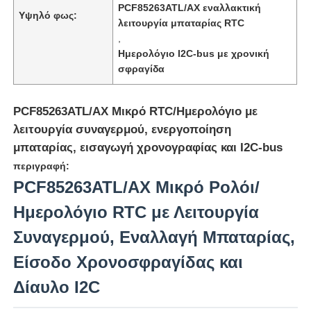
PCF85263ATL/AX εναλλακτική
Υψηλό φως:
λειτουργία μπαταρίας RTC
,
Ημερολόγιο I2C-bus με χρονική
σφραγίδα
PCF85263ATL/AX Μικρό RTC/Ημερολόγιο με
λειτουργία συναγερμού, ενεργοποίηση
μπαταρίας, εισαγωγή χρονογραφίας και I2C-bus
περιγραφή:
PCF85263ATL/AX Μικρό Ρολόι/
Ημερολόγιο RTC με Λειτουργία
Σπίτι
Συναγερμού, Εναλλαγή Μπαταρίας,
Είσοδο Χρονοσφραγίδας και
Προϊόντα
Δίαυλο I2C
Βίντεο