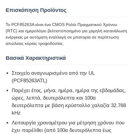
Επισκόπηση Προϊόντος
Σχετικά με εμάς
Το PCF85263A είναι ένα CMOS Ρολόι Πραγματικού Χρόνου
(RTC) και ημερολόγιο βελτιστοποιημένο για χαμηλή κατανάλωση
Επισκέψεις στο εργοστάσιο
ενέργειας με αυτόματη εναλλαγή σε μπαταρία σε περίπτωση
απώλειας κύριας τροφοδοσίας.
Έλεγχος Ποιότητας
Βασικά Χαρακτηριστικά
Στοιχείο αναγνωρισμένο από την UL
Επικοινωνήστε μαζί μας
(PCF85263ATL)
Παρέχει έτος, μήνα, ημέρα, ημέρα της εβδομάδας,
Ειδήσεις
ώρες, λεπτά, δευτερόλεπτα και 100α
δευτερόλεπτα με βάση κρύσταλλο χαλαζία 32.768
Υποθέσεις
kHz
Λειτουργία χρονομέτρου για μέτρηση χρόνου που
έχει παρέλθει (από 100α δευτερόλεπτα έως
Φύλακας πύλης προγραμματισμού πεδίου FPGA