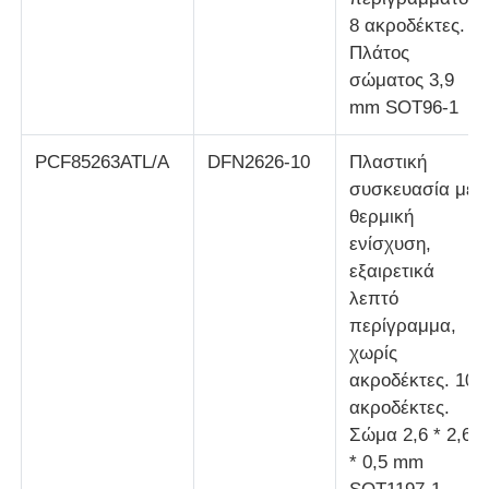
8 ακροδέκτες.
Ενοποιημένα κυκλώματα ραδιοκυμάτων
Πλάτος
σώματος 3,9
mm SOT96-1
Ηλεκτρονικά εξαρτήματα
PCF85263ATL/A
DFN2626-10
Πλαστική
Προγραμματισμός PLC
συσκευασία με
θερμική
ενίσχυση,
Μονάδα GPS
εξαιρετικά
λεπτό
Μονάδα ραδιοσυχνοτήτων
περίγραμμα,
χωρίς
ακροδέκτες. 10
Μονάδα ισχύος
ακροδέκτες.
Σώμα 2,6 * 2,6
* 0,5 mm
Στερεάς κατάστασης ηλεκτρονόμος