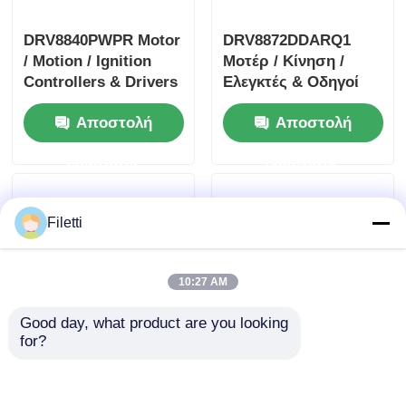
DRV8840PWPR Motor
DRV8872DDARQ1
/ Motion / Ignition
Μοτέρ / Κίνηση /
Controllers & Drivers
Ελεγκτές & Οδηγοί
5A Διοδηγός
Ανάφλεξης 3.6A
Αποστολή
Αποστολή
κινητήρα συνεχούς
Οδηγός Κινητήρα DC
ρεύματος με
με Αναφορά
ερώτησης
ερώτησης
βούρτσισμα
Σφάλματος
Filetti
10:27 AM
Good day, what product are you looking 
for?
TLC59108IPWR
DRV8305NPHPR
Οδηγός LED
Ελεγκτές / Κινητήρες
σταθερού ρεύματος
/ Ανάφλεξης & Οδηγοί