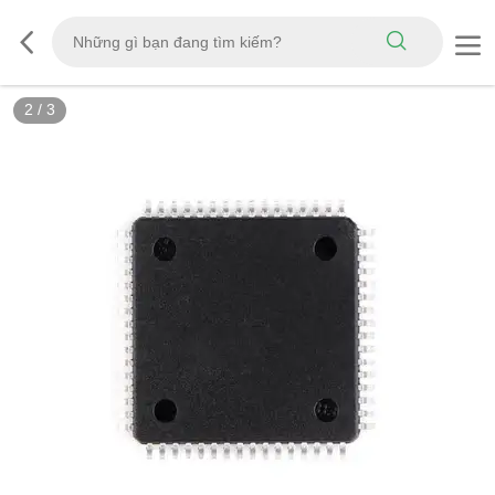
2
/
3