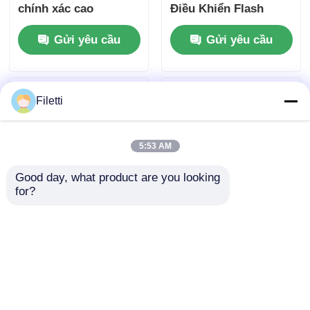
chính xác cao
Điều Khiển Flash
Nâng Cao Với Công
Gửi yêu cầu
Gửi yêu cầu
Nghệ A/D 10-Bit Và
Công Nghệ Tiêu Thụ
Năng Lượng Cực
Thấp (XLP)
Filetti
5:53 AM
Good day, what product are you looking 
for?
PIC12F1840-I/SN Vi
ATMEGA16-16AU 8-
điều khiển Flash 8
bitMicrocontroller với
chân với công nghệ
16K BytesIn-
XLP
SystemProgrammableFla
Gửi yêu cầu
Gửi yêu cầu