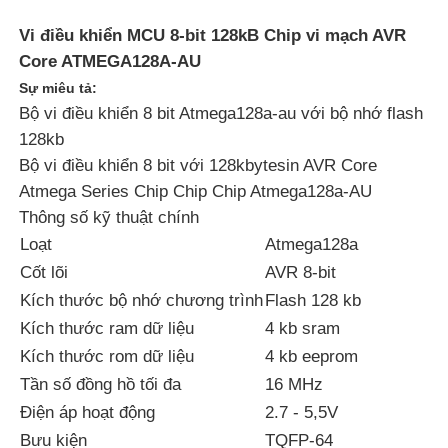
Vi điều khiển MCU 8-bit 128kB Chip vi mạch AVR
Core ATMEGA128A-AU
Sự miêu tả:
Bộ vi điều khiển 8 bit Atmega128a-au với bộ nhớ flash
128kb
Bộ vi điều khiển 8 bit với 128kbytesin AVR Core
Atmega Series Chip Chip Chip Atmega128a-AU
Thông số kỹ thuật chính
Loạt
Atmega128a
Cốt lõi
AVR 8-bit
Kích thước bộ nhớ chương trình
Flash 128 kb
Trang chủ
Kích thước ram dữ liệu
4 kb sram
Kích thước rom dữ liệu
4 kb eeprom
Các sản phẩm
Tần số đồng hồ tối đa
16 MHz
Điện áp hoạt động
2.7 - 5,5V
Bưu kiện
TQFP-64
Video