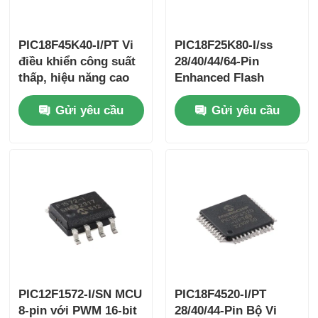
PIC18F45K40-I/PT Vi
PIC18F25K80-I/ss
điều khiển công suất
28/40/44/64-Pin
thấp, hiệu năng cao
Enhanced Flash
chân cắm 28/40/44
Microcontrollers với
Gửi yêu cầu
Gửi yêu cầu
với công nghệ XLP
Công nghệ ECANTM
XLP
PIC12F1572-I/SN MCU
PIC18F4520-I/PT
8-pin với PWM 16-bit
28/40/44-Pin Bộ Vi