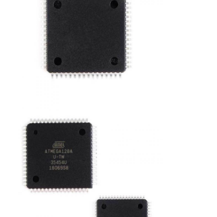
Chip Eeprom
Chip PSRAM
Chip SRAM
KHÔNG nhấp nháy
IC EPROM
UART IC
ADC DAC