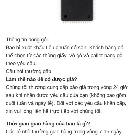
Các mạch tích hợp RF
Linh kiện điện tử
Thông tin đóng gói
Bao bì xuất khẩu tiêu chuẩn có sẵn. Khách hàng có
Lập trình PLC
thể chọn từ các thùng giấy, vỏ gỗ và pallet bằng gỗ
theo yêu cầu.
Câu hỏi thường gặp
Mô-đun GPS
Làm thế nào để có được giá?
Chúng tôi thường cung cấp báo giá trong vòng 24 giờ
Mô hình tần số vô tuyến
sau khi nhận được yêu cầu của bạn (không bao gồm
cuối tuần và ngày lễ). Đối với các yêu cầu khẩn cấp,
Mô-đun nguồn
xin vui lòng liên hệ trực tiếp với chúng tôi.
Thời gian giao hàng của bạn là gì?
Rơle trạng thái rắn
Các lô nhỏ thường giao hàng trong vòng 7-15 ngày,