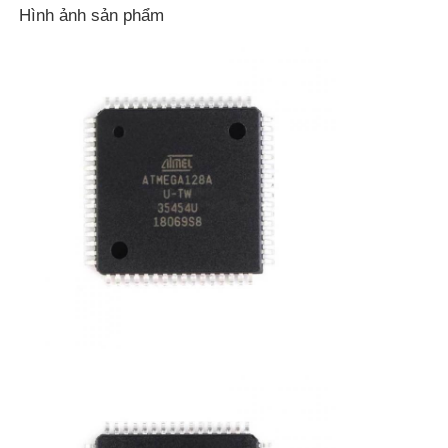
Hình ảnh sản phẩm
Đơn vị vi điều khiển MCU
hệ thống soc trên chip
IC MPU
CPLD PLD
Máy phát hiện nhiệt hồng ngoại
Chip vi mạch DSP
Chip bộ nhớ DRAM