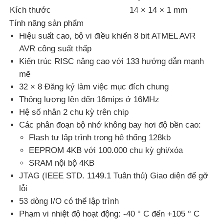
Kích thước
14 × 14 × 1 mm
Tính năng sản phẩm
Về chúng tôi
Hiệu suất cao, bộ vi điều khiển 8 bit ATMEL AVR
AVR công suất thấp
Tham quan nhà máy
Kiến trúc RISC nâng cao với 133 hướng dẫn mạnh
mẽ
32 × 8 Đăng ký làm việc mục đích chung
Kiểm soát chất lượng
Thông lượng lên đến 16mips ở 16MHz
Hệ số nhân 2 chu kỳ trên chip
Liên hệ
Các phân đoạn bộ nhớ không bay hơi độ bền cao:
Flash tự lập trình trong hệ thống 128kb
EEPROM 4KB với 100.000 chu kỳ ghi/xóa
Tin tức
SRAM nội bộ 4KB
JTAG (IEEE STD. 1149.1 Tuân thủ) Giao diện để gỡ
Các vụ án
lỗi
53 dòng I/O có thể lập trình
Phạm vi nhiệt độ hoạt động: -40 ° C đến +105 ° C
FPGA Field Programmable Gate Array