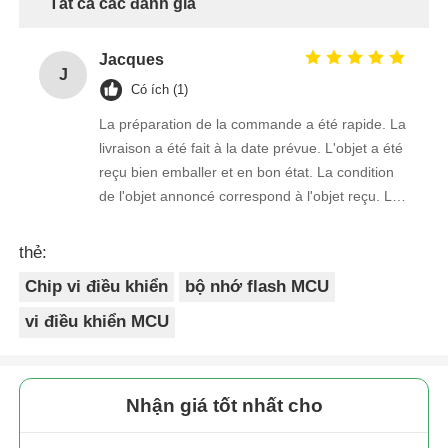
Tất cả các đánh giá
Jacques
J
Có ích (1)
La préparation de la commande a été rapide. La
livraison a été fait à la date prévue. L'objet a été
reçu bien emballer et en bon état. La condition
de l'objet annoncé correspond à l'objet reçu. Le
prix était réaliste. Je rachèterais de ce vendeur.
Merci Beaucoup!
thẻ:
Chip vi điều khiển
bộ nhớ flash MCU
vi điều khiển MCU
Nhận giá tốt nhất cho