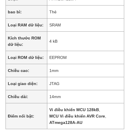
bao bì:
Thẻ
Loại RAM dữ liệu:
SRAM
Kích thước ROM
4 kB
dữ liệu:
Loại ROM dữ liệu:
EEPROM
Chiều cao:
1mm
Loại giao diện:
JTAG
Chiều dài:
14mm
Vi điều khiển MCU 128kB
,
Điểm nổi bật:
MCU Vi điều khiển AVR Core
,
ATmega128A-AU