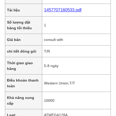
1457707160533.pdf
Tài liệu
Số lượng đặt
1
hàng tối thiểu
Giá bán
consult with
chi tiết đóng gói
T/R
Thời gian giao
5-8 ngày
hàng
Điều khoản thanh
Western Union,T/T
toán
Khả năng cung
10000
cấp
Loạt:
ATMEGA128A