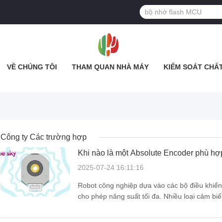
VỀ CHÚNG TÔI
THAM QUAN NHÀ MÁY
KIỂM SOÁT CHẤ
Công ty Các trường hợp
Khi nào là một Absolute Encoder phù hợp
2025-07-24 16:11:16
Robot công nghiệp dựa vào các bộ điều khiể
cho phép năng suất tối đa. Nhiều loại cảm bi
đích tổng quan này, chúng ta sẽ tập trung vào 
khám phá sự ...