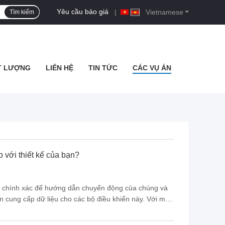
Yêu cầu báo giá
|
Vietnamese
Tìm kiếm
T LƯỢNG
LIÊN HỆ
TIN TỨC
CÁC VỤ ÁN
 với thiết kế của bạn?
n chính xác để hướng dẫn chuyển động của chúng và
ến cung cấp dữ liệu cho các bộ điều khiển này. Với mục
các cảm biến vị trí trục. Bài viết này từ SameSky