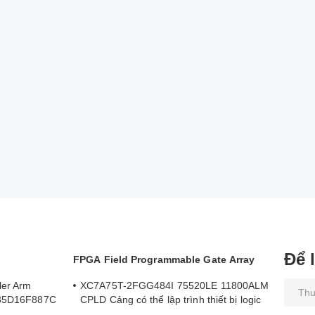
Để 
FPGA Field Programmable Gate Array
ler Arm
XC7A75T-2FGG484I 75520LE 11800ALM
MA35D16F887C
CPLD Cảng có thể lập trình thiết bị logic