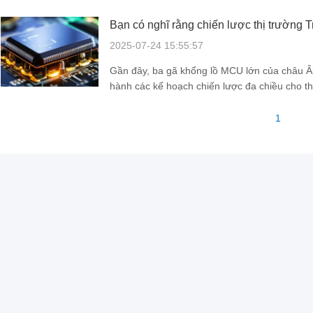
Bạn có nghĩ rằng chiến lược thị trường
triển vọng không?
2025-07-24 15:55:57
Gần đây, ba gã khổng lồ MCU lớn của châu Âu, 
hành các kế hoạch chiến lược đa chiều cho t
pháp được công bố, ba nhà sản xuất thiết bị gố
đẩy ...
1