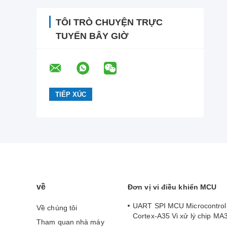
TÔI TRÒ CHUYỆN TRỰC
TUYẾN BÂY GIỜ
về
Đơn vị vi điều khiển MCU
UART SPI MCU Microcontrol
Về chúng tôi
Cortex-A35 Vi xử lý chip 
Tham quan nhà máy