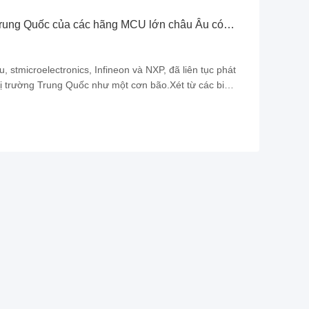
 Trung Quốc của các hãng MCU lớn châu Âu có
stmicroelectronics, Infineon và NXP, đã liên tục phát
hị trường Trung Quốc như một cơn bão.Xét từ các biện
c lớn có thể được gọi là "trong lòng thành thật".thúc