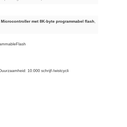
,
Microcontroller met 8K-byte programmabel flash
,
grammableFlash
urzaamheid: 10.000 schrijf-/wistcycli