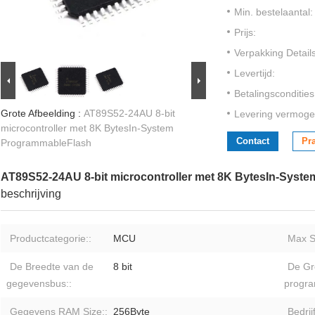
Min. bestelaantal:
Prijs:
Verpakking Details
Levertijd:
Betalingscondities
Grote Afbeelding :
AT89S52-24AU 8-bit
Levering vermoge
microcontroller met 8K BytesIn-System
Contact
Pr
ProgrammableFlash
AT89S52-24AU 8-bit microcontroller met 8K BytesIn-Syst
beschrijving
Productcategorie::
MCU
Max S
De Breedte van de
8 bit
De Gr
gegevensbus::
progr
Gegevens RAM Size::
256Byte
Bedrij