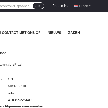
Praatje Nu
|
Dutch
Zoek
 CONTACT MET ONS OP
NIEUWS
ZAKEN
lash
grammableFlash
st:
CN
MICROCHIP
rohs
AT89S52-24AU
den Algemene voorwaarden: