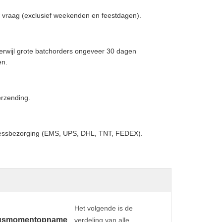
 vraag (exclusief weekenden en feestdagen).
erwijl grote batchorders ongeveer 30 dagen
en.
erzending.
pressbezorging (EMS, UPS, DHL, TNT, FEDEX).
Het volgende is de
ngsmomentopname
verdeling van alle