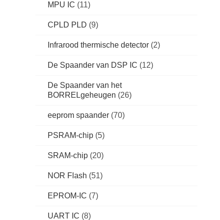
MPU IC
(11)
CPLD PLD
(9)
Infrarood thermische detector
(2)
De Spaander van DSP IC
(12)
De Spaander van het
BORRELgeheugen
(26)
eeprom spaander
(70)
PSRAM-chip
(5)
SRAM-chip
(20)
NOR Flash
(51)
EPROM-IC
(7)
UART IC
(8)