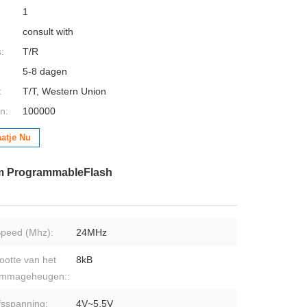
1
consult with
:
T/R
5-8 dagen
:
T/T, Western Union
n:
100000
aatje Nu
em ProgrammableFlash
peed (Mhz):
24MHz
ootte van het
8kB
ammageheugen::
fsspanning:
4V~5,5V