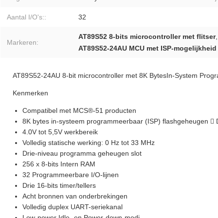
Aantal I/O's::
32
AT89S52 8-bits microcontroller met flitser
Markeren:
AT89S52-24AU MCU met ISP-mogelijkheid
AT89S52-24AU 8-bit microcontroller met 8K BytesIn-System Pro
Kenmerken
Compatibel met MCS®-51 producten
8K bytes in-systeem programmeerbaar (ISP) flashgeheugen  Du
4.0V tot 5,5V werkbereik
Volledig statische werking: 0 Hz tot 33 MHz
Drie-niveau programma geheugen slot
256 x 8-bits Intern RAM
32 Programmeerbare I/O-lijnen
Drie 16-bits timer/tellers
Acht bronnen van onderbrekingen
Volledig duplex UART-seriekanal
Low-power Idle- en Power-down-modi