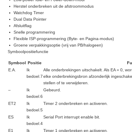
Herstel onderbreken uit de afstroommodus
Watchdog Timer
Dual Data Pointer
Afsluitflag
Snelle programmering
Flexible ISP-programmering (Byte- en Pagina-modus)
Groene verpakkingsoptie (vrij van PB/halogeen)
Symboolpositiefunctie
Symbool
Positie
Fu
E.A.
Ik
Alle onderbrekingen uitschakelt. Als EA = 0, wo
bedoel.7
elke onderbrekingsbron afzonderlijk ingeschakel
stellen of te verwijderen.
–
Ik
Gebeurd.
bedoel.6
ET2
Ik
Timer 2 onderbreken en activeren.
bedoel.5
ES
Ik
Serial Port interrupt enable bit.
bedoel.4
E1
Ik
Timer 1 onderbreken en activeren.