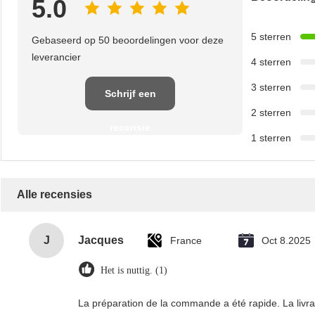
5.0
5 sterren
Gebaseerd op 50 beoordelingen voor deze
leverancier
4 sterren
3 sterren
Schrijf een
2 sterren
recensie
1 sterren
Alle recensies
J
Jacques
France
Oct 8.2025
Het is nuttig. (1)
La préparation de la commande a été rapide. La livrais