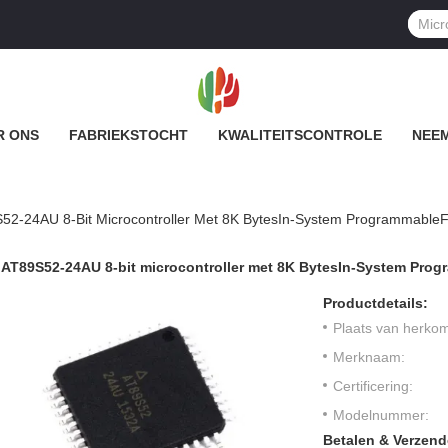
R ONS
FABRIEKSTOCHT
KWALITEITSCONTROLE
NEEM
52-24AU 8-Bit Microcontroller Met 8K BytesIn-System ProgrammableF
AT89S52-24AU 8-bit microcontroller met 8K BytesIn-System Pro
Productdetails:
Plaats van herkom
Merknaam:
Certificering:
Modelnummer:
Betalen & Verzen