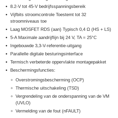
8.2-V tot 45-V bedrijfsspanningsbereik
Vijfbits stroomcontrole Toestemt tot 32
Over ons
stroomniveaus toe
Laag MOSFET RDS (aan) Typisch 0,4 Ω (HS + LS)
Fabriekstocht
5-A Maximale aandrijflijn bij 24 V, TA = 25°C
Ingebouwde 3,3-V-referentie-uitgang
Kwaliteitscontrole
Parallelle digitale besturingsinterface
Termisch verbeterde oppervlakte montagepakket
Neem contact met ons op
Beschermingsfuncties:
Overstromingsbescherming (OCP)
Nieuws
Thermische uitschakeling (TSD)
Vergrendeling van de onderspanning van de VM
Zaken
(UVLO)
Vermelding van de fout (nFAULT)
FPGA Field Programmable Gate Array