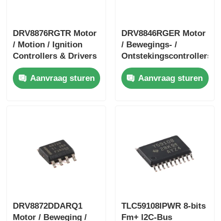
DRV8876RGTR Motor
DRV8846RGER Motor
/ Motion / Ignition
/ Bewegings- /
Controllers & Drivers
Ontstekingscontrollers
40-V 3.5-A H-bridge
& Drivers 1.4A
Aanvraag sturen
Aanvraag sturen
Motor Driver met I
Bipolaire Stpr Mo Tor
Driver
DRV8872DDARQ1
TLC59108IPWR 8-bits
Motor / Beweging /
Fm+ I2C-Bus