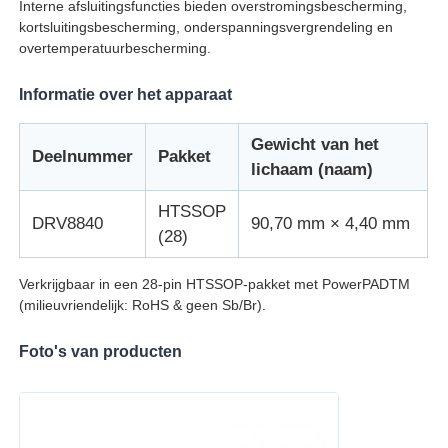
Interne afsluitingsfuncties bieden overstromingsbescherming,
kortsluitingsbescherming, onderspanningsvergrendeling en
eeprom spaander
overtemperatuurbescherming.
Informatie over het apparaat
PSRAM-chip
Gewicht van het
Deelnummer
Pakket
lichaam (naam)
SRAM-chip
HTSSOP
DRV8840
90,70 mm × 4,40 mm
(28)
NOR Flash
Verkrijgbaar in een 28-pin HTSSOP-pakket met PowerPADTM
EPROM-IC
(milieuvriendelijk: RoHS & geen Sb/Br).
Foto's van producten
UART IC
ADC DAC