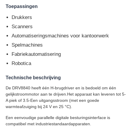
Toepassingen
MCU-Microcontroller Eenheid
Drukkers
Scanners
SOC-systeem op chip
Automatiseringsmachines voor kantoorwerk
Spelmachines
MPU IC
Fabriekautomatisering
Robotica
CPLD PLD
Technische beschrijving
De DRV8840 heeft één H-brugdriver en is bedoeld om één
Infrarood thermische detector
gelijkstroommotor aan te drijven.Het apparaat kan leveren tot 5-
A piek of 3.5-Een uitgangsstroom (met een goede
warmteafzuiging bij 24 V en 25 °C).
De Spaander van DSP IC
Een eenvoudige parallelle digitale besturingsinterface is
compatibel met industriestandaardapparaten.
De Spaander van het BORRELgeheugen