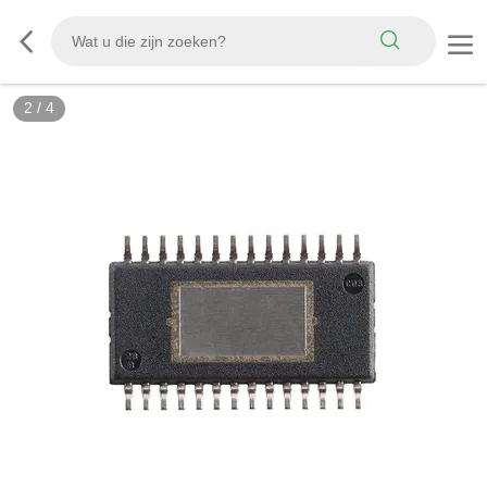
2
/
4