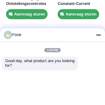
Ontstekingscontroles
Constant-Current
& Drivers 3.6A
LED Sink Driver
Aanvraag sturen
Aanvraag sturen
Borstel DC Motor
Driver W / Fout
Rapport
Filetti
1:50 PM
Good day, what product are you looking 
for?
DRV8305NPHPR
L293DD013TR Motor /
Motor / Motion /
Beweging /
Ignition Controllers &
Ontstekingscontroles
Drivers 45-V Max 3-
& Drivers 4-kanaals
Aanvraag sturen
Aanvraag sturen
fase Sma Rt Gate
push-pull
Driver