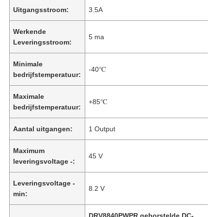
Uitgangsstroom:
3.5A
Werkende
5 ma
Leveringsstroom:
Minimale
-40℃
bedrijfstemperatuur:
Maximale
+85℃
bedrijfstemperatuur:
Aantal uitgangen:
1 Output
Maximum
45 V
leveringsvoltage -:
Leveringsvoltage -
8.2 V
min:
DRV8840PWPR geborstelde DC-