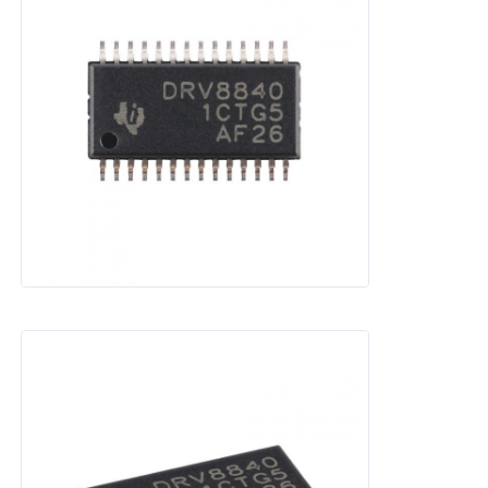
RF-geïntegreerde schakelingen
Elektronische componenten
PLC-programmering
GPS-module
Radiofrequentiemodule
Stroommodule
Relais in vaste toestand