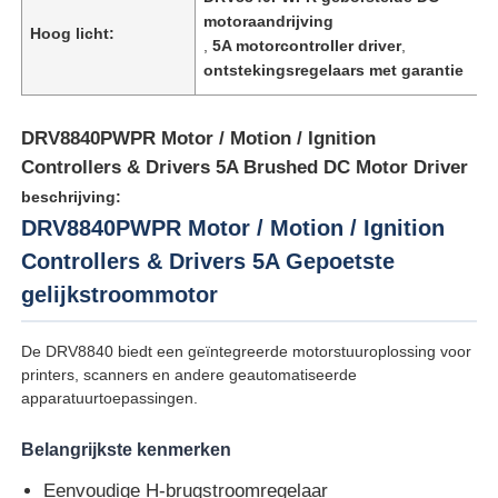
motoraandrijving
Hoog licht:
,
5A motorcontroller driver
,
ontstekingsregelaars met garantie
DRV8840PWPR Motor / Motion / Ignition
Controllers & Drivers 5A Brushed DC Motor Driver
beschrijving:
DRV8840PWPR Motor / Motion / Ignition
Controllers & Drivers 5A Gepoetste
gelijkstroommotor
Huis
De DRV8840 biedt een geïntegreerde motorstuuroplossing voor
printers, scanners en andere geautomatiseerde
apparatuurtoepassingen.
Producten
Belangrijkste kenmerken
Eenvoudige H-brugstroomregelaar
Video's