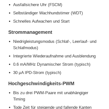
Ausfallsichere Uhr (FSCM)
HF-Integrierte Schaltungen
Selbständiger Wachhundstimer (WDT)
Schnelles Aufwachen und Start
Elektronische Komponenten
Strommanagement
PLC-Programmierung
Niedrigleistungsmodus (Schlaf-, Leerlauf- und
Schlafmodus)
Integrierte Wiederaufnahme und Ausblendung
GPS-Module
0.6 mA/MHz Dynamischer Strom (typisch)
Hochfrequenzmodul
30 μA IPD-Strom (typisch)
Hochgeschwindigkeits-PWM
Leistungsmodul
Bis zu drei PWM-Paare mit unabhängiger
Timing
Halbleiterrelais
Tode Zeit für steigende und fallende Kanten