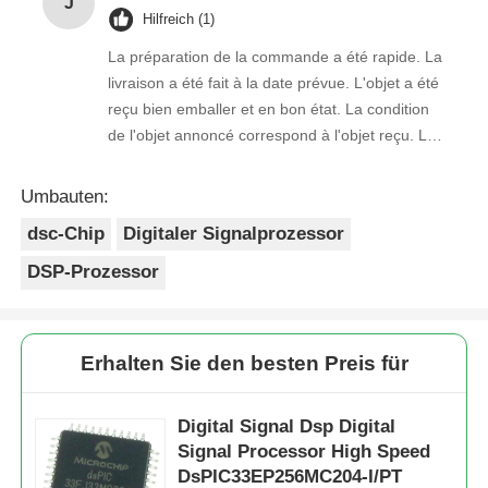
J
Hilfreich (1)
La préparation de la commande a été rapide. La
livraison a été fait à la date prévue. L'objet a été
reçu bien emballer et en bon état. La condition
de l'objet annoncé correspond à l'objet reçu. Le
prix était réaliste. Je rachèterais de ce vendeur.
Merci Beaucoup!
Umbauten:
dsc-Chip
Digitaler Signalprozessor
DSP-Prozessor
Erhalten Sie den besten Preis für
Digital Signal Dsp Digital
Signal Processor High Speed
DsPIC33EP256MC204-I/PT