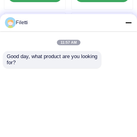
Filetti
11:57 AM
Good day, what product are you looking 
for?
16 Bit-
DSP Dsc Chip
Digitalsignalprozessor
Controller 16 Bit mit
mit Festpunkt
Blitz
TMS320VC5416PGE160
TMS320LF2407APGEA
Anfrage absenden
Anfrage absenden
Startseite
Über uns
Kontakt
Desktop Site
Sitemap
Privacy policy