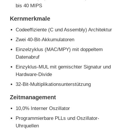
bis 40 MIPS
eeprom Chip
Kernmerkmale
Codeeffiziente (C und Assembly) Architektur
PSRAM-Chip
Zwei 40-Bit-Akkumulatoren
Einzelzyklus (MAC/MPY) mit doppeltem
SRAM-Chip
Datenabruf
Einzyklus-MUL mit gemischter Signatur und
NICHT Blitz
Hardware-Divide
32-Bit-Multiplikationsunterstützung
EPROM IC
Zeitmanagement
UART IC
10,0% Interner Oszillator
Programmierbare PLLs und Oszillator-
ADC DAC
Uhrquellen