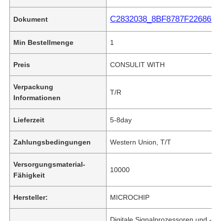
C2832038_8BF8787F22686B65
Dokument
Min Bestellmenge
1
Preis
CONSULIT WITH
Verpackung
T/R
Informationen
Lieferzeit
5-8day
Zahlungsbedingungen
Western Union, T/T
Versorgungsmaterial-
10000
Fähigkeit
Hersteller:
MICROCHIP
Digitale Signalprozessoren und -con