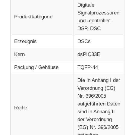
Digitale
Signalprozessoren
Produktkategorie
Über uns
und -controller -
DSP, DSC
Werksbesichtigung
Erzeugnis
DSCs
Kern
dsPIC33E
Qualitätskontrolle
Packung / Gehäuse
TQFP-44
Kontakt mit uns
Die in Anhang I der
Verordnung (EG)
Nachrichten
Nr. 396/2005
aufgeführten Daten
Reihe
sind in Anhang II
Fälle
der Verordnung
(EG) Nr. 396/2005
FPGA-Feldprogrammierbares Torarray