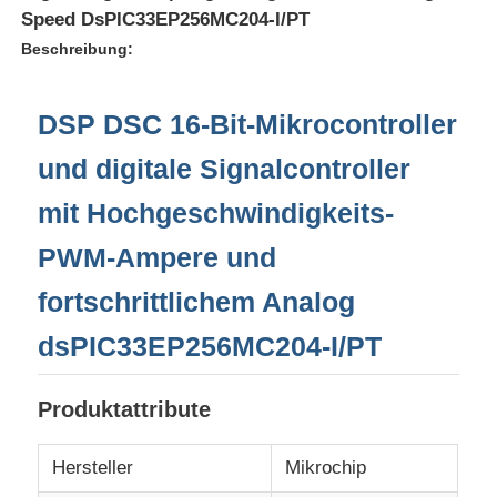
Speed DsPIC33EP256MC204-I/PT
Beschreibung:
DSP DSC 16-Bit-Mikrocontroller
und digitale Signalcontroller
mit Hochgeschwindigkeits-
PWM-Ampere und
fortschrittlichem Analog
dsPIC33EP256MC204-I/PT
Zu Hause
Produktattribute
Produkte
Hersteller
Mikrochip
Videos