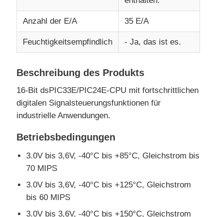
enthalten.
Anzahl der E/A
35 E/A
MCU-Mikroregler-Einheit
Feuchtigkeitsempfindlich
- Ja, das ist es.
SOC-System auf dem Chip
Beschreibung des Produkts
MPU-IC
16-Bit dsPIC33E/PIC24E-CPU mit fortschrittlichen
digitalen Signalsteuerungsfunktionen für
industrielle Anwendungen.
CPLD PLD
Betriebsbedingungen
Infrarot-Wärmedetektor
3.0V bis 3,6V, -40°C bis +85°C, Gleichstrom bis
70 MIPS
Chip DSP IC
3.0V bis 3,6V, -40°C bis +125°C, Gleichstrom
bis 60 MIPS
D-RAM Speicherchip
3.0V bis 3,6V, -40°C bis +150°C, Gleichstrom