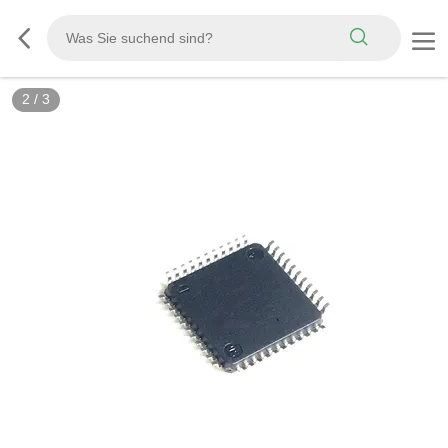
3
/
3