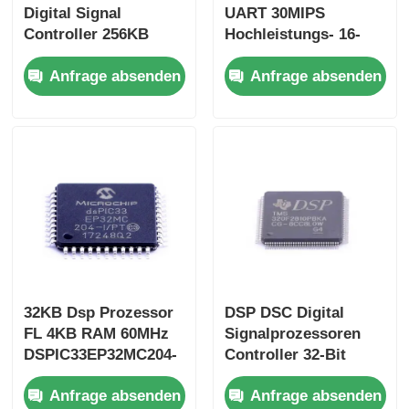
Digital Signal
UART 30MIPS
Controller 256KB
Hochleistungs- 16-
Flash und 30KB
Bit-Digitalsignal-
Anfrage absenden
Anfrage absenden
SRAM mit
Controller-Chip
fortschrittlichen
DSPIC30F2010-30I/SP
analogen
Prozessoren
DSPIC33FJ256GP710A-
I/PF
32KB Dsp Prozessor
DSP DSC Digital
FL 4KB RAM 60MHz
Signalprozessoren
DSPIC33EP32MC204-
Controller 32-Bit
I/PT
Static CMOS
Anfrage absenden
Anfrage absenden
TMS320F2810PBKA