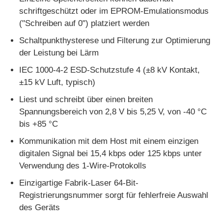
schriftgeschützt oder im EPROM-Emulationsmodus
("Schreiben auf 0") platziert werden
MCU-Mikroregler-Einheit
Schaltpunkthysterese und Filterung zur Optimierung
der Leistung bei Lärm
SOC-System auf dem Chip
IEC 1000-4-2 ESD-Schutzstufe 4 (±8 kV Kontakt,
±15 kV Luft, typisch)
MPU-IC
Liest und schreibt über einen breiten
Spannungsbereich von 2,8 V bis 5,25 V, von -40 °C
CPLD PLD
bis +85 °C
Kommunikation mit dem Host mit einem einzigen
Infrarot-Wärmedetektor
digitalen Signal bei 15,4 kbps oder 125 kbps unter
Verwendung des 1-Wire-Protokolls
Chip DSP IC
Einzigartige Fabrik-Laser 64-Bit-
Registrierungsnummer sorgt für fehlerfreie Auswahl
des Geräts
D-RAM Speicherchip