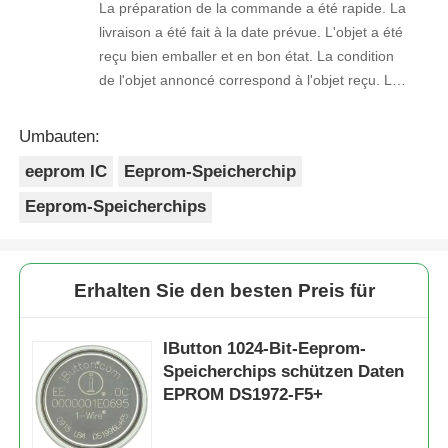
La préparation de la commande a été rapide. La
livraison a été fait à la date prévue. L'objet a été
reçu bien emballer et en bon état. La condition
de l'objet annoncé correspond à l'objet reçu. Le
prix était réaliste. Je rachèterais de ce vendeur.
Merci Beaucoup!
Umbauten:
eeprom IC
Eeprom-Speicherchip
Eeprom-Speicherchips
Erhalten Sie den besten Preis für
IButton 1024-Bit-Eeprom-
Speicherchips schützen Daten
EPROM DS1972-F5+