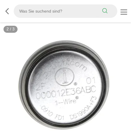
2
/
3