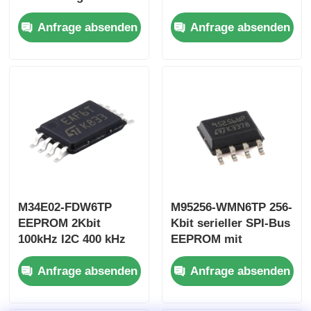
2MHz 5ms 2,5V ~ 5,5V
1,8V~5,5V 1MHz
Anfrage absenden
Anfrage absenden
M34E02-FDW6TP
M95256-WMN6TP 256-
EEPROM 2Kbit
Kbit serieller SPI-Bus
100kHz I2C 400 kHz
EEPROM mit
I2C-Bus
Hochgeschwindigkeits-
Anfrage absenden
Anfrage absenden
Takt