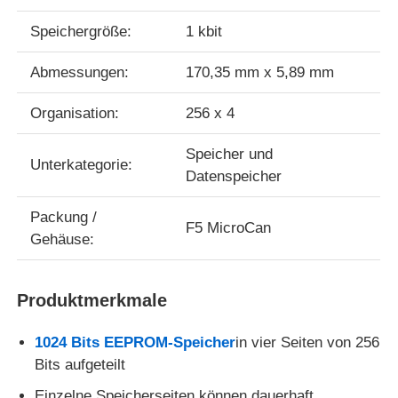
Speichergröße:
1 kbit
Über uns
Abmessungen:
170,35 mm x 5,89 mm
Werksbesichtigung
Organisation:
256 x 4
Speicher und
Qualitätskontrolle
Unterkategorie:
Datenspeicher
Packung /
Kontakt mit uns
F5 MicroCan
Gehäuse:
Nachrichten
Produktmerkmale
Fälle
1024 Bits EEPROM-Speicher
in vier Seiten von 256
Bits aufgeteilt
FPGA-Feldprogrammierbares Torarray
Einzelne Speicherseiten können dauerhaft