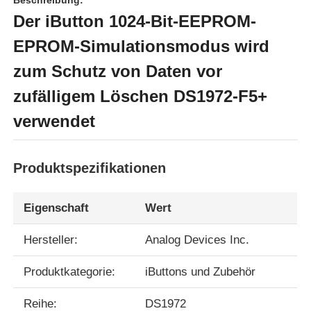
Der iButton 1024-Bit-EEPROM-
EPROM-Simulationsmodus wird
zum Schutz von Daten vor
zufälligem Löschen DS1972-F5+
verwendet
Produktspezifikationen
Eigenschaft
Wert
Zu Hause
Hersteller:
Analog Devices Inc.
Produkte
Produktkategorie:
iButtons und Zubehör
Reihe:
DS1972
Videos