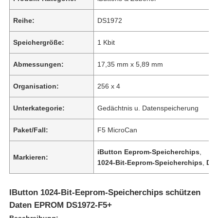
Reihe:
DS1972
Speichergröße:
1 Kbit
Abmessungen:
17,35 mm x 5,89 mm
Organisation:
256 x 4
Unterkategorie:
Gedächtnis u. Datenspeicherung
Paket/Fall:
F5 MicroCan
iButton Eeprom-Speicherchips
,
Markieren:
1024-Bit-Eeprom-Speicherchips
,
DS
IButton 1024-Bit-Eeprom-Speicherchips schützen
Daten EPROM DS1972-F5+
Beschreibung: