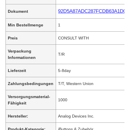
92D5A87ADC287FCDB63A1D0D4E
Dokument
Min Bestellmenge
1
Preis
CONSULT WITH
Verpackung
T/R
Informationen
Lieferzeit
5-8day
Zahlungsbedingungen
T/T, Western Union
Versorgungsmaterial-
1000
Fähigkeit
Hersteller:
Analog Devices Inc.
Produkt-Kategorie:
iButtons & Zubehör