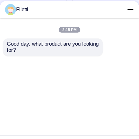
Filetti
2:15 PM
Good day, what product are you looking 
for?
M95320-WMN6TP 32-
M95512-WMN6TP 512-
Kbit-Serial I2C Bus
Kbit-Serial SPI Bus
EEPROM mit
EEPROM mit
Hochgeschwindigkeitsuhr
Hochgeschwindigkeitsuh
Anfrage absenden
Anfrage absenden
Startseite
Über uns
Kontakt
Desktop Site
Sitemap
Privacy policy
Qualität
FPGA-Feldprogrammierbares Torarray