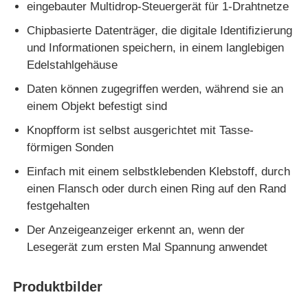
eingebauter Multidrop-Steuergerät für 1-Drahtnetze
Chipbasierte Datenträger, die digitale Identifizierung
eeprom Chip
und Informationen speichern, in einem langlebigen
Edelstahlgehäuse
PSRAM-Chip
Daten können zugegriffen werden, während sie an
einem Objekt befestigt sind
SRAM-Chip
Knopfform ist selbst ausgerichtet mit Tasse-
förmigen Sonden
NICHT Blitz
Einfach mit einem selbstklebenden Klebstoff, durch
einen Flansch oder durch einen Ring auf den Rand
festgehalten
EPROM IC
Der Anzeigeanzeiger erkennt an, wenn der
Lesegerät zum ersten Mal Spannung anwendet
UART IC
Produktbilder
ADC DAC