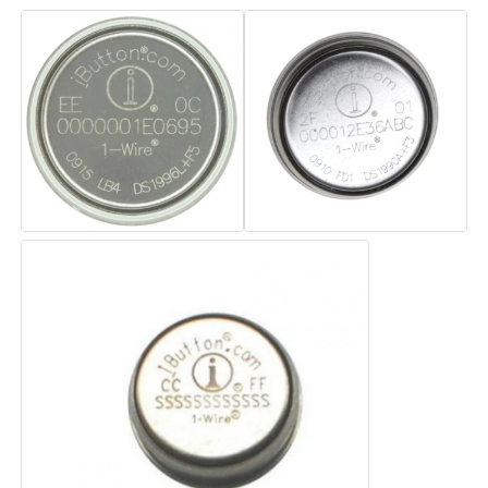
HF-Integrierte Schaltungen
Elektronische Komponenten
PLC-Programmierung
GPS-Module
Hochfrequenzmodul
Leistungsmodul
Halbleiterrelais