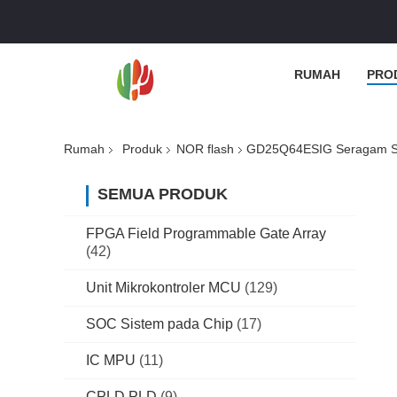
RUMAH
PRO
Rumah
Produk
NOR flash
GD25Q64ESIG Seragam Sek
SEMUA PRODUK
FPGA Field Programmable Gate Array
(42)
Unit Mikrokontroler MCU
(129)
SOC Sistem pada Chip
(17)
IC MPU
(11)
CPLD PLD
(9)