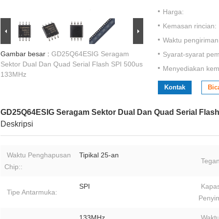
Harga:
Kemasan rincian:
Waktu pengiriman
Gambar besar :
GD25Q64ESIG Seragam
Syarat-syarat pe
Sektor Dual Dan Quad Serial Flash SPI 500us
Menyediakan ke
133MHz
Kontak
Bic
GD25Q64ESIG Seragam Sektor Dual Dan Quad Serial Flas
Deskripsi
Waktu Penghapusan
Tipikal 25-an
Tegan
Chip::
SPI
Kapas
Tipe Antarmuka:
Penyi
133MHz
Waktu