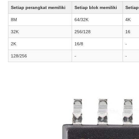
Setiap perangkat memiliki
Setiap blok memiliki
Setiap
8M
64/32K
4K
32K
256/128
16
2K
16/8
-
128/256
-
-