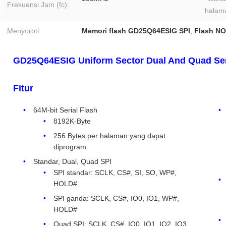
Frekuensi Jam (fc):
halama
Menyoroti:
Memori flash GD25Q64ESIG SPI
,
Flash NO
GD25Q64ESIG Uniform Sector Dual And Quad Ser
Fitur
64M-bit Serial Flash
8192K-Byte
256 Bytes per halaman yang dapat
diprogram
Standar, Dual, Quad SPI
SPI standar: SCLK, CS#, SI, SO, WP#,
HOLD#
SPI ganda: SCLK, CS#, IO0, IO1, WP#,
HOLD#
Quad SPI: SCLK, CS#, IO0, IO1, IO2, IO3