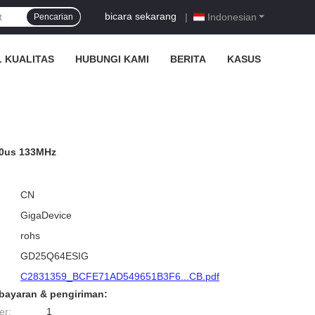
bicara sekarang
|
Indonesian
Pencarian
 KUALITAS
HUBUNGI KAMI
BERITA
KASUS
00us 133MHz
CN
GigaDevice
rohs
GD25Q64ESIG
C2831359_BCFE71AD549651B3F6...CB.pdf
bayaran & pengiriman:
er:
1