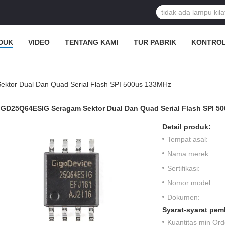
DUK
VIDEO
TENTANG KAMI
TUR PABRIK
KONTROL
tor Dual Dan Quad Serial Flash SPI 500us 133MHz
GD25Q64ESIG Seragam Sektor Dual Dan Quad Serial Flash SPI 5
Detail produk:
Tempat asal:
Nama merek:
Sertifikasi:
Nomor model:
Dokumen:
Syarat-syarat pem
Kuantitas min Ord