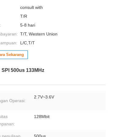
consult with
T/R
:
5-8 hari
mbayaran:
T/T, Western Union
mampuan:
L/C,T/T
ara Sekarang
h SPI 500us 133MHz
2.7V~3.6V
gan Operasi:
itas
128Mbit
mpanan:
 penulisan
500us