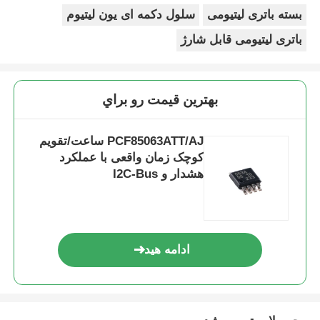
بسته باتری لیتیومی
سلول دکمه ای یون لیتیوم
باتری لیتیومی قابل شارژ
بهترين قيمت رو براي
PCF85063ATT/AJ ساعت/تقویم
کوچک زمان واقعی با عملکرد
هشدار و I2C-Bus
ادامه هید