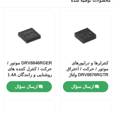
محصولات توصیه شده
کنترلرها و درایورهای
DRV8846RGER موتور /
موتور / حرکت / احتراق
حرکت / کنترل کننده های
DRV8876RGTR ولتاژ
روشنایی و رانندگان 1.4A
40 ولت 3.5 آمپر درایور
Bipolar Stpr Mo Tor
ارسال سؤال
ارسال سؤال
موتور H-bridge با I
Driver