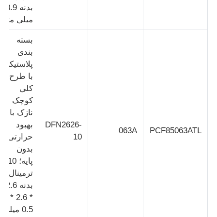
بدنه 3.9
میلی متر
درباره ما
بسته
بندی
بازدید از کارخانه
پلاستیکی
با طرح
کلی
کنترل کیفیت
کوچک و
نازک با
با ما تماس بگیرید
DFN2626-
بهبود
063A
PCF85063ATL
10
حرارتی؛
بدون
اخبار
پایه؛ 10
ترمینال؛
موارد
بدنه 2.6
* 2.6 *
0.5 میلی
آرایه دروازه قابل برنامه ریزی FPGA