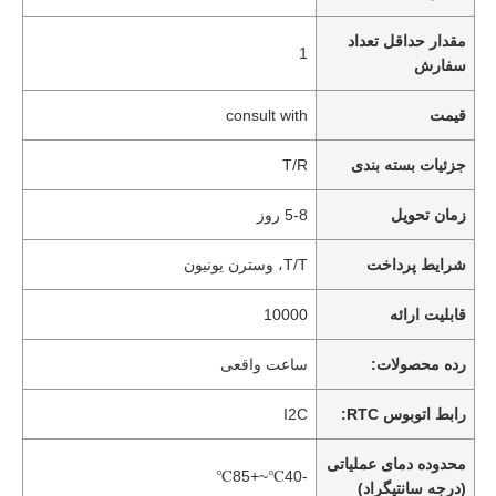
مقدار حداقل تعداد
1
سفارش
قیمت
consult with
جزئیات بسته بندی
T/R
زمان تحویل
5-8 روز
شرایط پرداخت
T/T، وسترن یونیون
قابلیت ارائه
10000
رده محصولات:
ساعت واقعی
رابط اتوبوس RTC:
I2C
محدوده دمای عملیاتی
-40℃~+85℃
(درجه سانتیگراد)