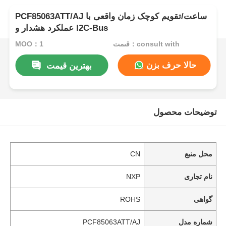
PCF85063ATT/AJ ساعت/تقویم کوچک زمان واقعی با
عملکرد هشدار و I2C-Bus
قیمت：consult with
MOQ：1
حالا حرف بزن
بهترین قیمت
توضیحات محصول
محل منبع
CN
نام تجاری
NXP
گواهی
ROHS
شماره مدل
PCF85063ATT/AJ