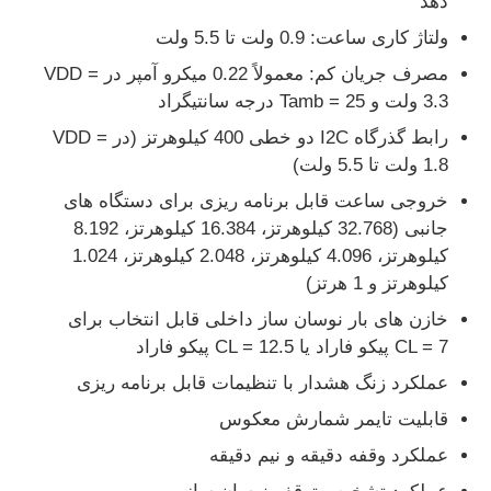
دهد
ولتاژ کاری ساعت: 0.9 ولت تا 5.5 ولت
تراشه EEPROM
مصرف جریان کم: معمولاً 0.22 میکرو آمپر در VDD =
3.3 ولت و Tamb = 25 درجه سانتیگراد
تراشه PSRAM
رابط گذرگاه I2C دو خطی 400 کیلوهرتز (در VDD =
1.8 ولت تا 5.5 ولت)
تراشه SRAM
خروجی ساعت قابل برنامه ریزی برای دستگاه های
جانبی (32.768 کیلوهرتز، 16.384 کیلوهرتز، 8.192
کیلوهرتز، 4.096 کیلوهرتز، 2.048 کیلوهرتز، 1.024
فلاش NOR
کیلوهرتز و 1 هرتز)
خازن های بار نوسان ساز داخلی قابل انتخاب برای
آی سی ایپرام
CL = 7 پیکو فاراد یا CL = 12.5 پیکو فاراد
عملکرد زنگ هشدار با تنظیمات قابل برنامه ریزی
آی‌سی UART
قابلیت تایمر شمارش معکوس
عملکرد وقفه دقیقه و نیم دقیقه
ADC DAC