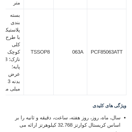
متر
بسته
واحد میکروکنترلر MCU
بندی
پلاستیکی
سیستم روی تراشه (SOC)
با طرح
کلی
PCF85063ATT
063A
TSSOP8
کوچک و
IC MPU
نازک؛ 8
پایه؛
آرایه دروازه منطقی قابل برنامه ریزی
عرض
بدنه 3
میلی متر
دتکتور حرارتی مادون قرمز
ویژگی های کلیدی
تراشه آی سی DSP
سال، ماه، روز، روز هفته، ساعت، دقیقه و ثانیه را بر
اساس کریستال کوارتز 32.768 کیلوهرتز ارائه می
تراشه حافظه DRAM