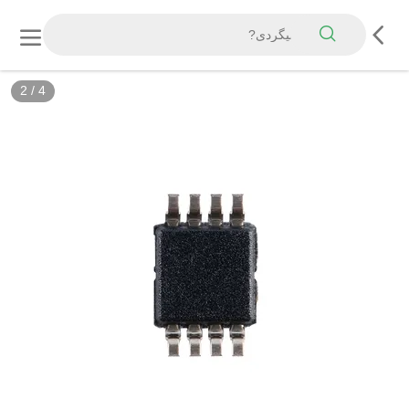
2
/
4