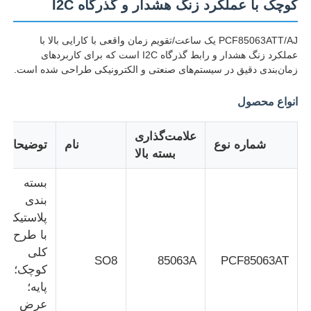
کوچک با عملکرد زنگ هشدار و گذرگاه I2C
PCF85063ATT/AJ یک ساعت/تقویم زمان واقعی با کارایی بالا با
عملکرد زنگ هشدار و رابط گذرگاه I2C است که برای کاربردهای
زمان‌بندی دقیق در سیستم‌های صنعتی و الکترونیکی طراحی شده است.
انواع محصول
علامت‌گذاری
شماره نوع
نام
توضیحات
بسته بالا
بسته
بندی
پلاستیکی
خونه
با طرح
کلی
SO8
85063A
PCF85063AT
محصولات
کوچک؛ 8
پایه؛
عرض
ویدیو