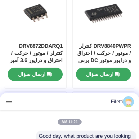
DRV8840PWPR کنترلر
DRV8872DDARQ1
/ موتور / حرکت / احتراق
کنترلر / موتور / حرکت /
و درایور موتور DC برس
احتراق و درایور 3.6 آمپر
خورده 5 آمپر
درایور موتور DC برس
ارسال سؤال
ارسال سؤال
دار با گزارش خطا
Filetti
11:21 AM
Good day, what product are you looking 