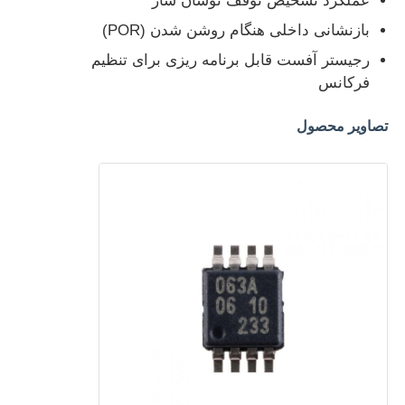
عملکرد تشخیص توقف نوسان ساز
بازنشانی داخلی هنگام روشن شدن (POR)
مدارهای یکپارچه RF
رجیستر آفست قابل برنامه ریزی برای تنظیم
فرکانس
قطعات الکترونیکی
تصاویر محصول
برنامه نویسی PLC
ماژول GPS
ماژول فرکانس رادیویی
ماژول برق
رله حالت جامد