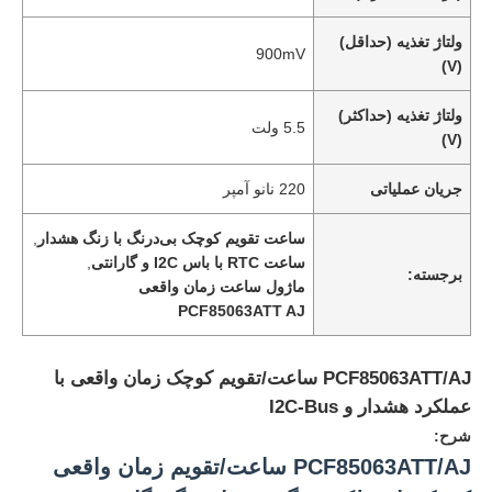
ولتاژ تغذیه (حداقل)
900mV
(V)
ولتاژ تغذیه (حداکثر)
5.5 ولت
(V)
جریان عملیاتی
220 نانو آمپر
ساعت تقویم کوچک بی‌درنگ با زنگ هشدار
,
ساعت RTC با باس I2C و گارانتی
,
برجسته:
ماژول ساعت زمان واقعی
PCF85063ATT AJ
PCF85063ATT/AJ ساعت/تقویم کوچک زمان واقعی با
عملکرد هشدار و I2C-Bus
شرح:
PCF85063ATT/AJ ساعت/تقویم زمان واقعی