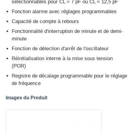
sélectionnables pour CL = 7 pF ou CL = 12,5 pF
Fonction alarme avec réglages programmables
Circuits intégrés RF
Capacité de compte à rebours
Fonctionnalité d'interruption de minute et de demi-
Composants électroniques
minute
Fonction de détection d'arrêt de l'oscillateur
Programmeur PLC
Réinitialisation interne à la mise sous tension
(POR)
Module GPS
Registre de décalage programmable pour le réglage
de fréquence
Module de radiofréquence
Images du Produit
Module de puissance
Relais à semi-conducteur