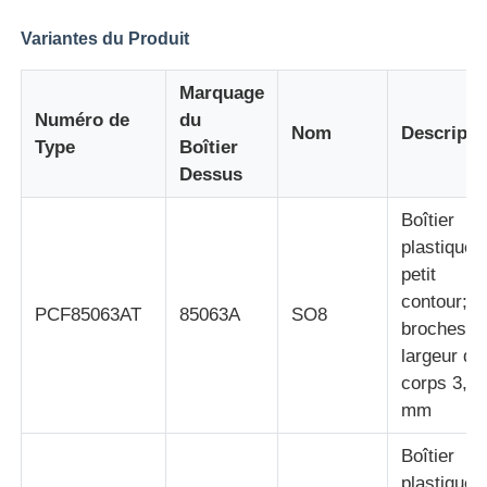
Variantes du Produit
À propos de nous
Marquage
Numéro de
du
Visite de l'usine
Nom
Descripti
Type
Boîtier
Dessus
Contrôle qualité
Boîtier
plastique 
Contactez-nous
petit
contour; 8
PCF85063AT
85063A
SO8
broches;
Nouvelles
largeur du
corps 3,9
Cas
mm
Boîtier
Array de porte programmable sur le champ FPGA
plastique f