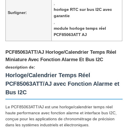
,
horloge RTC sur bus I2C avec
Surligner:
garantie
,
module horloge temps réel
PCF85063ATT AJ
PCF85063ATT/AJ Horloge/Calendrier Temps Réel
Miniature Avec Fonction Alarme Et Bus I2C
description de:
Horloge/Calendrier Temps Réel
PCF85063ATT/AJ avec Fonction Alarme et
Accueil
Bus I2C
Le PCF85063ATT/AJ est une horloge/calendrier temps réel
Produits
haute performance avec fonction alarme et interface bus I2C,
conçue pour les applications de chronométrage de précision
dans les systèmes industriels et électroniques.
Vidéos