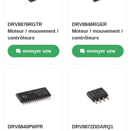
DRV8876RGTR
DRV8846RGER
Moteur / mouvement /
Moteur / mouvement /
contrôleurs
contrôleurs
d'allumage et pilotes
d'allumage et pilotes
envoyer une
envoyer une
40 V 3,5 A H-bridge
1.4A Stpr bipolaire
demande
demande
DRV8840PWPR
DRV8872DDARQ1