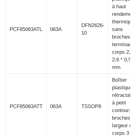
à haut
rendemen
Unité de microcontrôleur de MCU
thermique
DFN2626-
PCF85063ATL
063A
sans
10
Système SOC sur puce
broches; 
terminaux
corps 2,6 
IC de l'unité MPU
2,6 * 0,5
mm
CPLD PLD
Boîtier
plastique f
Détecteur thermique infrarouge
rétractabl
à petit
PCF85063ATT
063A
TSSOP8
contour; 8
Puce de DSP IC
broches;
largeur du
Puce de mémoire de DRACHME
corps 3 