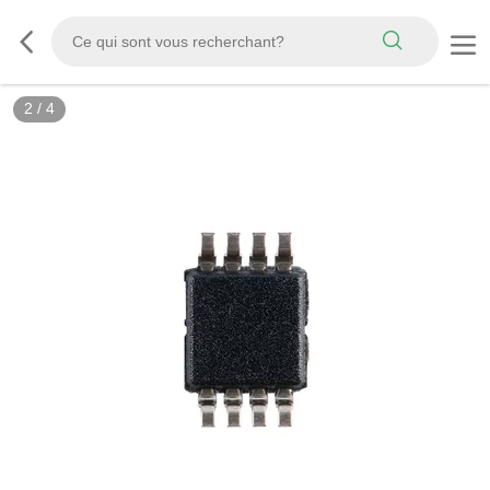
3
/
4