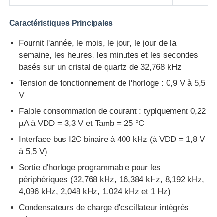
Caractéristiques Principales
puce d'eeprom
Fournit l'année, le mois, le jour, le jour de la
Puce PSRAM
semaine, les heures, les minutes et les secondes
basés sur un cristal de quartz de 32,768 kHz
Tension de fonctionnement de l'horloge : 0,9 V à 5,5
Puce SRAM
V
Faible consommation de courant : typiquement 0,22
Ne pas éclairer
µA à VDD = 3,3 V et Tamb = 25 °C
Interface bus I2C binaire à 400 kHz (à VDD = 1,8 V
Circuit intégré EPROM
à 5,5 V)
Sortie d'horloge programmable pour les
IC de l'UART
périphériques (32,768 kHz, 16,384 kHz, 8,192 kHz,
4,096 kHz, 2,048 kHz, 1,024 kHz et 1 Hz)
Condensateurs de charge d'oscillateur intégrés
Le détecteur d'ADC