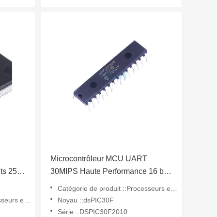
Microcontrôleur MCU UART
ts 256
30MIPS Haute Performance 16 bits
Ko de
Contrôleur de Signal Numérique
Catégorie de produit ::Processeurs et contrôleurs de signaux numériques - DSP, DSC
Puce DSPIC30F2010-30I/SP
ériques - DSP, DSC
Noyau ::dsPIC30F
Série ::DSPIC30F2010