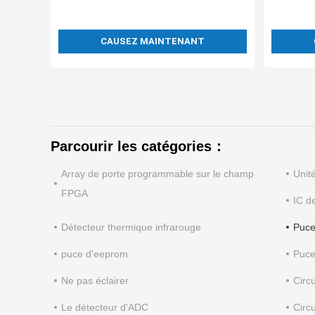
CAUSEZ MAINTENANT
Parcourir les catégories：
Array de porte programmable sur le champ
Unit
FPGA
IC d
Détecteur thermique infrarouge
Puce
puce d'eeprom
Puc
Ne pas éclairer
Circ
Le détecteur d'ADC
Circ