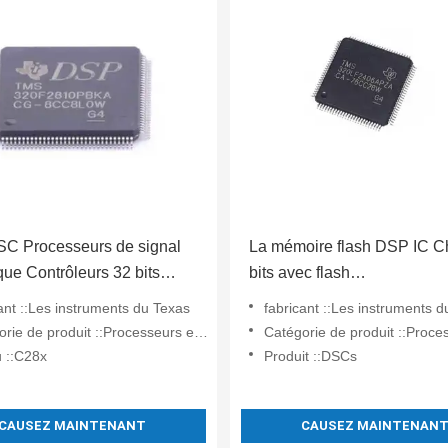
C Processeurs de signal
La mémoire flash DSP IC C
ue Contrôleurs 32 bits
bits avec flash
tatique
TMS320LF2406APZA
ant ::Les instruments du Texas
fabricant ::Les instruments 
0F2810PBKA
produit ::Processeurs et contrôleurs de signaux numériques - DSP, DSC
Catégorie de produit ::Processeurs et contrôleurs de signaux num
 ::C28x
Produit ::DSCs
CAUSEZ MAINTENANT
CAUSEZ MAINTENAN