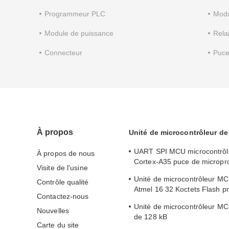
Programmeur PLC
Mod
Module de puissance
Rela
Connecteur
Puce
À propos
Unité de microcontrôleur d
UART SPI MCU microcontrôl
À propos de nous
Cortex-A35 puce de micropr
Visite de l'usine
MA35D16F887C
Unité de microcontrôleur MC
Contrôle qualité
Atmel 16 32 Koctets Flash 
Contactez-nous
ATMEGA168PA-AU
Unité de microcontrôleur MC
Nouvelles
de 128 kB
Carte du site