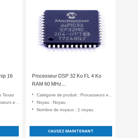
hip 16
Processeur DSP 32 Ko FL 4 Ko
RAM 60 MHz
DSPIC33EP32MC204-I/PT
du Texas
Catégorie de produit ::Processeurs et contrôleurs de signaux numériques - DSP, DSC
ériques - DSP, DSC
Noyau ::Noyau :
Nombre de noyaux ::1 noyau
T
CAUSEZ MAINTENANT