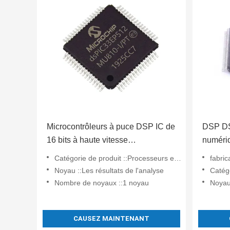
Microcontrôleurs à puce DSP IC de
DSP DS
16 bits à haute vitesse
numériq
DsPIC33EP512MU810-I/PF
CMOS s
Catégorie de produit ::Processeurs et contrôleurs de signaux numériques - DSP, DSC
fabric
TMS32
Noyau ::Les résultats de l'analyse
Catégorie de 
Nombre de noyaux ::1 noyau
Noyau
CAUSEZ MAINTENANT