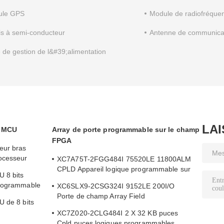
ule GPS
Module de radiofréque
is à semi-conducteur
Antenne de communica
 de gestion de l&#39;alimentation
LA
e MCU
Array de porte programmable sur le champ
FPGA
eur bras
ocesseur
XC7A75T-2FGG484I 75520LE 11800ALM
CPLD Appareil logique programmable sur
U 8 bits
le terrain
programmable
XC6SLX9-2CSG324I 9152LE 200I/O
Porte de champ Array Field
U de 8 bits
Programmable Array Dispositif logique
XC7Z020-2CLG484I 2 X 32 KB puces
puce
Cpld puces logiques programmables