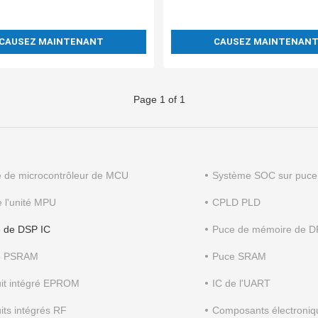
DSPIC33FJ256GP710A-I/P
CAUSEZ MAINTENANT
CAUSEZ MAINTENAN
Page 1 of 1
é de microcontrôleur de MCU
Système SOC sur puce
e l'unité MPU
CPLD PLD
 de DSP IC
Puce de mémoire de
e PSRAM
Puce SRAM
uit intégré EPROM
IC de l'UART
uits intégrés RF
Composants électroniq