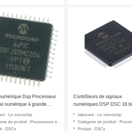
 numérique Dsp Processeur
Contrôleurs de signaux
al numérique à grande
numériques DSP DSC 16 bi
e DsPIC33EP256MC204-
Ko de mémoire Flash et 30 
ant ::Le microchip
fabricant ::Le microchip
SRAM avec processeurs
produit ::Processeurs et contrôleurs de signaux numériques - DSP, DSC
Catégorie de produit ::Processeurs et contrôleurs de signaux num
analogiques avancés
it ::DSCs
Produit ::DSCs