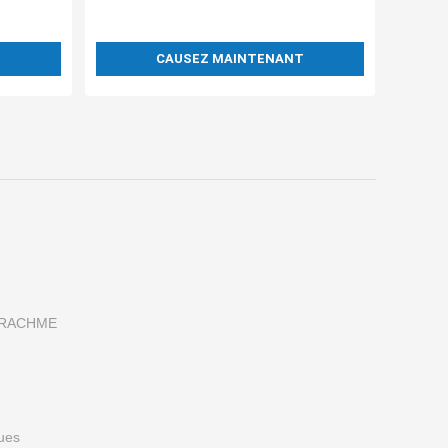
F
T
CAUSEZ MAINTENANT
 DRACHME
ues