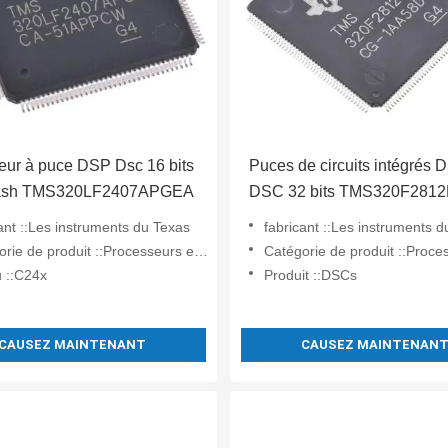
eur à puce DSP Dsc 16 bits
Puces de circuits intégrés 
lash TMS320LF2407APGEA
DSC 32 bits TMS320F281
processeurs de signaux
ant ::Les instruments du Texas
fabricant ::Les instruments 
numériques
produit ::Processeurs et contrôleurs de signaux numériques - DSP, DSC
Catégorie de produit ::Processeurs et contrôleurs de signaux num
 ::C24x
Produit ::DSCs
CAUSEZ MAINTENANT
CAUSEZ MAINTENAN