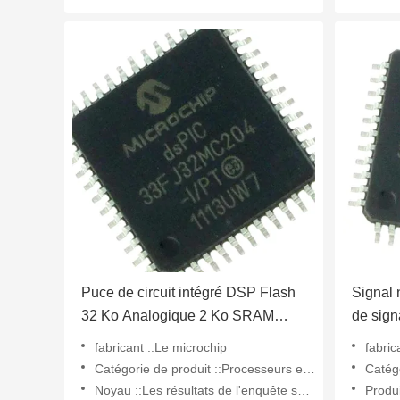
Puce de circuit intégré DSP Flash
Signal
32 Ko Analogique 2 Ko SRAM
de sign
DSPIC33FJ32MC204-I/PT
vitess
fabricant ::Le microchip
fabric
I/PT
Catégorie de produit ::Processeurs et contrôleurs de signaux numériques - DSP, DSC
Catégorie de 
Noyau ::Les résultats de l'enquête sont publiés dans le Bulletin.
Produ