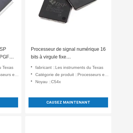
DSP
Processeur de signal numérique 16
2PGFA,
bits à virgule fixe
TMS320VC5416PGE160
du Texas
fabricant ::Les instruments du Texas
ériques - DSP, DSC
Catégorie de produit ::Processeurs et contrôleurs de signaux numériques - DSP, DSC
Noyau ::C54x
T
CAUSEZ MAINTENANT