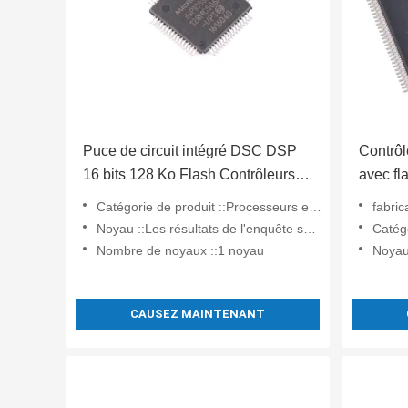
Puce de circuit intégré DSC DSP
Contrôl
16 bits 128 Ko Flash Contrôleurs
avec f
de signaux numériques
Catégorie de produit ::Processeurs et contrôleurs de signaux numériques - DSP, DSC
fabric
DsPIC33FJ128MC804-I/PT
Noyau ::Les résultats de l'enquête sont publiés dans le Bulletin.
Catégorie de 
Nombre de noyaux ::1 noyau
Noyau
CAUSEZ MAINTENANT