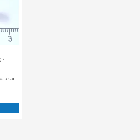
XP
cartouche
T