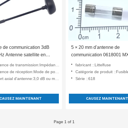
e de communication 3dB
5 × 20 mm d'antenne de
 Antenne satellite en
communication 0618001 M
cation satellite
 de transmission:Impédance : 1980 MHz - 2010 MHz
fabricant ::Littelfuse
de réception:Mode de polarisation: 2170 MHz à 2 200 MHz
Catégorie de produit ::Fusibles à 
t axial d'antenne:3,0 dB ou moins
Série ::618
CAUSEZ MAINTENANT
CAUSEZ MAINTENAN
Page 1 of 1