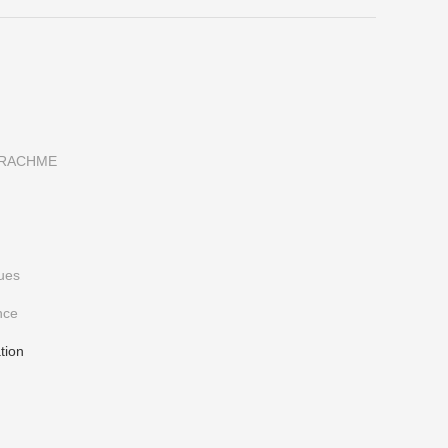
 DRACHME
ues
nce
tion