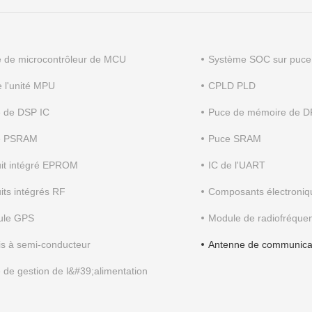
é de microcontrôleur de MCU
Système SOC sur puce
e l'unité MPU
CPLD PLD
 de DSP IC
Puce de mémoire de
e PSRAM
Puce SRAM
uit intégré EPROM
IC de l'UART
uits intégrés RF
Composants électroniq
ule GPS
Module de radiofréque
is à semi-conducteur
Antenne de communica
 de gestion de l&#39;alimentation