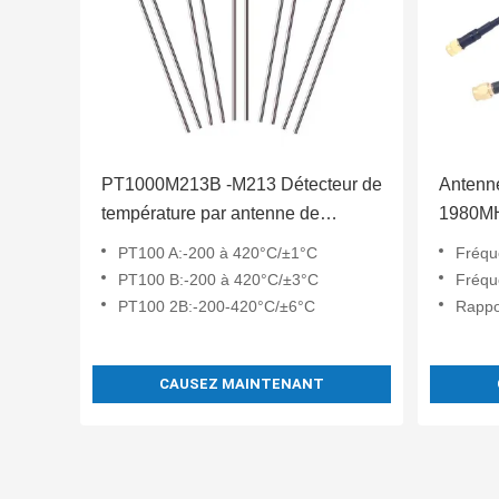
PT1000M213B -M213 Détecteur de
Antenn
température par antenne de
1980MHz
communication à résistance de
communi
PT100 A:-200 à 420°C/±1°C
Fréquence
platine PT1000B
PT100 B:-200 à 420°C/±3°C
Fréquence 
PT100 2B:-200-420°C/±6°C
Rappor
CAUSEZ MAINTENANT