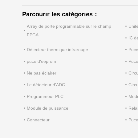
Parcourir les catégories：
Array de porte programmable sur le champ
Unit
FPGA
IC d
Détecteur thermique infrarouge
Puce
puce d'eeprom
Puc
Ne pas éclairer
Circ
Le détecteur d'ADC
Circ
Programmeur PLC
Mod
Module de puissance
Rela
Connecteur
Puce