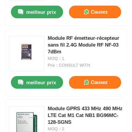
Causez
meilleur prix
Maintenant
Module RF émetteur-récepteur
sans fil 2.4G Module RF NF-03
7dBm
MOQ：1
Prix：CONSULT WITH
Causez
meilleur prix
Accueil
Maintenant
Module GPRS 433 MHz 490 MHz
Produits
LTE Cat M1 Cat NB1 BG96MC-
128-SGNS
MOQ：2
Vidéos