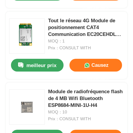
Maintenant
Tout le réseau 4G Module de
positionnement CAT4
Communication EC20CEHDLG-
MINIPCIE-CB
MOQ：1
Prix：CONSULT WITH
Causez
meilleur prix
Maintenant
Module de radiofréquence flash
de 4 MB Wifi Bluetooth
ESP8684-MINI-1U-H4
MOQ：10
Prix：CONSULT WITH