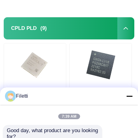
Maintenant
Maintenant
(9)
CPLD PLD
FCBGA-676 FPGA
La CPLD 40K est une
Filetti
CPLD PLD 12.5Gb/S
puce logique
Dispositif Logique
programmable
Programmable
GW2A-
XC7K325T-2FFG676I
LV18PG256C8/I7
7:39 AM
meilleur prix
meilleur prix
Good day, what product are you looking 
Causez
Causez
for?