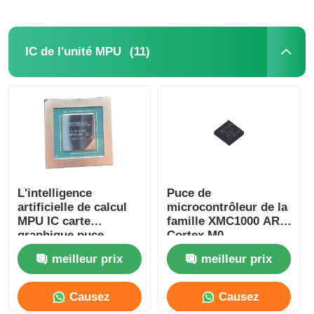
Maintenant
Maintenant
(11)
IC de l'unité MPU
L'intelligence
Puce de
artificielle de calcul
microcontrôleur de la
MPU IC carte
famille XMC1000 ARM
graphique puce
Cortex M0
AD102-301-A1
XMC1100Q024F0064ABXU
meilleur prix
meilleur prix
Causez
Causez