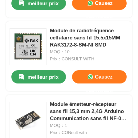
Causez
meilleur prix
Maintenant
Module de radiofréquence
cellulaire sans fil 15.5x15MM
RAK3172-8-SM-NI SMD
MOQ：10
Prix：CONSULT WITH
Causez
meilleur prix
Maintenant
Module émetteur-récepteur
sans fil 15,3 mm 2,4G Arduino
Communication sans fil NF-01-
S
MOQ：1
Prix：CONsult with