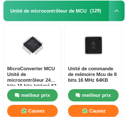
(129)
Unité de microcontrôleur de MCU
Circuits intégrés RF
Composants électroniques
Programmeur PLC
Module GPS
MicroConverter MCU
Unité de commande
Unité de
de mémoire Mcu de 8
microcontrôleur 24
bits 16 MHz 64KB
Module de radiofréquence
bits 16 bits Intégré 62
Ko ADuC847BSZ62-5
meilleur prix
meilleur prix
Module de puissance
Causez
Causez
Relais à semi-conducteur
Maintenant
Maintenant