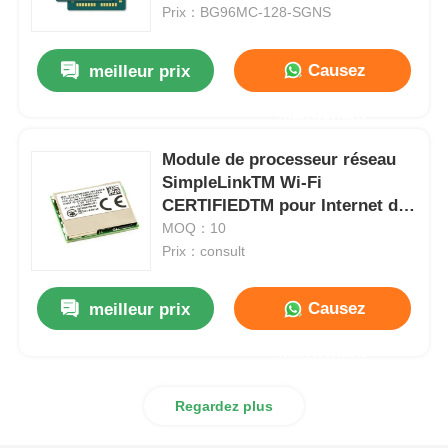
Prix：BG96MC-128-SGNS
À propos de nous
Causez
meilleur prix
Maintenant
Visite de l'usine
Module de processeur réseau
SimpleLinkTM Wi-Fi
Contrôle qualité
CERTIFIEDTM pour Internet des
objets avec 2 TLS/SSL
MOQ：10
Contactez-nous
CC3100MODR11MAMOBR
Prix：consult
Causez
meilleur prix
Nouvelles
Maintenant
Cas
Regardez plus
Array de porte programmable sur le champ FPGA