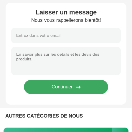
Laisser un message
Unité de microcontrôleur de MCU
Nous vous rappellerons bientôt!
Système SOC sur puce
IC de l'unité MPU
CPLD PLD
Détecteur thermique infrarouge
Puce de DSP IC
AUTRES CATÉGORIES DE NOUS
Puce de mémoire de DRACHME