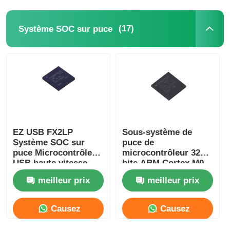
Antenne de communication
(17)
Système SOC sur puce
Connecteur
Puce de gestion de l'alimentation
EZ USB FX2LP
Sous-système de
Système SOC sur
puce de
puce Microcontrôleur
microcontrôleur 32
USB haute vitesse
bits ARM Cortex M0
CY7C68013A-56LTXC
CY8C4125LQI-483
meilleur prix
meilleur prix
Causez
Causez