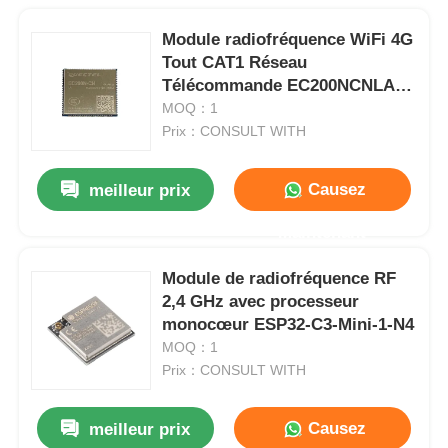
Module radiofréquence WiFi 4G
Tout CAT1 Réseau
Télécommande EC200NCNLA-
N05-SNNSA
MOQ：1
Prix：CONSULT WITH
Causez
meilleur prix
Maintenant
Module de radiofréquence RF
2,4 GHz avec processeur
monocœur ESP32-C3-Mini-1-N4
MOQ：1
Prix：CONSULT WITH
Causez
meilleur prix