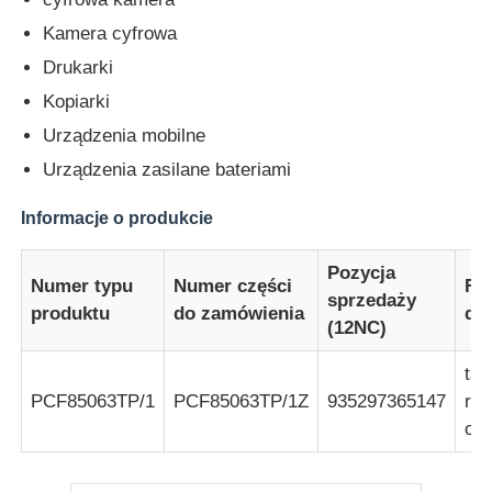
Kamera cyfrowa
Jednostka mikrokontrolera MCU
Drukarki
Kopiarki
System SOC na chipie
Urządzenia mobilne
Urządzenia zasilane bateriami
Układ scalony MPU
Informacje o produkcie
CPLD PLD
Pozycja
Numer typu
Numer części
Fo
sprzedaży
produktu
do zamówienia
do
(12NC)
Detektor termiczny w podczerwieni
taś
PCF85063TP/1
PCF85063TP/1Z
935297365147
rol
Układ scalony DSP
cal
Układ pamięci DRAM