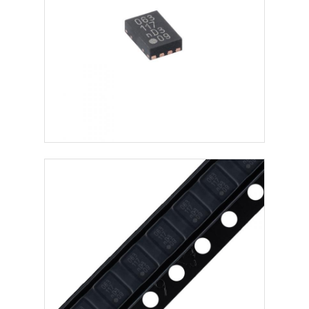
Obwody zintegrowane RF
Części elektroniczne
Programowanie sterowników PLC
Moduł GPS
Moduł częstotliwości radiowych
Moduł zasilania
Przekaźnik półprzewodnikowy