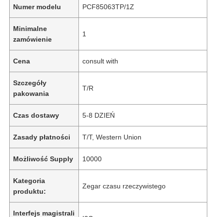
Numer modelu
PCF85063TP/1Z
Minimalne
1
zamówienie
Cena
consult with
Szczegóły
T/R
pakowania
Czas dostawy
5-8 DZIEŃ
Zasady płatności
T/T, Western Union
Możliwość Supply
10000
Kategoria
Zegar czasu rzeczywistego
produktu:
Interfejs magistrali