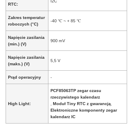
I2C
RTC:
Zakres temperatur
-40 ℃ ~ + 85 ℃
roboczych (°C)
Napięcie zasilania
900 mV
(min.) (V)
Napięcie zasilania
5,5 V
(maks.) (V)
Prąd operacyjny
-
PCF85063TP zegar czasu
rzeczywistego kalendarz
High Light:
,
Moduł Tiny RTC z gwarancją
,
Elektroniczne komponenty zegar
kalendarz IC