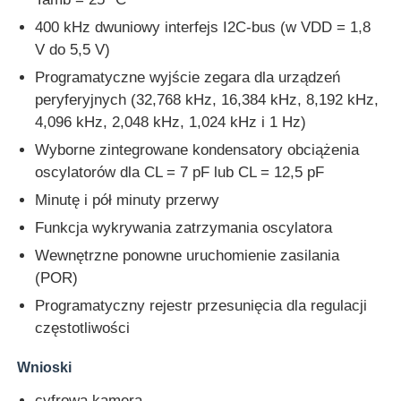
400 kHz dwuniowy interfejs I2C-bus (w VDD = 1,8
V do 5,5 V)
O nas
Programatyczne wyjście zegara dla urządzeń
peryferyjnych (32,768 kHz, 16,384 kHz, 8,192 kHz,
Wycieczka po fabryce
4,096 kHz, 2,048 kHz, 1,024 kHz i 1 Hz)
Wyborne zintegrowane kondensatory obciążenia
Kontrola jakości
oscylatorów dla CL = 7 pF lub CL = 12,5 pF
Minutę i pół minuty przerwy
Skontaktuj się z nami
Funkcja wykrywania zatrzymania oscylatora
Wewnętrzne ponowne uruchomienie zasilania
(POR)
Aktualności
Programatyczny rejestr przesunięcia dla regulacji
częstotliwości
Przypadki
Wnioski
FPGA Field Programmable Gate Array
cyfrowa kamera