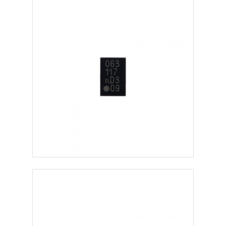
Chip EEPROM
Chip PSRAM
Chip SRAM
Błysk NOR
Układ scalony EPROM
UART IC
ADC DAC