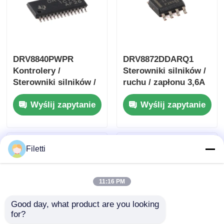
DRV8840PWPR
DRV8872DDARQ1
Kontrolery /
Sterowniki silników /
Sterowniki silników /
ruchu / zapłonu 3,6A
zapłonowe 5A silnika
sterownik silnika
Wyślij zapytanie
Wyślij zapytanie
DC szczotkowego
szczotkowego DC z
raportowaniem
błędów
Filetti
11:16 PM
Good day, what product are you looking 
for?