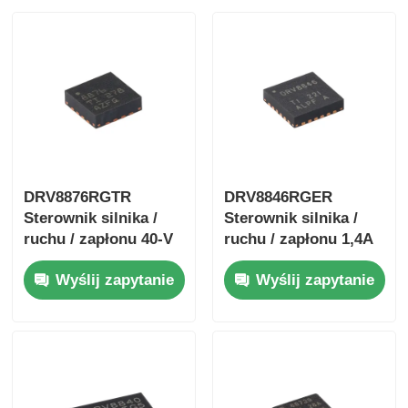
DRV8876RGTR
DRV8846RGER
Sterownik silnika /
Sterownik silnika /
ruchu / zapłonu 40-V
ruchu / zapłonu 1,4A
3,5-A sterownik
Bipolarny Stpr Mo
Wyślij zapytanie
Wyślij zapytanie
silnika H-mostka z I
Tor Driver