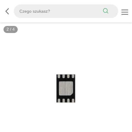
2
/
4