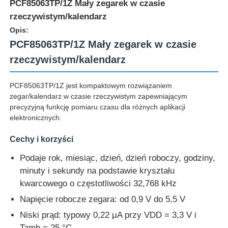
PCF85063TP/1Z Mały zegarek w czasie
rzeczywistym/kalendarz
Opis:
PCF85063TP/1Z Mały zegarek w czasie
rzeczywistym/kalendarz
PCF85063TP/1Z jest kompaktowym rozwiązaniem
zegar/kalendarz w czasie rzeczywistym zapewniającym
precyzyjną funkcję pomiaru czasu dla różnych aplikacji
elektronicznych.
Cechy i korzyści
Podaje rok, miesiąc, dzień, dzień roboczy, godziny,
Do domu
minuty i sekundy na podstawie kryształu
kwarcowego o częstotliwości 32,768 kHz
Produkty
Napięcie robocze zegara: od 0,9 V do 5,5 V
Niski prąd: typowy 0,22 μA przy VDD = 3,3 V i
Filmy
Tamb = 25 °C