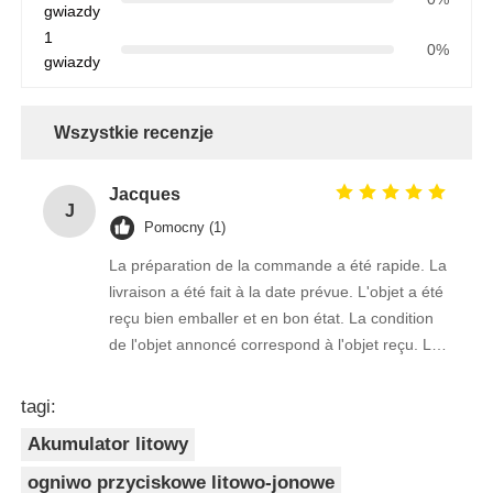
gwiazdy
1
0%
gwiazdy
Wszystkie recenzje
Jacques
J
Pomocny (1)
La préparation de la commande a été rapide. La
livraison a été fait à la date prévue. L'objet a été
reçu bien emballer et en bon état. La condition
de l'objet annoncé correspond à l'objet reçu. Le
prix était réaliste. Je rachèterais de ce vendeur.
Merci Beaucoup!
tagi:
Akumulator litowy
ogniwo przyciskowe litowo-jonowe