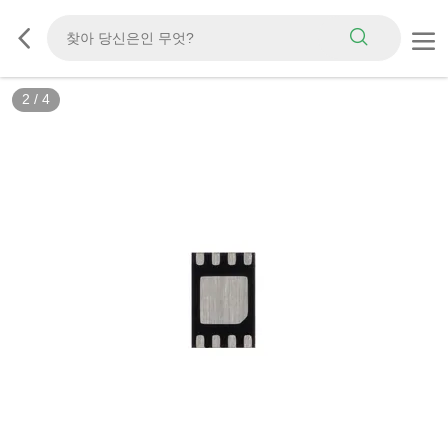
2
/
4