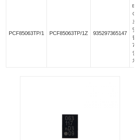
테
이
MCU 마이크로 제어 장치
프
및
PCF85063TP/1
PCF85063TP/1Z
935297365147
칩에 SOC 시스템
릴,
7
인
MPU IC
치
CPLD PLD
적외선 열 감지기
DSP IC 칩
DRAM 메모리는 자릅니다