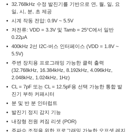
32.768kHz 수정 발진기를 기반으로 연, 월, 일, 요
일, 시, 분, 초 제공
시계 작동 전압: 0.9V ~ 5.5V
저전류: VDD = 3.3V 및 Tamb = 25°C에서 일반
0.22μA
400kHz 2선 I2C-버스 인터페이스 (VDD = 1.8V ~
5.5V)
주변 장치용 프로그래밍 가능한 클럭 출력
(32.768kHz, 16.384kHz, 8.192kHz, 4.096kHz,
2.048kHz, 1.024kHz, 1Hz)
CL = 7pF 또는 CL = 12.5pF용 선택 가능한 통합 발
집
진기 부하 커패시터
분 및 반 분 인터럽트
제품
발진기 정지 감지 기능
내장형 전원 켜짐 리셋 (POR)
비디오
주파수 조정을 위한 프로그래밍 가능한 오프셋 레지