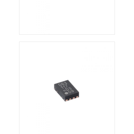
eeprom 칩
PSRAM칩
SRAM 칩
NOR 플래시
EPROM IC
UART IC
ADC DAC