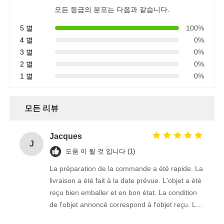
모든 등급의 분포는 다음과 같습니다.
5 별
100%
4 별
0%
3 별
0%
2 별
0%
1 별
0%
모든 리뷰
Jacques
J
도움 이 될 것 입니다 (1)
La préparation de la commande a été rapide. La
livraison a été fait à la date prévue. L'objet a été
reçu bien emballer et en bon état. La condition
de l'objet annoncé correspond à l'objet reçu. Le
prix était réaliste. Je rachèterais de ce vendeur.