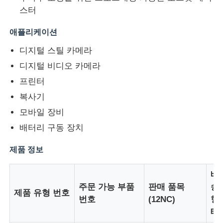
스터
우리 에 관한 것
애플리케이션
디지털 스틸 카메라
공장 투어
디지털 비디오 카메라
프린터
품질 관리
복사기
모바일 장비
문의하기
배터리 구동 장치
제품 정보
뉴스
배
사건
주문 가능 부품
판매 품목
송
제품 유형 번호
번호
(12NC)
형
태
FPGA 필드 프로그래밍 가능한 게이트 배열