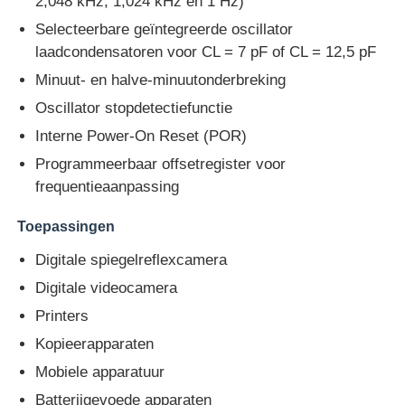
2,048 kHz, 1,024 kHz en 1 Hz)
Selecteerbare geïntegreerde oscillator
laadcondensatoren voor CL = 7 pF of CL = 12,5 pF
Over ons
Minuut- en halve-minuutonderbreking
Oscillator stopdetectiefunctie
Fabriekstocht
Interne Power-On Reset (POR)
Programmeerbaar offsetregister voor
Kwaliteitscontrole
frequentieaanpassing
Neem contact met ons op
Toepassingen
Digitale spiegelreflexcamera
Nieuws
Digitale videocamera
Printers
Zaken
Kopieerapparaten
Mobiele apparatuur
FPGA Field Programmable Gate Array
Batterijgevoede apparaten