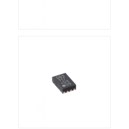
eeprom spaander
PSRAM-chip
SRAM-chip
NOR Flash
EPROM-IC
UART IC
ADC DAC