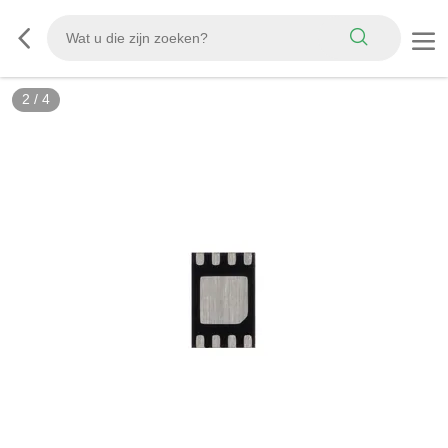
2
/
4