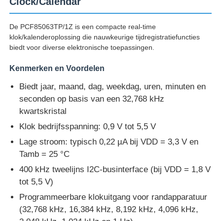
Clock/Calendar
De PCF85063TP/1Z is een compacte real-time
klok/kalenderoplossing die nauwkeurige tijdregistratiefuncties
biedt voor diverse elektronische toepassingen.
Kenmerken en Voordelen
Biedt jaar, maand, dag, weekdag, uren, minuten en
seconden op basis van een 32,768 kHz
kwartskristal
Klok bedrijfsspanning: 0,9 V tot 5,5 V
Lage stroom: typisch 0,22 µA bij VDD = 3,3 V en
Tamb = 25 °C
Huis
400 kHz tweelijns I2C-businterface (bij VDD = 1,8 V
tot 5,5 V)
Producten
Programmeerbare klokuitgang voor randapparatuur
(32,768 kHz, 16,384 kHz, 8,192 kHz, 4,096 kHz,
Video's