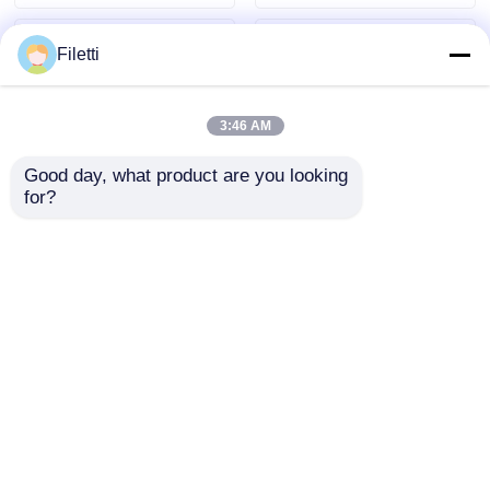
Rapport
Filetti
3:46 AM
Good day, what product are you looking 
for?
TLC59108IPWR 8-bits
DRV8305NPHPR
Fm+ I2C-Bus
Motor / Motion /
Constant-Current
Ignition Controllers &
LED Sink Driver
Drivers 45-V Max 3-
Aanvraag sturen
Aanvraag sturen
fase Sma Rt Gate
Driver
Thuis
Ongeveer ons
Contacteer ons
Desktop Site
Sitemap
Privacybeleid