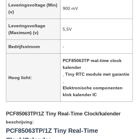
Leveringsvoltage (Min)
900 mV
(v)
Leveringsvoltage
5,5V
(Maximum) (v)
Bedrijfsstroom
-
PCF85063TP real-time clock
kalender
,
Tiny RTC module met garantie
Hoog licht:
,
Elektronische componenten
klok kalender IC
PCF85063TP/1Z Tiny Real-Time Clock/kalender
beschrijving:
PCF85063TP/1Z Tiny Real-Time