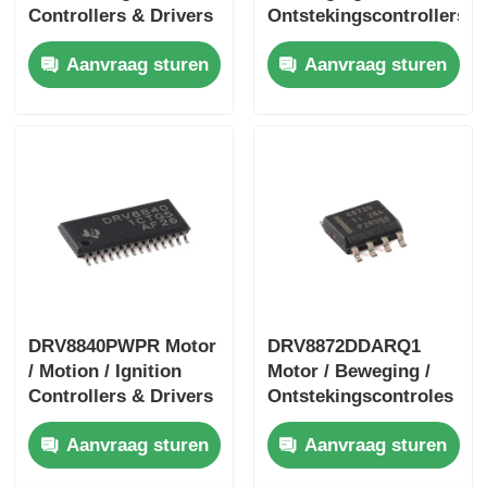
Controllers & Drivers
Ontstekingscontrollers
40-V 3.5-A H-bridge
& Drivers 1.4A
Aanvraag sturen
Aanvraag sturen
Motor Driver met I
Bipolaire Stpr Mo Tor
Driver
DRV8840PWPR Motor
DRV8872DDARQ1
/ Motion / Ignition
Motor / Beweging /
Controllers & Drivers
Ontstekingscontroles
5A Brushed DC Motor
& Drivers 3.6A
Aanvraag sturen
Aanvraag sturen
Driver
Borstel DC Motor
Driver W / Fout