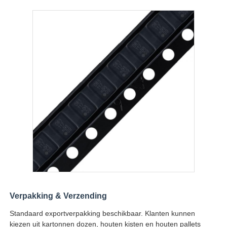
RF-geïntegreerde schakelingen
Elektronische componenten
PLC-programmering
GPS-module
Radiofrequentiemodule
Stroommodule
Verpakking & Verzending
Standaard exportverpakking beschikbaar. Klanten kunnen
Relais in vaste toestand
kiezen uit kartonnen dozen, houten kisten en houten pallets