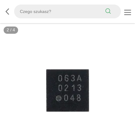
2
/
4