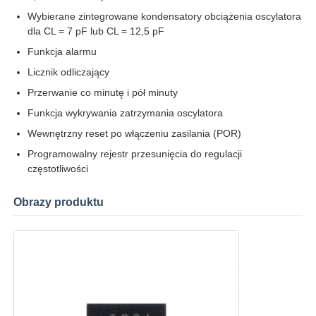
Wybierane zintegrowane kondensatory obciążenia oscylatora
dla CL = 7 pF lub CL = 12,5 pF
Chip EEPROM
Funkcja alarmu
Licznik odliczający
Chip PSRAM
Przerwanie co minutę i pół minuty
Funkcja wykrywania zatrzymania oscylatora
Chip SRAM
Wewnętrzny reset po włączeniu zasilania (POR)
Programowalny rejestr przesunięcia do regulacji
Błysk NOR
częstotliwości
Obrazy produktu
Układ scalony EPROM
UART IC
ADC DAC