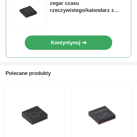
zegar czasu
rzeczywistego/kalendarz z
funkcją alarmu i magistralą I2C
Kontyntynuj
Polecane produkty