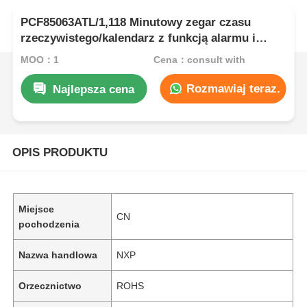
PCF85063ATL/1,118 Minutowy zegar czasu
rzeczywistego/kalendarz z funkcją alarmu i
magistralą I2C
MOQ：1
Cena：consult with
Rozmawiaj teraz.
Najlepsza cena
OPIS PRODUKTU
Miejsce
CN
pochodzenia
Nazwa handlowa
NXP
Orzecznictwo
ROHS