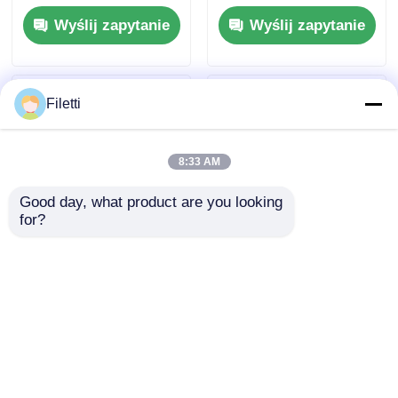
zapłonowe 5A silnika
sterownik silnika
Wyślij zapytanie
Wyślij zapytanie
DC szczotkowego
szczotkowego DC z
raportowaniem
błędów
Filetti
8:33 AM
Good day, what product are you looking 
for?
TLC59108IPWR 8-
DRV8305NPHPR
bitowy sterownik
Silnik / ruch /
zlewu LED Fm+ I2C-
sterowniki i
Bus Constant-Current
sterowniki zapłonu
Wyślij zapytanie
Wyślij zapytanie
45-V Max 3-fazowy
sterownik bramy Sma
Rt