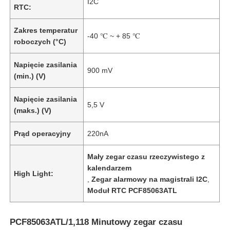
I2C
RTC:
Zakres temperatur
-40 ℃ ~ + 85 ℃
roboczych (°C)
Napięcie zasilania
900 mV
(min.) (V)
Napięcie zasilania
5,5 V
(maks.) (V)
Prąd operacyjny
220nA
Mały zegar czasu rzeczywistego z
kalendarzem
High Light:
,
Zegar alarmowy na magistrali I2C
,
Moduł RTC PCF85063ATL
PCF85063ATL/1,118 Minutowy zegar czasu