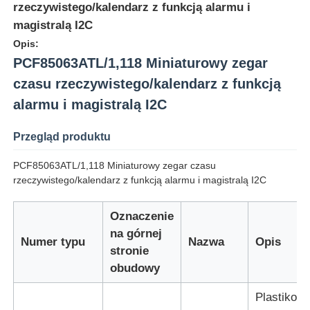
rzeczywistego/kalendarz z funkcją alarmu i
magistralą I2C
Opis:
PCF85063ATL/1,118 Miniaturowy zegar
czasu rzeczywistego/kalendarz z funkcją
alarmu i magistralą I2C
Przegląd produktu
PCF85063ATL/1,118 Miniaturowy zegar czasu
rzeczywistego/kalendarz z funkcją alarmu i magistralą I2C
Oznaczenie
Do domu
na górnej
Numer typu
Nazwa
Opis
stronie
Produkty
obudowy
Plastikow
Filmy