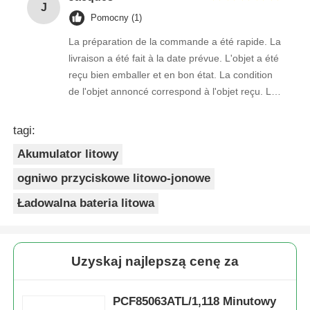
J
Pomocny (1)
La préparation de la commande a été rapide. La
livraison a été fait à la date prévue. L'objet a été
reçu bien emballer et en bon état. La condition
de l'objet annoncé correspond à l'objet reçu. Le
prix était réaliste. Je rachèterais de ce vendeur.
Merci Beaucoup!
tagi:
Akumulator litowy
ogniwo przyciskowe litowo-jonowe
Ładowalna bateria litowa
Uzyskaj najlepszą cenę za
PCF85063ATL/1,118 Minutowy