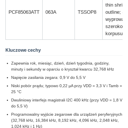
thin shrin
PCF85063ATT
063A
TSSOP8
outline; 8
Jednostka mikrokontrolera MCU
wyprowad
szerokość
System SOC na chipie
korpusu 
Kluczowe cechy
Układ scalony MPU
Zapewnia rok, miesiąc, dzień, dzień tygodnia, godziny,
CPLD PLD
minuty i sekundy w oparciu o kryształ kwarcu 32,768 kHz
Napięcie zasilania zegara: 0,9 V do 5,5 V
Niski pobór prądu; typowo 0,22 µA przy VDD = 3,3 V i Tamb =
Detektor termiczny w podczerwieni
25 °C
Dwuliniowy interfejs magistrali I2C 400 kHz (przy VDD = 1,8 V
Układ scalony DSP
do 5,5 V)
Programowalny wyjście zegarowe dla urządzeń peryferyjnych
(32,768 kHz, 16,384 kHz, 8,192 kHz, 4,096 kHz, 2,048 kHz,
Układ pamięci DRAM
1,024 kHz i 1 Hz)