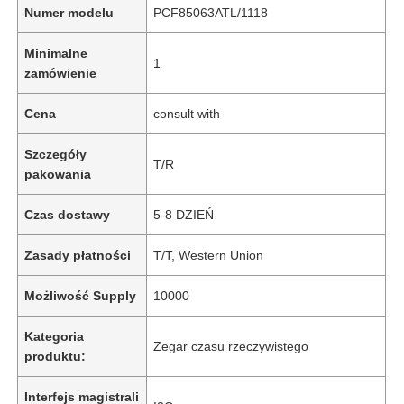
Numer modelu
PCF85063ATL/1118
Minimalne
1
zamówienie
Cena
consult with
Szczegóły
T/R
pakowania
Czas dostawy
5-8 DZIEŃ
Zasady płatności
T/T, Western Union
Możliwość Supply
10000
Kategoria
Zegar czasu rzeczywistego
produktu:
Interfejs magistrali