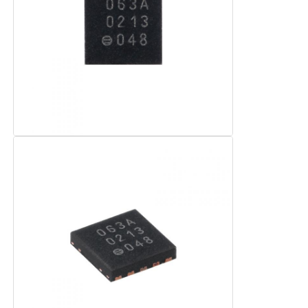
Obwody zintegrowane RF
Części elektroniczne
Programowanie sterowników PLC
Moduł GPS
Moduł częstotliwości radiowych
Moduł zasilania
Przekaźnik półprzewodnikowy