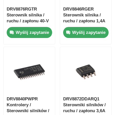
DRV8876RGTR
DRV8846RGER
Sterownik silnika /
Sterownik silnika /
ruchu / zapłonu 40-V
ruchu / zapłonu 1,4A
3,5-A sterownik
Bipolarny Stpr Mo
Wyślij zapytanie
Wyślij zapytanie
silnika H-mostka z I
Tor Driver
DRV8840PWPR
DRV8872DDARQ1
Kontrolery /
Sterowniki silników /
Sterowniki silników /
ruchu / zapłonu 3,6A