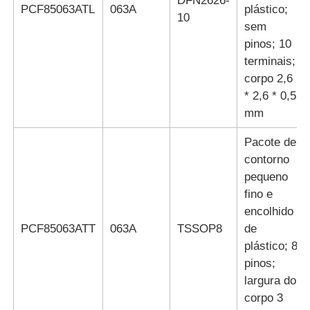
DFN2626-
PCF85063ATL
063A
plástico;
10
sem
Unidade do microcontrolador de MCU
pinos; 10
terminais;
corpo 2,6
Sistema SOC em chip
* 2,6 * 0,5
mm
CI MPU
Pacote de
contorno
CPLD PLD
pequeno
fino e
encolhido
Detector térmico infravermelho
PCF85063ATT
063A
TSSOP8
de
plástico; 8
Microplaqueta de DSP IC
pinos;
largura do
corpo 3
Chip de memória da GOLE