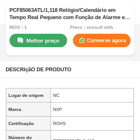
PCF85063ATL/1,118 Relógio/Calendário em
Tempo Real Pequeno com Função de Alarme e
Barramento I2C
MOQ：1
Preço：consult with
Converse agora
Melhor preço
DESCRIçãO DE PRODUTO
Lugar de origem
NC
Marca
NXP
Certificação
ROHS
Número do