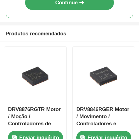
Continue
Produtos recomendados
DRV8876RGTR Motor
DRV8846RGER Motor
/ Moção /
/ Movimento /
Controladores de
Controladores e
ignição e condutores
condutores de
Enviar inquérito
Enviar inquérito
40 V 3.5-A H-bridge
ignição 1.4A Bipolar