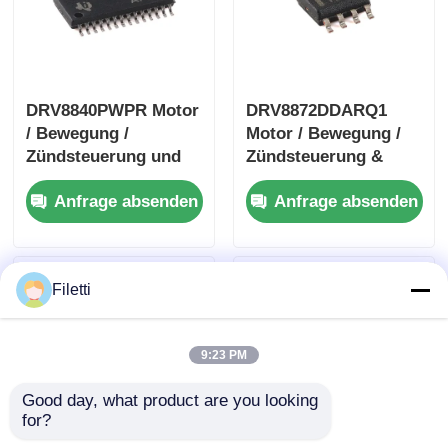
DRV8840PWPR Motor
DRV8872DDARQ1
/ Bewegung /
Motor / Bewegung /
Zündsteuerung und
Zündsteuerung &
Treiber 5A Brushed
Treiber 3.6A Bürste
Anfrage absenden
Anfrage absenden
DC Motor Treiber
Gleichstrommotor
Treiber
W/Fehlerbericht
Filetti
9:23 PM
Good day, what product are you looking 
for?