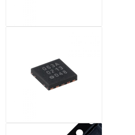
HF-Integrierte Schaltungen
Elektronische Komponenten
PLC-Programmierung
GPS-Module
Hochfrequenzmodul
Leistungsmodul
Halbleiterrelais