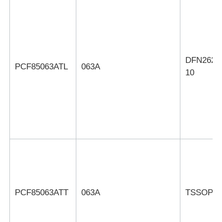
Über uns
DFN2626
Werksbesichtigung
PCF85063ATL
063A
10
Qualitätskontrolle
Kontakt mit uns
Nachrichten
Fälle
PCF85063ATT
063A
TSSOP8
FPGA-Feldprogrammierbares Torarray