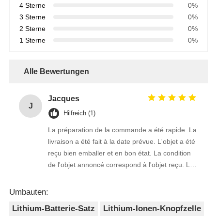
4 Sterne
0%
3 Sterne
0%
2 Sterne
0%
1 Sterne
0%
Alle Bewertungen
Jacques
J
Hilfreich (1)
La préparation de la commande a été rapide. La
livraison a été fait à la date prévue. L'objet a été
reçu bien emballer et en bon état. La condition
de l'objet annoncé correspond à l'objet reçu. Le
prix était réaliste. Je rachèterais de ce vendeur.
Merci Beaucoup!
Umbauten:
Lithium-Batterie-Satz
Lithium-Ionen-Knopfzelle