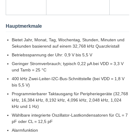
MCU-Mikroregler-Einheit
Hauptmerkmale
SOC-System auf dem Chip
Bietet Jahr, Monat, Tag, Wochentag, Stunden, Minuten und
Sekunden basierend auf einem 32,768 kHz Quarzkristall
MPU-IC
Betriebsspannung der Uhr: 0,9 V bis 5,5 V
Geringer Stromverbrauch; typisch 0,22 µA bei VDD = 3,3 V
und Tamb = 25 °C
CPLD PLD
400 kHz Zwei-Leiter-I2C-Bus-Schnittstelle (bei VDD = 1,8 V
bis 5,5 V)
Infrarot-Wärmedetektor
Programmierbarer Taktausgang für Peripheriegeräte (32,768
kHz, 16,384 kHz, 8,192 kHz, 4,096 kHz, 2,048 kHz, 1,024
kHz und 1 Hz)
Chip DSP IC
Wählbare integrierte Oszillator-Lastkondensatoren für CL = 7
pF oder CL = 12,5 pF
D-RAM Speicherchip
Alarmfunktion