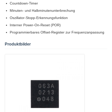
Countdown-Timer
Minuten- und Halbminutenunterbrechung
eeprom Chip
Oszillator-Stopp-Erkennungsfunktion
Interner Power-On-Reset (POR)
PSRAM-Chip
Programmierbares Offset-Register zur Frequenzanpassung
SRAM-Chip
Produktbilder
NICHT Blitz
EPROM IC
UART IC
ADC DAC