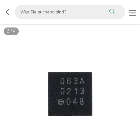
2
/
4