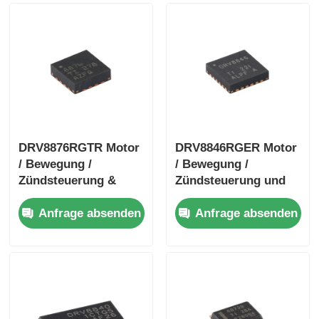
DRV8876RGTR Motor
DRV8846RGER Motor
/ Bewegung /
/ Bewegung /
Zündsteuerung &
Zündsteuerung und
Treiber 40-V 3.5-A H-
Treiber 1.4A Bipolar
Anfrage absenden
Anfrage absenden
Brücke Motor Treiber
Stpr Mo Tor Treiber
mit I