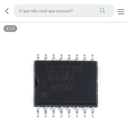
2
/
3