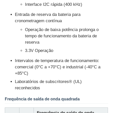
Interface I2C rápida (400 kHz)
Unidade do microcontrolador de MCU
Entrada de reserva da bateria para
cronometragem contínua
Sistema SOC em chip
Operação de baixa potência prolonga o
tempo de funcionamento da bateria de
reserva
CI MPU
3.3V Operação
Intervalos de temperatura de funcionamento:
CPLD PLD
comercial (0°C a +70°C) e industrial (-40°C a
+85°C)
Detector térmico infravermelho
Laboratórios de subscritores® (UL)
reconhecidos
Microplaqueta de DSP IC
Frequência de saída de onda quadrada
Chip de memória da GOLE
Frequência de saída de onda