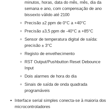
minutos, horas, data do mês, mês, dia da
semana e ano, com compensação de ano
Sobre Nós
bissexto válido até 2100
Precisão ±2 ppm de 0°C a +40°C
Visita à fábrica
Precisão ±3,5 ppm de -40°C a +85°C
Sensor de temperatura digital de saída:
precisão ± 3°C
Controle de Qualidade
Registo de envelhecimento
Contacte-nos
RST Output/Pushbutton Reset Debounce
Input
Dois alarmes de hora do dia
Notícias
Sinais de saída de onda quadrada
programáveis
Casos
Interface serial simples conecta-se à maioria dos
microcontroladores
FPGA Field Programmable Gate Array