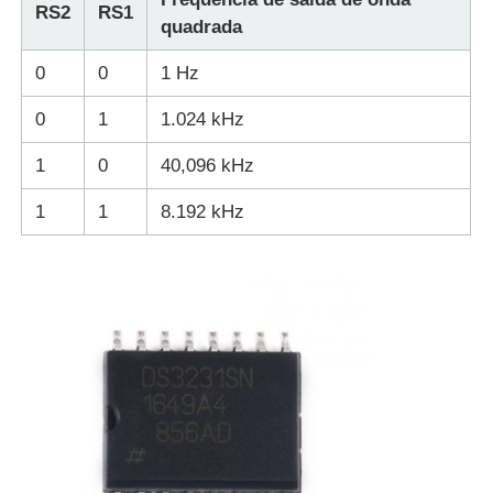
RS2
RS1
quadrada
microplaqueta do eeprom
0
0
1 Hz
0
1
1.024 kHz
Chip PSRAM
1
0
40,096 kHz
Chip SRAM
1
1
8.192 kHz
NÃO Flash
CI EPROM
CI UART
ADC DAC