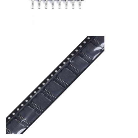
Circuitos integrados de RF
Componentes eletrônicos
Programação PLC
Módulo GPS
Módulo de Radiofrequência
Módulo de alimentação
Relé de circuito integrado