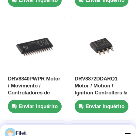
Enviar inquérito
Enviar inquérito
40 V 3.5-A H-bridge
ignição 1.4A Bipolar
Motor Driver com I
Stpr
DRV8840PWPR Motor
DRV8872DDARQ1
/ Movimento /
Motor / Motion /
Controladores de
Ignition Controllers &
ignição e condutores
Drivers 3.6A Brush
Enviar inquérito
Enviar inquérito
5A Condutor de
DC Motor Drver
motor DC escovado
W/Fault Report
Filetti