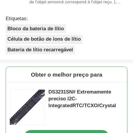
de l'objet annoncé correspond à l'objet reçu. Le
prix était réaliste. Je rachèterais de ce vendeur.
Merci Beaucoup!
Etiquetas:
Bloco da bateria de lítio
Célula de botão de íons de lítio
Bateria de lítio recarregável
Obter o melhor preço para
DS3231SN# Extremamente
preciso I2C-
IntegratedRTC/TCXO/Crystal