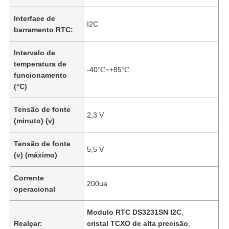
Interface de
I2C
barramento RTC:
Intervalo de
temperatura de
-40℃~+85℃
funcionamento
(°C)
Tensão de fonte
2,3 V
(minuto) (v)
Tensão de fonte
5,5 V
(v) (máximo)
Corrente
200ua
operacional
Modulo RTC DS3231SN I2C
,
Realçar:
cristal TCXO de alta precisão
,