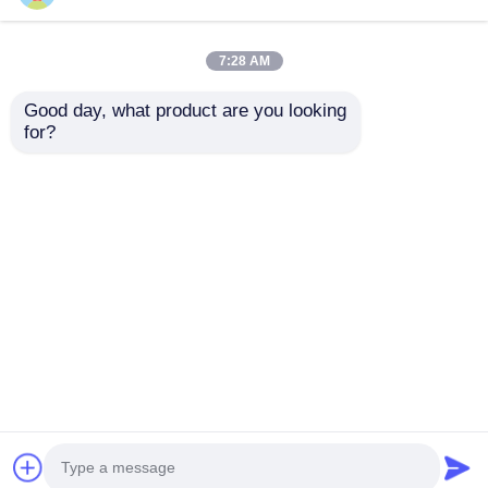
7:28 AM
Good day, what product are you looking 
for?
TLC59108IPWR 8 bits
DRV8305NPHPR
Fm+ I2C-Bus LED de
Motor / Movimento /
corrente constante
Controladores e
condutores de
Enviar inquérito
Enviar inquérito
ignição 45-V Max 3
fases Sma Rt
condutor de portão
Casa
Mapa do Site
Fale Conosco
Desktop Site
Mapa do Site
Política de privacidade
Qualidade
FPGA Field Programmable Gate Array
Fábrica da china.Copyright © 2026 Shenzhen