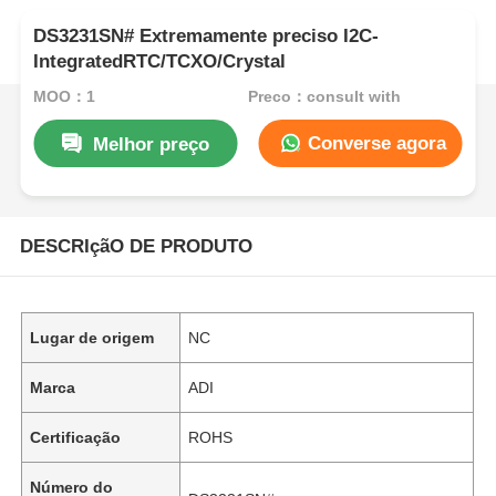
DS3231SN# Extremamente preciso I2C-
IntegratedRTC/TCXO/Crystal
MOQ：1
Preço：consult with
Converse agora
Melhor preço
DESCRIçãO DE PRODUTO
Lugar de origem
NC
Marca
ADI
Certificação
ROHS
Número do