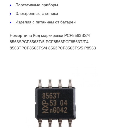
Портативные приборы
Электронные счетчики
Блок микроконтроллера MCU
Изделия с питанием от батарей
Система SOC на чипе
Номер типа Код маркировки PCF8563BS/4
8563SPCF8563T/5 PCF8563PCF8563T/F4
8563TPCF8563TS/4 8563PCF8563TS/5 P8563
IC MPU
CPLD PLD
Инфракрасный тепловой детектор
Обломок DSP IC
Микросхема памяти ДРАХМЫ