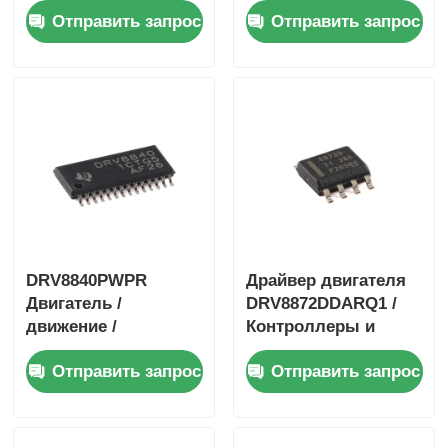
Отправить запрос
Отправить запрос
драйверы 40-V 3.5-A
движения /
H-мостовой Драйвер
зажигания 1,4А
с I
биполярный
шаговый двигатель
DRV8840PWPR
Драйвер двигателя
Двигатель /
DRV8872DDARQ1 /
движение /
Контроллеры и
контроллеры
драйверы
Отправить запрос
Отправить запрос
зажигания и
двигателей / систем
драйверы 5A
зажигания 3.6A
Двигатель
Драйвер щеточного
двигателя
двигателя