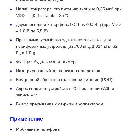
Низкий ток резервного питания; типично 0,25 мкА при
VDD = 3,0 В и Tamb = 25 °C
О нас
Двухпроводной интерфейс I2C-bus 400 кГц (при VDD
= 1,8 В до 5,5 В)
Экскурсия по заводу
Программируемый выход тактового сигнала для
периферийных устройств (32,768 кГц, 1,024 кГц, 32
Гц и 1 Гц)
Контроль качества
Функции будильника и таймера
Интегрированный конденсатор генератора
Свяжитесь с нами
Внутренний сброс при включении питания (POR)
Адрес ведомого устройства I2C-bus: чтение A3h и
Новости
запись A2h
Вывод прерывания с открытым коллектором
Случаи
Применение
Мобильные телефоны
FPGA Field Programmable Gate Array (ФПГА полев