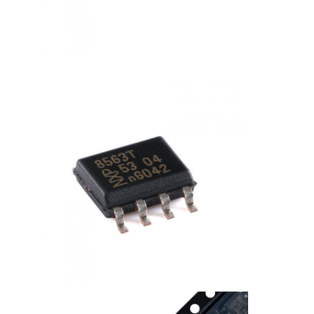
обломок eeprom
PSRAM Chip
Чип SRAM
Никакой вспышки
Микросхема EPROM
UART IC
ADC DAC