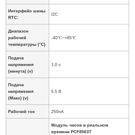
Интерфейс шины
I2C
RTC:
Диапазон
рабочей
-40℃~+85℃
температуры (°C)
Подача
напряжения
1,0 v
(минута) (v)
Подача
напряжения
5,5 В
(Макс) (v)
Рабочий ток
250nA
Модуль часов в реальном
времени PCF8563T