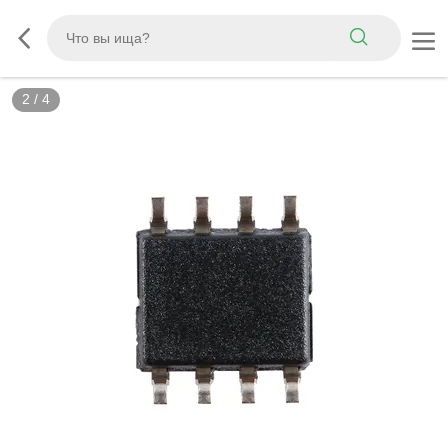
2
/
4