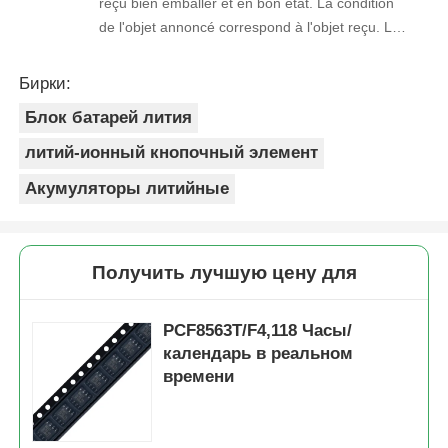
reçu bien emballer et en bon état. La condition
de l'objet annoncé correspond à l'objet reçu. Le
prix était réaliste. Je rachèterais de ce vendeur.
Merci Beaucoup!
Бирки:
Блок батарей лития
литий-ионный кнопочный элемент
Акумуляторы литийные
Получить лучшую цену для
PCF8563T/F4,118 Часы/
календарь в реальном
времени