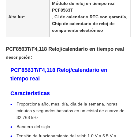
Módulo de reloj en tiempo real
PCF8563T
Alta luz:
,
CI de calendario RTC con garantía
,
Chip de calendario de reloj de
componente electrónico
PCF8563T/F4,118 Reloj/calendario en tiempo real
descripción:
PCF8563T/F4,118 Reloj/calendario en
tiempo real
Características
En casa
Proporciona año, mes, día, día de la semana, horas,
minutos y segundos basados en un cristal de cuarzo de
Productos
32.768 kHz
Bandera del siglo
Los vídeos
Tensión de funcionamiento del reloj: 1,0 V a 5,5 V a