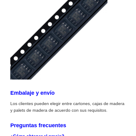
Circuitos integrados de RF
Componentes electrónicos
Programación de PLC
Módulo GPS
Módulo de Radiofrecuencia
Embalaje y envío
Los clientes pueden elegir entre cartones, cajas de madera
Módulo de energía
y palets de madera de acuerdo con sus requisitos.
Preguntas frecuentes
Retransmisión de estado sólido
¿Cómo obtener el precio?