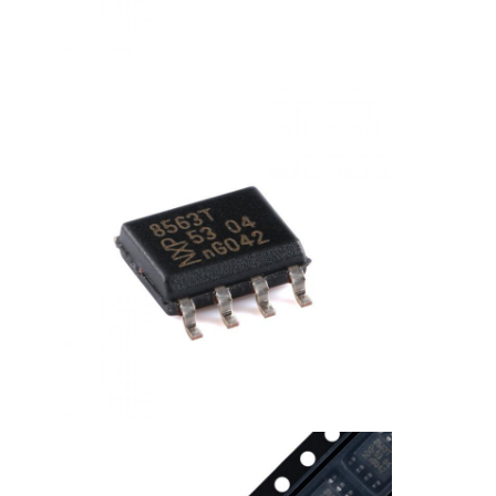
microprocesador del eeprom
Chip PSRAM
El chip SRAM
No hay flash
Circuito integrado EPROM
CI UART
ADC DAC