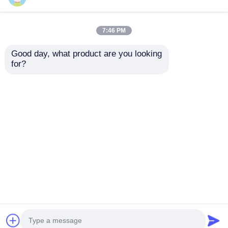
7:46 PM
Good day, what product are you looking 
for?
TLC59108IPWR
DRV8305NPHPR
Controlador de LED
Controlador/DRIVER
de corriente
DE PUERTA DE 3
constante de 8 bits
FASES INTELIGENTE
Enviar Consulta
Enviar Consulta
con bus I2C
PARA
MOTOR/MOVIMIENTO/IGN
MÁXIMO 45 V
Inicio
Mapa del Sitio
Contactar Ahora
Desktop Site
Mapa del Sitio
Políticas de privacidad
Calidad
Array de puertas programables de campo
FPGA
Fábrica De China.Copyright © 2026
Shenzhen Filetti Technology Co., LTD. All Rights