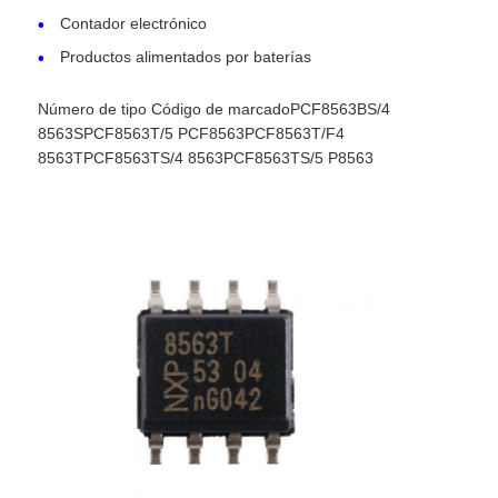
Contador electrónico
Productos alimentados por baterías
Unidad del microcontrolador de MCU
Número de tipo Código de marcadoPCF8563BS/4
Sistema SOC en el chip
8563SPCF8563T/5 PCF8563PCF8563T/F4
8563TPCF8563TS/4 8563PCF8563TS/5 P8563
IC de la unidad MPU
CPLD PLD
Detector térmico infrarrojo
Chip CI de DSP
Chip de memoria de la COPITA