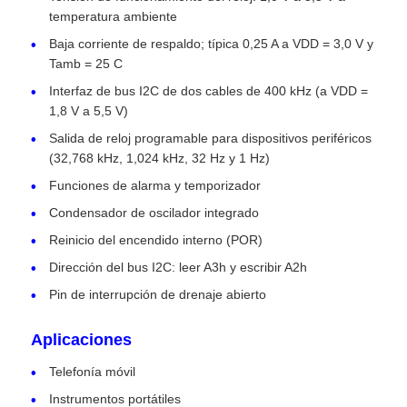
temperatura ambiente
Baja corriente de respaldo; típica 0,25 A a VDD = 3,0 V y
Sobre nosotros
Tamb = 25 C
Interfaz de bus I2C de dos cables de 400 kHz (a VDD =
Recorrido por la fábrica
1,8 V a 5,5 V)
Salida de reloj programable para dispositivos periféricos
(32,768 kHz, 1,024 kHz, 32 Hz y 1 Hz)
Control de Calidad
Funciones de alarma y temporizador
Condensador de oscilador integrado
Contáctenos
Reinicio del encendido interno (POR)
Dirección del bus I2C: leer A3h y escribir A2h
Noticias
Pin de interrupción de drenaje abierto
Aplicaciones
Casos de trabajo
Telefonía móvil
Array de puertas programables de campo FPGA
Instrumentos portátiles