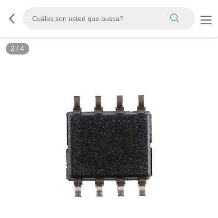
2
/
4