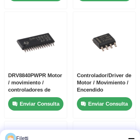
puente H
Bipolar Stpr Mo Tor
DRV8840PWPR Motor
Controlador/Driver de
/ movimiento /
Motor / Movimiento /
controladores de
Encendido
encendido y
DRV8872DDARQ1
Enviar Consulta
Enviar Consulta
controladores 5A
Driver de Motor DC
controlador de motor
con Escobillas de
de CC cepillado
3.6A con Informe de
Fallas
Filetti