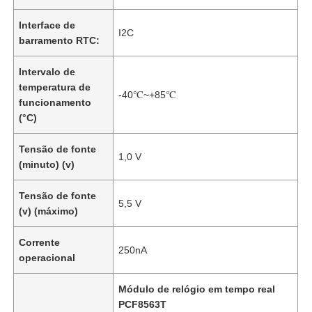
Interface de
I2C
barramento RTC:
Intervalo de
temperatura de
-40℃~+85℃
funcionamento
(°C)
Tensão de fonte
1,0 V
(minuto) (v)
Tensão de fonte
5,5 V
(v) (máximo)
Corrente
250nA
operacional
Módulo de relógio em tempo real
PCF8563T