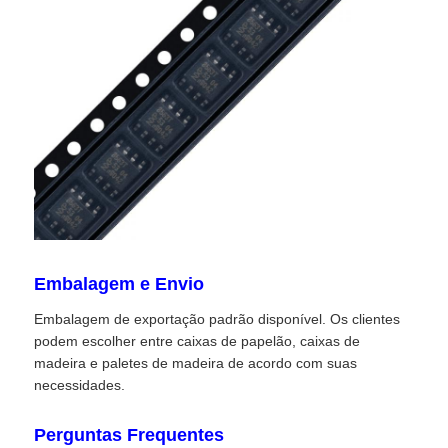
Circuitos integrados de RF
Componentes eletrônicos
Programação PLC
Módulo GPS
Embalagem e Envio
Módulo de Radiofrequência
Embalagem de exportação padrão disponível. Os clientes
podem escolher entre caixas de papelão, caixas de
Módulo de alimentação
madeira e paletes de madeira de acordo com suas
necessidades.
Relé de circuito integrado
Perguntas Frequentes