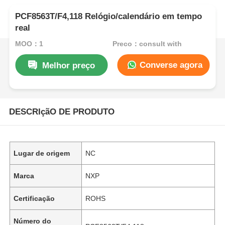
PCF8563T/F4,118 Relógio/calendário em tempo
real
MOQ：1
Preço：consult with
Converse agora
Melhor preço
DESCRIçãO DE PRODUTO
Lugar de origem
NC
Marca
NXP
Certificação
ROHS
Número do