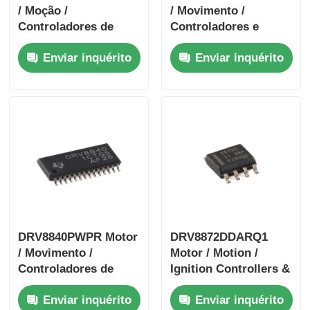
/ Moção /
/ Movimento /
Controladores de
Controladores e
ignição e condutores
condutores de
Enviar inquérito
Enviar inquérito
40 V 3.5-A H-bridge
ignição 1.4A Bipolar
Motor Driver com I
Stpr
DRV8840PWPR Motor
DRV8872DDARQ1
/ Movimento /
Motor / Motion /
Controladores de
Ignition Controllers &
ignição e condutores
Drivers 3.6A Brush
Enviar inquérito
Enviar inquérito
5A Condutor de
DC Motor Drver