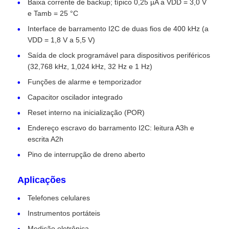
Baixa corrente de backup; típico 0,25 µA a VDD = 3,0 V
e Tamb = 25 °C
Interface de barramento I2C de duas fios de 400 kHz (a
Sobre Nós
VDD = 1,8 V a 5,5 V)
Saída de clock programável para dispositivos periféricos
Visita à fábrica
(32,768 kHz, 1,024 kHz, 32 Hz e 1 Hz)
Funções de alarme e temporizador
Controle de Qualidade
Capacitor oscilador integrado
Reset interno na inicialização (POR)
Contacte-nos
Endereço escravo do barramento I2C: leitura A3h e
escrita A2h
Pino de interrupção de dreno aberto
Notícias
Aplicações
Casos
Telefones celulares
Instrumentos portáteis
FPGA Field Programmable Gate Array
Medição eletrônica