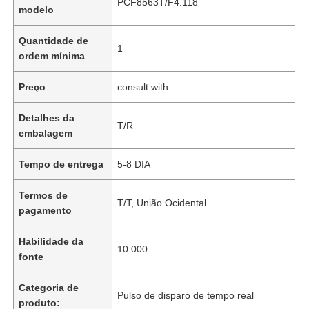
PCF8563T/F4.118
modelo
Quantidade de
1
ordem mínima
Preço
consult with
Detalhes da
T/R
embalagem
Tempo de entrega
5-8 DIA
Termos de
T/T, União Ocidental
pagamento
Habilidade da
10.000
fonte
Categoria de
Pulso de disparo de tempo real
produto: