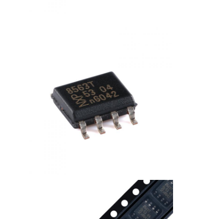
microplaqueta do eeprom
Chip PSRAM
Chip SRAM
NÃO Flash
CI EPROM
CI UART
ADC DAC