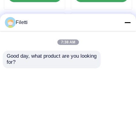
motor DC escovado
W/Fault Report
Filetti
7:38 AM
Good day, what product are you looking 
for?
TLC59108IPWR 8 bits
DRV8305NPHPR
Fm+ I2C-Bus LED de
Motor / Movimento /
corrente constante
Controladores e
condutores de
Enviar inquérito
Enviar inquérito
ignição 45-V Max 3
fases Sma Rt
condutor de portão
Casa
Mapa do Site
Fale Conosco
Desktop Site
Mapa do Site
Política de privacidade