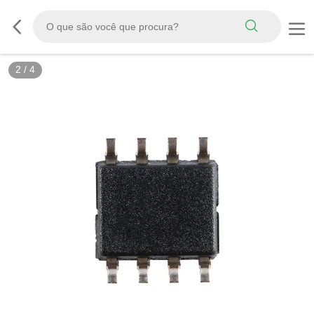
2
/
4