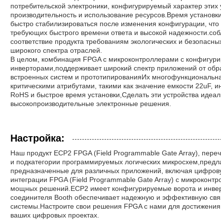
потребительской электроники, конфигурируемый характер этих 
производительность и использование ресурсов.Время установки
быстро стабилизироваться после изменения конфигурации, чт
требующих быстрого времени ответа и высокой надежности.со
соответствие продукта требованиям экологических и безопасны
широкого спектра отраслей.
В целом, комбинация FPGA с микроконтроллерами с конфигу
инверторами,поддерживает широкий спектр приложений от обр
встроенных систем и прототипированияИх многофункциональная
критическими атрибутами, такими как значение емкости 22uF, и
RoHS и быстрое время установки,Сделать эти устройства идеа
высокопроизводительные электронные решения.
Настройка:
Наш продукт ECP2 FPGA (Field Programmable Gate Array), пере
и подкатегории программируемых логических микросхем,предла
предназначенные для различных приложений, включая цифров
интеграции FPGA (Field Programmable Gate Array) с микроконт
мощных решений.ECP2 имеет конфигурируемые ворота и инвер
соединителя Booth обеспечивает надежную и эффективную связ
системы.Настроите свои решения FPGA с нами для достижения 
ваших цифровых проектах.