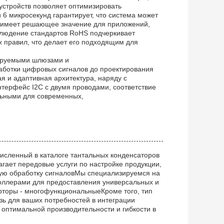
устройств позволяет оптимизировать
 6 микросекунд гарантирует, что система может
о имеет решающее значение для приложений,
блюдение стандартов RoHS подчеркивает
х правил, что делает его подходящим для
рируемыми шлюзами и
аботки цифровых сигналов до проектирования
 и адаптивная архитектура, наряду с
нтерфейс I2C с двумя проводами, соответствие
льными для современных,
численный в каталоге тантальных конденсаторов
гает передовые услуги по настройке продукции,
ую обработку сигналовМы специализируемся на
роллерами для предоставления универсальных и
торы - многофункциональныеКроме того, тип
ь для ваших потребностей в интеграции
оптимальной производительности и гибкости в