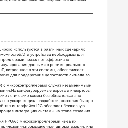
 широко используются в различных сценариях
зможностей.Эти устройства необходимы для
онтроллерами позволяет эффективно
нипулирования данными в режиме реального
F, встроенное в эти системы, обеспечивает
ажно для поддержания целостности сигнала во
ay) с микроконтроллерами служат незаменимыми
ечения.Их конфигурируемые ворота и инверторы
кие логические схемы без обязательств по
ьно ускоряет цикл разработки, позволяя быстро
ой тип интерфейса I2C облегчает бесшовную
прощая интеграцию системы на этапе создания
ия FPGA с микроконтроллерами из-за их
м приложения.промышленная автоматизация, или