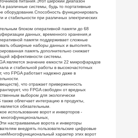
сточников питания.Этот широкий диапазон
 в различные системы, будь то портативные
е оборудование.Способность функционировать
и и стабильности при различных электрических
ительным блоком оперативной памяти до 68
буферизации данных, временного хранения,и
оперативной памяти поддерживает сложные
ывать обширные наборы данных и выполнять
рированная память дополнительно снижает
общей эффективности системы.
PGA является значение емкости 22 микрофарадов
нала и стабильной работы в высокочастотных
, что FPGA работает надежно даже в
ельности.
веществ), что отражает приверженность
арантирует, что FPGA свободен от вредных
ветственным выбором для экологически
также облегчает интеграцию в продукты,
 является обязательным.
ое использование ворот и инверторов -
- многофункциональных,
Эти настраиваемые ворота и инверторы
ователям внедрять пользовательские цифровые
нияМногофункциональный характер этих ворот