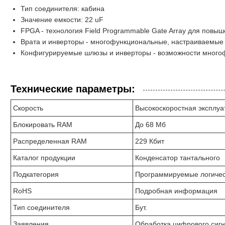
Тип соединителя: кабина
Значение емкости: 22 uF
FPGA - технология Field Programmable Gate Array для повыш
Врата и инверторы - многофункциональные, настраиваемые
Конфигурируемые шлюзы и инверторы - возможности много
Технические параметры:
Скорость
Высокоскоростная эксплуа
Блокировать RAM
До 68 Мб
Распределенная RAM
229 Кбит
Каталог продукции
Конденсатор тантального
Подкатегория
Программируемые логиче
RoHS
Подробная информация
Тип соединителя
Бут.
Заявления
Обработка цифрового сигн