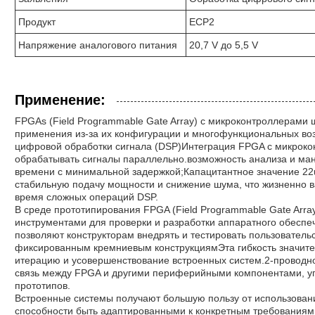
Продукт
ECP2
Напряжение аналогового питания
20,7 V до 5,5 V
Применение:
FPGAs (Field Programmable Gate Array) с микроконтроллерами
применения из-за их конфигурации и многофункциональных во
цифровой обработки сигнала (DSP)Интеграция FPGA с микрок
обрабатывать сигналы параллельно.возможность анализа и ма
времени с минимальной задержкой;Капацитантное значение 22u
стабильную подачу мощности и снижение шума, что жизненно в
время сложных операций DSP.
В среде прототипирования FPGA (Field Programmable Gate Arr
инструментами для проверки и разработки аппаратного обесп
позволяют конструкторам внедрять и тестировать пользовательс
фиксированным кремниевым конструкциямЭта гибкость значител
итерацию и усовершенствование встроенных систем.2-проводн
связь между FPGA и другими периферийными компонентами, у
прототипов.
Встроенные системы получают большую пользу от использован
способности быть адаптированными к конкретным требования