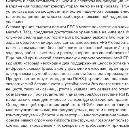
гибкость и совместимость с широким спектром конфигураций и
напряжения позволяет конструкторам легко интегрировать FPGA
устройства малой мощности или более надежное промышленно
на этом напряжении также способствует повышенной надежност
условиях.
С точки зрения емкости памяти FPGA может похвастаться знач
мегабит (Mb), предлагая достаточное хранилище на чипе для 
сложной реализации алгоритмаЭта большая емкость блочной 
задачи обработки цифрового сигнала,позволяет FPGA обрабат
сложные вычисления без необходимости внешней памятиИнтег
задержку работы системы и расход энергии, что способствует 
Еще одной критической электрической характеристикой этой F
(22 мкФ).который необходим для поддержания целостности сиг
цифровых схемахПравильное управление емкостью гарантирует
электрически шумной среде, повышая стабильность производит
Продукт соответствует стандартам RoHS (ограничение опасных 
экологической безопасности и устойчивости.Это соответствие г
веществ, таких как свинец., ртути и кадмия, что делает его от
сознательных производителей и дизайнеров.Соответствие RoHS 
предназначенные для мировых рынков, где соблюдение правил
Определяющей характеристикой этого FPGA является его широк
многофункциональных, конфигурируемых, ворот и инверторов 
конфигурируемых,Ворота и инверторы - многофункциональные
обеспечивают огромную гибкость конструкции,позволяет польз
схемы, адаптированные к их конкретным требованиям приложе