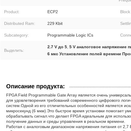
Product:
ECP2
Block
Distributed Ram:
229 Kbit
Settli
Subcategory:
Programmable Logic ICs
Conne
2.7 V до 5
,
5 V аналоговое напряжение 
Выделить:
6 мкс Установление полей времени Пр
Описание продукта:
FPGA Field Programmable Gate Array является очень универс
для удовлетворения требований современного цифрового логич
систем.Одной из его отличительных особенностей является иск
микросекунд (6 мкм).Это быстрое время установки помогает у
обрабатывать сигнал.что делает FPGA идеальным для использо
получение данных и среды управления в реальном времени.
Работая с аналоговым диапазоном напряжения питания от 2,7 В