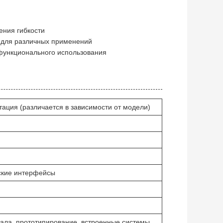
ения гибкости
 для различных применений
функционального использования
тация (различается в зависимости от модели)
ские интерфейсы
ала, прототипирование, встроенные системы