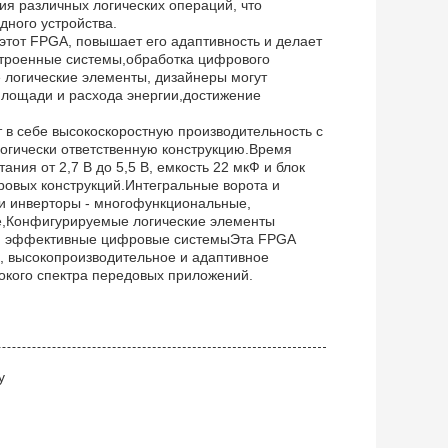
ия различных логических операций, что
дного устройства.
этот FPGA, повышает его адаптивность и делает
строенные системы,обработка цифрового
логические элементы, дизайнеры могут
 площади и расхода энергии,достижение
ет в себе высокоскоростную производительность с
логически ответственную конструкцию.Время
ния от 2,7 В до 5,5 В, емкость 22 мкФ и блок
овых конструкций.Интегральные ворота и
и инверторы - многофункциональные,
е,Конфигурируемые логические элементы
 и эффективные цифровые системыЭта FPGA
 высокопроизводительное и адаптивное
окого спектра передовых приложений.
y