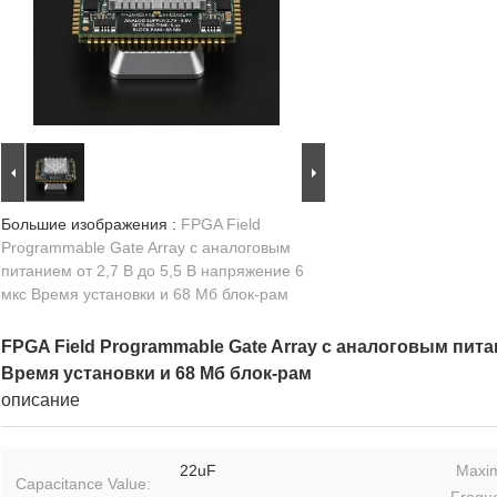
Большие изображения :
FPGA Field
Programmable Gate Array с аналоговым
питанием от 2,7 В до 5,5 В напряжение 6
мкс Время установки и 68 Мб блок-рам
FPGA Field Programmable Gate Array с аналоговым питан
Время установки и 68 Мб блок-рам
описание
22uF
Maxi
Capacitance Value:
Frequ