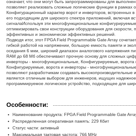
означает, что они могут быть запрограммированы для выполнен
позволяет реализовать сложные логические функции в рамках о
Конфигурационный характер ворот и инверторов, встроенных в 
его подходящим для широкого спектра приложений, включая в
сигналаИспользуя эти многофункциональные конфигурируемые 
оптимизировать свои конструкции оборудования для скорости,
эффективных и экономически эффективных решений.
Подводя итог, этот FPGA Field Programmable Gate Array сочета
гибкой работой на напряжении, большую емкость памяти и эко
оседания 6 мкм, широкий диапазон аналогового напряжения пита
RAM до 68 Мб обеспечивают прочную основу для сложных цифр
инверторы - многофункциональные, Конфигурируемые, ворота 
Конфигурируемые, ворота и инверторы - многофункциональны
позволяют разработчикам создавать высокопроизводительные
является отличным выбором для инженеров, ищущих надежное,
программируемое логическое устройство, подходящее для шир
Особенности:
Наименование продукта: FPGA Field Programmable Gate Arra
Распределенная оперативная память: 229 Кбит
Статус части: активный
Максимальная тактовая частота: 766 MHz