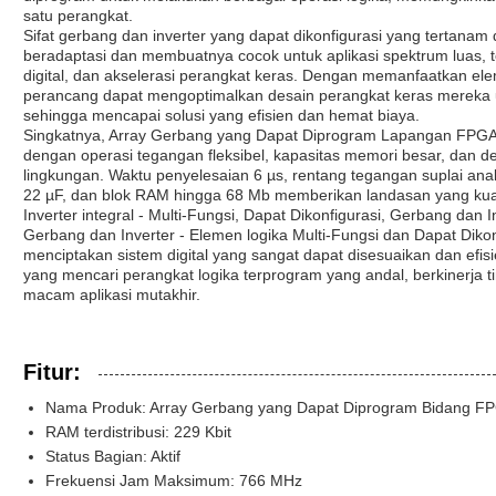
satu perangkat.
Sifat gerbang dan inverter yang dapat dikonfigurasi yang tertan
beradaptasi dan membuatnya cocok untuk aplikasi spektrum luas, 
digital, dan akselerasi perangkat keras. Dengan memanfaatkan eleme
perancang dapat mengoptimalkan desain perangkat keras mereka 
sehingga mencapai solusi yang efisien dan hemat biaya.
Singkatnya, Array Gerbang yang Dapat Diprogram Lapangan FPGA 
dengan operasi tegangan fleksibel, kapasitas memori besar, dan 
lingkungan. Waktu penyelesaian 6 µs, rentang tegangan suplai analo
22 µF, dan blok RAM hingga 68 Mb memberikan landasan yang kuat
Inverter integral - Multi-Fungsi, Dapat Dikonfigurasi, Gerbang dan I
Gerbang dan Inverter - Elemen logika Multi-Fungsi dan Dapat Di
menciptakan sistem digital yang sangat dapat disesuaikan dan efisie
yang mencari perangkat logika terprogram yang andal, berkinerja t
macam aplikasi mutakhir.
Fitur:
Nama Produk: Array Gerbang yang Dapat Diprogram Bidang F
RAM terdistribusi: 229 Kbit
Status Bagian: Aktif
Frekuensi Jam Maksimum: 766 MHz