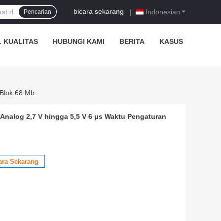
bicara sekarang
|
Indonesian
Pencarian
 KUALITAS
HUBUNGI KAMI
BERITA
KASUS
Blok 68 Mb
nalog 2,7 V hingga 5,5 V 6 μs Waktu Pengaturan
ara Sekarang