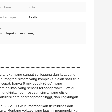
ng Time:
6 Us
ctor Type:
Booth
,
ang dapat diprogram
,
erangkat yang sangat serbaguna dan kuat yang
 integrasi sistem yang kompleks. Salah satu fitur
 cepat, hanya 6 mikrodetik (6 µs), yang
m aplikasi yang sensitif terhadap waktu. Waktu
mungkinkan pemrosesan sinyal yang efisien,
kuisisi data berkecepatan tinggi, dan lingkungan
a 5,5 V, FPGA ini memberikan fleksibilitas dan
daya. Rentang voltase yang luas ini memungkinkan