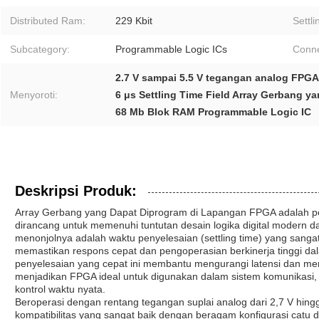
Distributed Ram:
229 Kbit
Settli
Subcategory:
Programmable Logic ICs
Conne
2.7 V sampai 5.5 V tegangan analog FPGA
Menyoroti:
6 μs Settling Time Field Array Gerbang y
68 Mb Blok RAM Programmable Logic IC
Deskripsi Produk:
Array Gerbang yang Dapat Diprogram di Lapangan FPGA adalah p
dirancang untuk memenuhi tuntutan desain logika digital modern dan
menonjolnya adalah waktu penyelesaian (settling time) yang sangat
memastikan respons cepat dan pengoperasian berkinerja tinggi dala
penyelesaian yang cepat ini membantu mengurangi latensi dan me
menjadikan FPGA ideal untuk digunakan dalam sistem komunikasi, a
kontrol waktu nyata.
Beroperasi dengan rentang tegangan suplai analog dari 2,7 V hingg
kompatibilitas yang sangat baik dengan beragam konfigurasi catu 