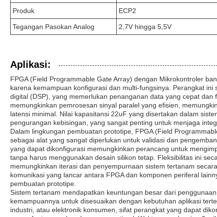
Produk
ECP2
Tegangan Pasokan Analog
2,7V hingga 5,5V
Aplikasi:
FPGA (Field Programmable Gate Array) dengan Mikrokontroler bany
karena kemampuan konfigurasi dan multi-fungsinya. Perangkat ini 
digital (DSP), yang memerlukan penanganan data yang cepat dan fl
memungkinkan pemrosesan sinyal paralel yang efisien, memungkink
latensi minimal. Nilai kapasitansi 22uF yang disertakan dalam sist
pengurangan kebisingan, yang sangat penting untuk menjaga integ
Dalam lingkungan pembuatan prototipe, FPGA (Field Programmable
sebagai alat yang sangat diperlukan untuk validasi dan pengemba
yang dapat dikonfigurasi memungkinkan perancang untuk mengimpl
tanpa harus menggunakan desain silikon tetap. Fleksibilitas ini s
memungkinkan iterasi dan penyempurnaan sistem tertanam secara c
komunikasi yang lancar antara FPGA dan komponen periferal lainn
pembuatan prototipe.
Sistem tertanam mendapatkan keuntungan besar dari penggunaan
kemampuannya untuk disesuaikan dengan kebutuhan aplikasi tertentu.
industri, atau elektronik konsumen, sifat perangkat yang dapat dik