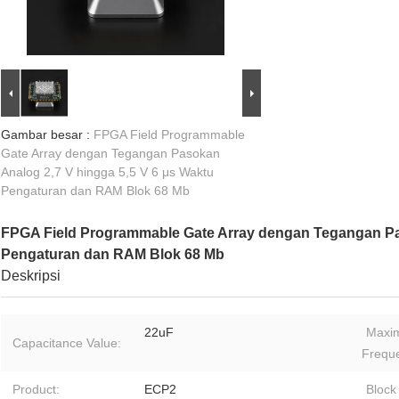
Gambar besar :
FPGA Field Programmable
Gate Array dengan Tegangan Pasokan
Analog 2,7 V hingga 5,5 V 6 μs Waktu
Pengaturan dan RAM Blok 68 Mb
FPGA Field Programmable Gate Array dengan Tegangan Pas
Pengaturan dan RAM Blok 68 Mb
Deskripsi
22uF
Maxi
Capacitance Value:
Frequ
Product:
ECP2
Block