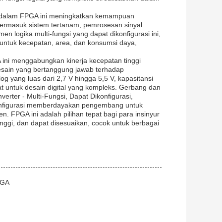
am dalam FPGA ini meningkatkan kemampuan
termasuk sistem tertanam, pemrosesan sinyal
n logika multi-fungsi yang dapat dikonfigurasi ini,
untuk kecepatan, area, dan konsumsi daya,
ini menggabungkan kinerja kecepatan tinggi
desain yang bertanggung jawab terhadap
g yang luas dari 2,7 V hingga 5,5 V, kapasitansi
 untuk desain digital yang kompleks. Gerbang dan
nverter - Multi-Fungsi, Dapat Dikonfigurasi,
konfigurasi memberdayakan pengembang untuk
n. FPGA ini adalah pilihan tepat bagi para insinyur
inggi, dan dapat disesuaikan, cocok untuk berbagai
PGA