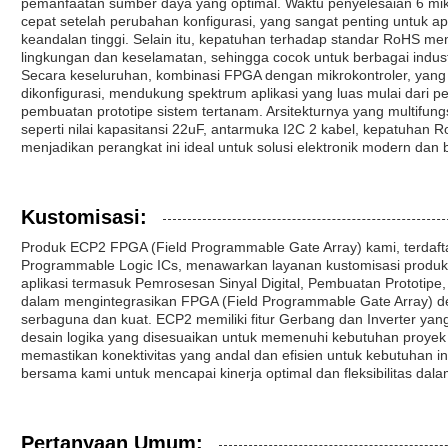
pemanfaatan sumber daya yang optimal. Waktu penyelesaian 6 mik
cepat setelah perubahan konfigurasi, yang sangat penting untuk a
keandalan tinggi. Selain itu, kepatuhan terhadap standar RoHS me
lingkungan dan keselamatan, sehingga cocok untuk berbagai indust
Secara keseluruhan, kombinasi FPGA dengan mikrokontroler, yang 
dikonfigurasi, mendukung spektrum aplikasi yang luas mulai dari p
pembuatan prototipe sistem tertanam. Arsitekturnya yang multifung
seperti nilai kapasitansi 22uF, antarmuka I2C 2 kabel, kepatuhan 
menjadikan perangkat ini ideal untuk solusi elektronik modern dan be
Kustomisasi:
Produk ECP2 FPGA (Field Programmable Gate Array) kami, terdafta
Programmable Logic ICs, menawarkan layanan kustomisasi produk t
aplikasi termasuk Pemrosesan Sinyal Digital, Pembuatan Prototip
dalam mengintegrasikan FPGA (Field Programmable Gate Array) de
serbaguna dan kuat. ECP2 memiliki fitur Gerbang dan Inverter yan
desain logika yang disesuaikan untuk memenuhi kebutuhan proyek te
memastikan konektivitas yang andal dan efisien untuk kebutuhan i
bersama kami untuk mencapai kinerja optimal dan fleksibilitas dala
Pertanyaan Umum: