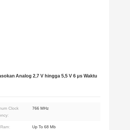
okan Analog 2,7 V hingga 5,5 V 6 μs Waktu
mum Clock
766 MHz
ency:
 Ram:
Up To 68 Mb