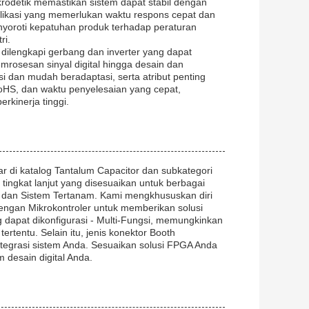
rodetik memastikan sistem dapat stabil dengan
plikasi yang memerlukan waktu respons cepat dan
nyoroti kepatuhan produk terhadap peraturan
ri.
dilengkapi gerbang dan inverter yang dapat
emrosesan sinyal digital hingga desain dan
si dan mudah beradaptasi, serta atribut penting
RoHS, dan waktu penyelesaian yang cepat,
rkinerja tinggi.
r di katalog Tantalum Capacitor dan subkategori
ingkat lanjut yang disesuaikan untuk berbagai
e, dan Sistem Tertanam. Kami mengkhususkan diri
ngan Mikrokontroler untuk memberikan solusi
g dapat dikonfigurasi - Multi-Fungsi, memungkinkan
rtentu. Selain itu, jenis konektor Booth
ntegrasi sistem Anda. Sesuaikan solusi FPGA Anda
m desain digital Anda.