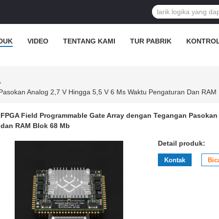
DUK
VIDEO
TENTANG KAMI
TUR PABRIK
KONTROL
asokan Analog 2,7 V Hingga 5,5 V 6 Μs Waktu Pengaturan Dan RAM 
FPGA Field Programmable Gate Array dengan Tegangan Pasokan A
dan RAM Blok 68 Mb
Detail produk:
Kontak
Bic