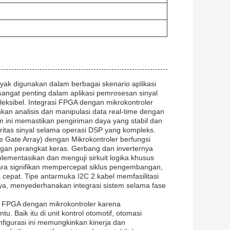
ak digunakan dalam berbagai skenario aplikasi
sangat penting dalam aplikasi pemrosesan sinyal
eksibel. Integrasi FPGA dengan mikrokontroler
an analisis dan manipulasi data real-time dengan
em ini memastikan pengiriman daya yang stabil dan
ritas sinyal selama operasi DSP yang kompleks.
 Gate Array) dengan Mikrokontroler berfungsi
ngan perangkat keras. Gerbang dan inverternya
ementasikan dan menguji sirkuit logika khusus
ecara signifikan mempercepat siklus pengembangan,
epat. Tipe antarmuka I2C 2 kabel memfasilitasi
ya, menyederhanakan integrasi sistem selama fase
 FPGA dengan mikrokontroler karena
 Baik itu di unit kontrol otomotif, otomasi
onfigurasi ini memungkinkan kinerja dan