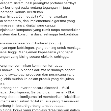
ragam sistem, baik perangkat portabel berdaya
uk berfungsi pada rentang tegangan ini juga
erbagai kondisi kelistrikan.
sar hingga 68 megabit (Mb), menawarkan
an sementara, dan implementasi algoritma yang
rosesan sinyal digital yang canggih,
jalankan komputasi yang rumit tanpa memerlukan
 sistem dan konsumsi daya, sehingga berkontribusi
sitansinya sebesar 22 mikrofarad (22 µF).
enyaringan kebisingan, yang penting untuk menjaga
ekuensi tinggi. Manajemen kapasitansi yang tepat
gan yang bising secara elektrik, sehingga
 yang mencerminkan komitmen terhadap
n bahwa FPGA bebas dari zat berbahaya seperti
nggung jawab bagi produsen dan perancang yang
ng lebih mudah ke dalam produk yang ditujukan
uran.
rbang dan Inverter secara ekstensif - Multi-
Dapat Dikonfigurasi, Gerbang dan Inverter - Blok
ang dapat dikonfigurasi ini memberikan fleksibilitas
ntasikan sirkuit digital khusus yang disesuaikan
gerbang ini berarti gerbang tersebut dapat
 fungsi logika yang kompleks direalisasikan dalam