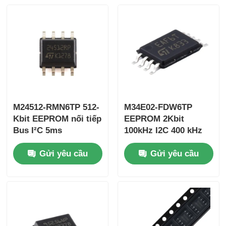
M24512-RMN6TP 512-
M34E02-FDW6TP
Kbit EEPROM nối tiếp
EEPROM 2Kbit
Bus I²C 5ms
100kHz I2C 400 kHz
1.8V~5.5V 1MHz
Bus I2C
Gửi yêu cầu
Gửi yêu cầu