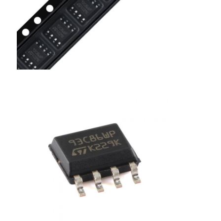
Các mạch tích hợp RF
Linh kiện điện tử
Lập trình PLC
Mô-đun GPS
Mô hình tần số vô tuyến
Mô-đun nguồn
Rơle trạng thái rắn