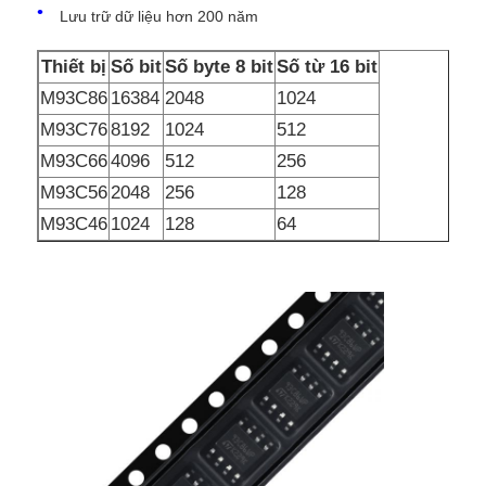
Lưu trữ dữ liệu hơn 200 năm
Chip Eeprom
Thiết bị
Số bit
Số byte 8 bit
Số từ 16 bit
M93C86
16384
2048
1024
Chip PSRAM
M93C76
8192
1024
512
M93C66
4096
512
256
Chip SRAM
M93C56
2048
256
128
M93C46
1024
128
64
KHÔNG nhấp nháy
IC EPROM
UART IC
ADC DAC