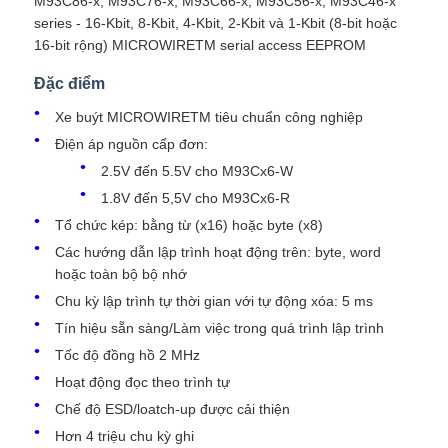
M93C86-x, M93C76-x, M93C66-x, M93C56-x, M93C46-x
series - 16-Kbit, 8-Kbit, 4-Kbit, 2-Kbit và 1-Kbit (8-bit hoặc
16-bit rộng) MICROWIRETM serial access EEPROM
Đơn vị vi điều khiển MCU
Đặc điểm
hệ thống soc trên chip
Xe buýt MICROWIRETM tiêu chuẩn công nghiệp
Điện áp nguồn cấp đơn:
2.5V đến 5.5V cho M93Cx6-W
IC MPU
1.8V đến 5,5V cho M93Cx6-R
Tổ chức kép: bằng từ (x16) hoặc byte (x8)
CPLD PLD
Các hướng dẫn lập trình hoạt động trên: byte, word
hoặc toàn bộ bộ nhớ
Chu kỳ lập trình tự thời gian với tự động xóa: 5 ms
Máy phát hiện nhiệt hồng ngoại
Tín hiệu sẵn sàng/Làm việc trong quá trình lập trình
Tốc độ đồng hồ 2 MHz
Chip vi mạch DSP
Hoạt động đọc theo trình tự
Chế độ ESD/loatch-up được cải thiện
Chip bộ nhớ DRAM
Hơn 4 triệu chu kỳ ghi