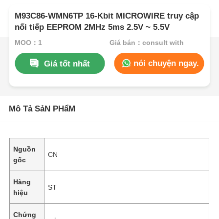
M93C86-WMN6TP 16-Kbit MICROWIRE truy cập
nối tiếp EEPROM 2MHz 5ms 2.5V ~ 5.5V
MOQ：1
Giá bán：consult with
nói chuyện ngay.
Giá tốt nhất
Mô Tả SảN PHẩM
Nguồn
CN
gốc
Hàng
ST
hiệu
Chứng