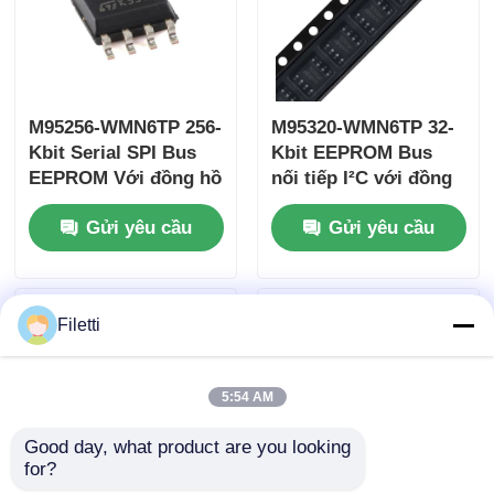
M95256-WMN6TP 256-
M95320-WMN6TP 32-
Kbit Serial SPI Bus
Kbit EEPROM Bus
EEPROM Với đồng hồ
nối tiếp I²C với đồng
tốc độ cao
hồ tốc độ cao
Gửi yêu cầu
Gửi yêu cầu
Filetti
5:54 AM
Good day, what product are you looking 
for?