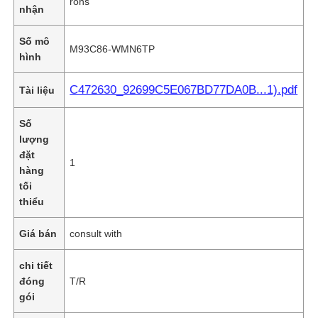
rohs
nhận
Số mô
M93C86-WMN6TP
hình
C472630_92699C5E067BD77DA0B...1).pdf
Tài liệu
Số
lượng
đặt
1
hàng
tối
thiểu
Giá bán
consult with
chi tiết
đóng
T/R
gói