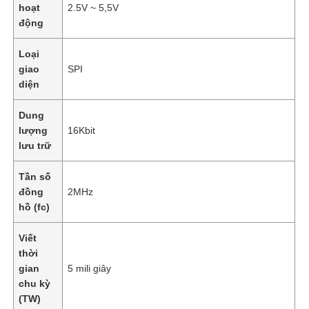
hoạt
2.5V ~ 5,5V
động
Loại
giao
SPI
diện
Dung
lượng
16Kbit
lưu trữ
Tần số
đồng
2MHz
hồ (fc)
Trang chủ
Viết
thời
Các sản phẩm
gian
5 mili giây
chu kỳ
(TW)
Video