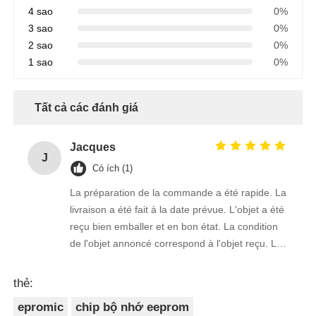
4 sao
0%
3 sao
0%
2 sao
0%
1 sao
0%
Tất cả các đánh giá
Jacques
J
Có ích (1)
La préparation de la commande a été rapide. La
livraison a été fait à la date prévue. L'objet a été
reçu bien emballer et en bon état. La condition
de l'objet annoncé correspond à l'objet reçu. Le
prix était réaliste. Je rachèterais de ce vendeur.
Merci Beaucoup!
thẻ:
epromic
chip bộ nhớ eeprom