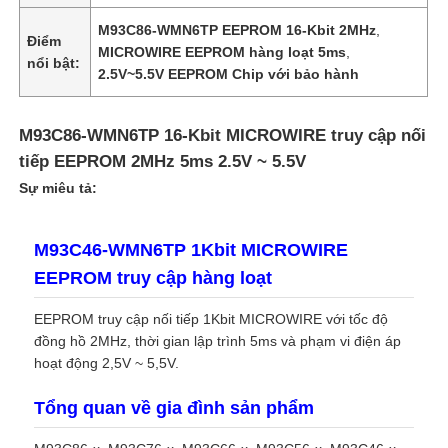
M93C86-WMN6TP EEPROM 16-Kbit 2MHz
,
Điểm
MICROWIRE EEPROM hàng loạt 5ms
,
Về chúng tôi
nổi bật:
2.5V~5.5V EEPROM Chip với bảo hành
Tham quan nhà máy
M93C86-WMN6TP 16-Kbit MICROWIRE truy cập nối
tiếp EEPROM 2MHz 5ms 2.5V ~ 5.5V
Kiểm soát chất lượng
Sự miêu tả:
Liên hệ
M93C46-WMN6TP 1Kbit MICROWIRE
EEPROM truy cập hàng loạt
Tin tức
EEPROM truy cập nối tiếp 1Kbit MICROWIRE với tốc độ
đồng hồ 2MHz, thời gian lập trình 5ms và phạm vi điện áp
hoạt động 2,5V ~ 5,5V.
Các vụ án
Tổng quan về gia đình sản phẩm
FPGA Field Programmable Gate Array