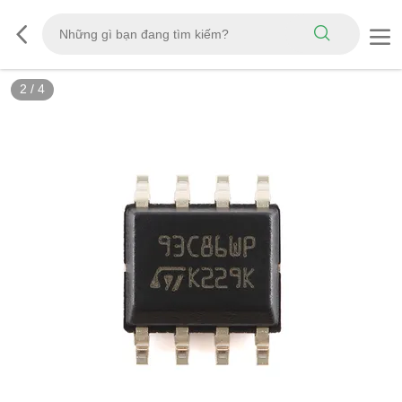
2
/
4