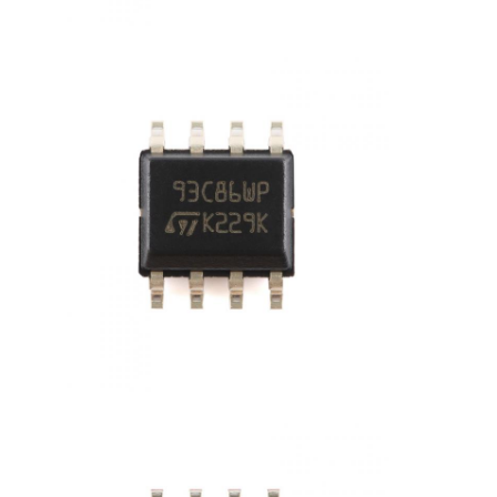
Anten giao tiếp
Đầu nối
Chip quản lý năng lượng