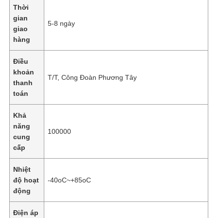
Thời
gian
5-8 ngày
giao
hàng
Điều
khoản
T/T, Công Đoàn Phương Tây
thanh
toán
Khả
năng
100000
cung
cấp
Nhiệt
độ hoạt
-40oC~+85oC
động
Điện áp