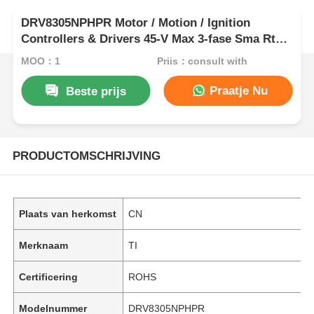
DRV8305NPHPR Motor / Motion / Ignition
Controllers & Drivers 45-V Max 3-fase Sma Rt
Gate Driver
MOQ：1
Prijs：consult with
Praatje Nu
Beste prijs
PRODUCTOMSCHRIJVING
Plaats van herkomst
CN
Merknaam
TI
Certificering
ROHS
Modelnummer
DRV8305NPHPR