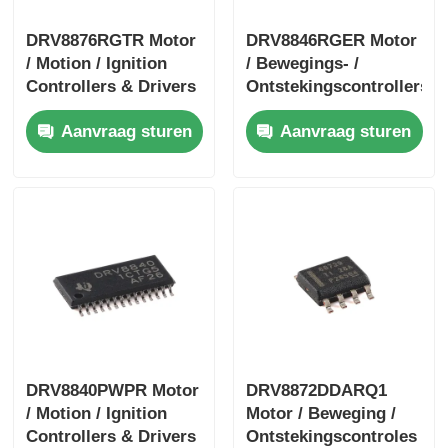
DRV8876RGTR Motor
DRV8846RGER Motor
/ Motion / Ignition
/ Bewegings- /
Controllers & Drivers
Ontstekingscontrollers
40-V 3.5-A H-bridge
& Drivers 1.4A
Aanvraag sturen
Aanvraag sturen
Motor Driver met I
Bipolaire Stpr Mo Tor
Driver
DRV8840PWPR Motor
DRV8872DDARQ1
/ Motion / Ignition
Motor / Beweging /
Controllers & Drivers
Ontstekingscontroles