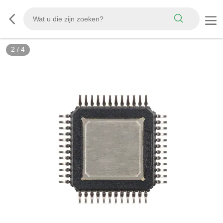
2
/
4