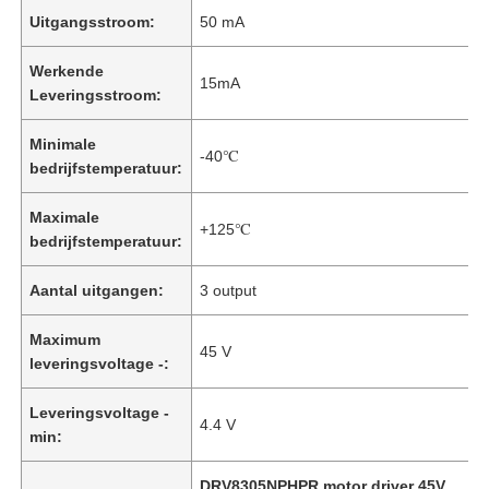
Uitgangsstroom:
50 mA
Werkende
15mA
Leveringsstroom:
Minimale
-40℃
bedrijfstemperatuur:
Maximale
+125℃
bedrijfstemperatuur:
Aantal uitgangen:
3 output
Maximum
45 V
leveringsvoltage -:
Leveringsvoltage -
4.4 V
min:
DRV8305NPHPR motor driver 45V
,