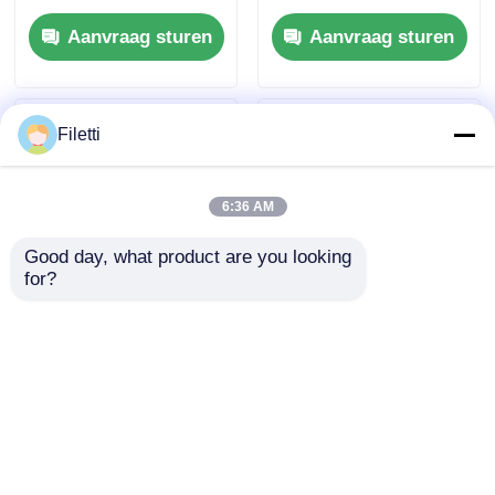
5A Brushed DC Motor
& Drivers 3.6A
Aanvraag sturen
Aanvraag sturen
Driver
Borstel DC Motor
Driver W / Fout
Rapport
Filetti
6:36 AM
Good day, what product are you looking 
for?
TLC59108IPWR 8-bits
L293DD013TR Motor /
Fm+ I2C-Bus
Beweging /
Constant-Current
Ontstekingscontroles
LED Sink Driver
& Drivers 4-kanaals
Aanvraag sturen
Aanvraag sturen
push-pull