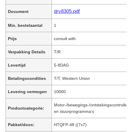
drv8305.pdf
Document
Min. bestelaantal
1
Prijs
consult with
Verpakking Details
T/R
Levertijd
5-8DAG
Betalingscondities
T/T, Western Union
Levering vermogen
10000
Motor-/bewegings-/ontstekingscontrollers
Productcategorie:
en stuurprogramma's
Pakket/doos:
HTQFP-48 ((7x7)