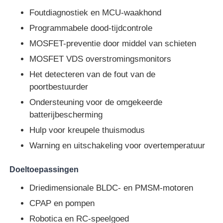
Foutdiagnostiek en MCU-waakhond
MCU-Microcontroller Eenheid
Programmabele dood-tijdcontrole
MOSFET-preventie door middel van schieten
SOC-systeem op chip
MOSFET VDS overstromingsmonitors
Het detecteren van de fout van de
poortbestuurder
MPU IC
Ondersteuning voor de omgekeerde
batterijbescherming
CPLD PLD
Hulp voor kreupele thuismodus
Warning en uitschakeling voor overtemperatuur
Infrarood thermische detector
Doeltoepassingen
De Spaander van DSP IC
Driedimensionale BLDC- en PMSM-motoren
CPAP en pompen
De Spaander van het BORRELgeheugen
Robotica en RC-speelgoed