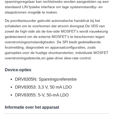
spanningsregelaar kan rechtstreeks worden aangesloten op een
standaard LIN fysieke interface om lage systeemstandby- en
RF-geïntegreerde schakelingen
slaapstromen mogelijk te maken.
De poortbestuurder gebruikt automatische handdruk bij het
schakelen om te voorkomen dat stroom doorgaat.De VDS van
Elektronische componenten
zowel de high-side als de low-side MOSFET's wordt nauwkeurig
gedetecteerd om de externe MOSFET's te beschermen tegen
overstromingsomstandigheden. De SPI biedt gedetailleerde
PLC-programmering
foutmelding, diagnostiek en apparaatconfiguraties, zoals
gainopties voor de huidige shuntversterker, individuele MOSFET
overstromingsdetectie,en gate-drive slew-rate control.
GPS-module
Device-opties
Radiofrequentiemodule
DRV8305N: Spanningsreferentie
DRV83053: 3,3 V, 50 mA LDO
Stroommodule
DRV83055: 5-V, 50-mA LDO
Informatie over het apparaat
Relais in vaste toestand