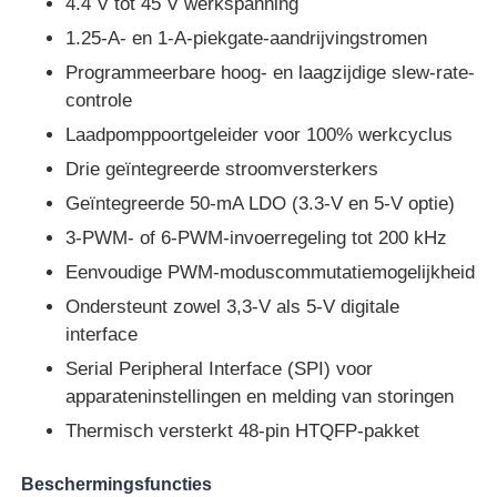
4.4 V tot 45 V werkspanning
1.25-A- en 1-A-piekgate-aandrijvingstromen
Over ons
Programmeerbare hoog- en laagzijdige slew-rate-
controle
Laadpomppoortgeleider voor 100% werkcyclus
Fabriekstocht
Drie geïntegreerde stroomversterkers
Geïntegreerde 50-mA LDO (3.3-V en 5-V optie)
Kwaliteitscontrole
3-PWM- of 6-PWM-invoerregeling tot 200 kHz
Eenvoudige PWM-moduscommutatiemogelijkheid
Neem contact met ons op
Ondersteunt zowel 3,3-V als 5-V digitale
interface
Nieuws
Serial Peripheral Interface (SPI) voor
apparateninstellingen en melding van storingen
Zaken
Thermisch versterkt 48-pin HTQFP-pakket
Beschermingsfuncties
FPGA Field Programmable Gate Array