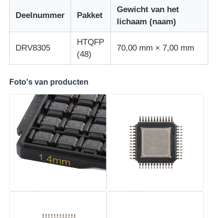
Gewicht van het
Deelnummer
Pakket
Communicatie Antenne
lichaam (naam)
HTQFP
DRV8305
70,00 mm × 7,00 mm
Connector
(48)
Power Management Chip
Foto's van producten