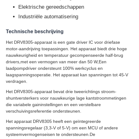
Elektrische gereedschappen
eeprom spaander
Industriële automatisering
Technische beschrijving
PSRAM-chip
Het DRV8305-apparaat is een gate driver IC voor driefase
motor-aandrijving toepassingen. Het apparaat biedt drie hoge
SRAM-chip
nauwkeurigheid en temperatuur gecompenseerde half-brug
drivers,met een vermogen van meer dan 50 W,Een
laadpompdriver ondersteunt 100% werkcyclus en
NOR Flash
laagspanningsoperatie. Het apparaat kan spanningen tot 45-V
verdragen.
Het DRV8305-apparaat bevat drie tweerichtings stroom-
EPROM-IC
shuntversterkers voor nauwkeurige lage kantstroommetingen
die variabele gaininstellingen en een verstelbare
verschuivingsreferentie ondersteunen.
UART IC
Het apparaat DRV8305 heeft een geïntegreerde
spanningsregelaar (3,3-V of 5-V) om een MCU of andere
ADC DAC
systeemvermogenseisen te ondersteunen.De