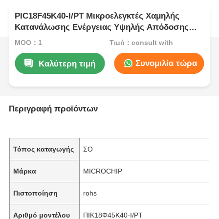
PIC18F45K40-I/PT Μικροελεγκτές Χαμηλής
Κατανάλωσης Ενέργειας Υψηλής Απόδοσης
28/40/44 ακίδων με Τεχνολογία XLP
MOQ：1
Τιμή：consult with
Συνομιλία τώρα
Καλύτερη τιμή
Περιγραφή προϊόντων
Τόπος καταγωγής
ΣΟ
Μάρκα
MICROCHIP
Πιστοποίηση
rohs
Αριθμό μοντέλου
ΠΙΚ18Φ45Κ40-I/PT