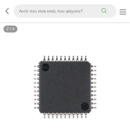
2
/
4