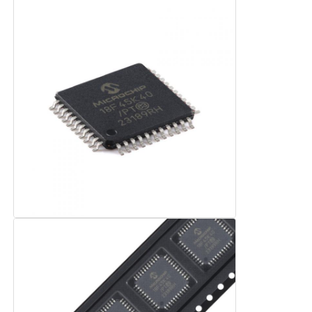
Ενοποιημένα κυκλώματα ραδιοκυμάτων
Ηλεκτρονικά εξαρτήματα
Προγραμματισμός PLC
Μονάδα GPS
Μονάδα ραδιοσυχνοτήτων
Μονάδα ισχύος
Στερεάς κατάστασης ηλεκτρονόμος