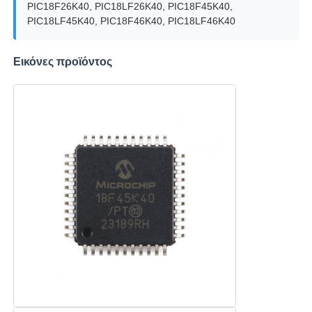
PIC18F26K40, PIC18LF26K40, PIC18F45K40,
PIC18LF45K40, PIC18F46K40, PIC18LF46K40
eeprom τσιπ
Εικόνες προϊόντος
Τσιπ PSRAM
Τσιπ SRAM
Χωρίς φλας
Κύκλωμα διακόπτη EPROM
UART IC
ADC DAC