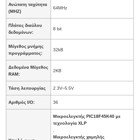
Ανώτατη ταχύτητα
64MHz
(MHZ)
Πλάτος διαύλου
8 bit
δεδομένων:
Μέγεθος μνήμης
32kB
προγράμματος:
Δεδομένα Μέγεθος
2KB
RAM:
Τάση λειτουργίας
2.3V~5.5V
Αριθμός I/O:
36
Μικροελεγκτής PIC18F45K40 με
τεχνολογία XLP
,
Μικροελεγκτής χαμηλής