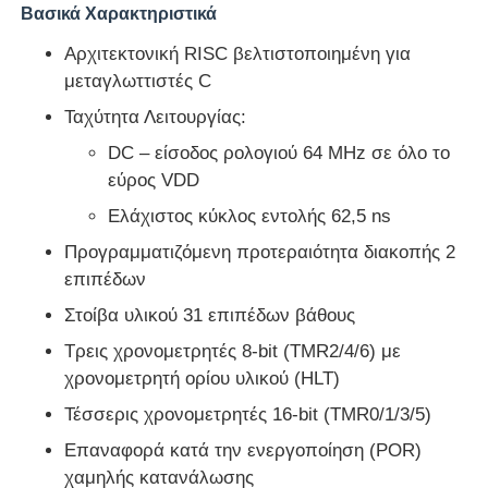
Βασικά Χαρακτηριστικά
Αρχιτεκτονική RISC βελτιστοποιημένη για
Σχετικά με εμάς
μεταγλωττιστές C
Ταχύτητα Λειτουργίας:
Επισκέψεις στο εργοστάσιο
DC – είσοδος ρολογιού 64 MHz σε όλο το
εύρος VDD
Έλεγχος Ποιότητας
Ελάχιστος κύκλος εντολής 62,5 ns
Προγραμματιζόμενη προτεραιότητα διακοπής 2
Επικοινωνήστε μαζί μας
επιπέδων
Στοίβα υλικού 31 επιπέδων βάθους
Ειδήσεις
Τρεις χρονομετρητές 8-bit (TMR2/4/6) με
χρονομετρητή ορίου υλικού (HLT)
Υποθέσεις
Τέσσερις χρονομετρητές 16-bit (TMR0/1/3/5)
Επαναφορά κατά την ενεργοποίηση (POR)
Φύλακας πύλης προγραμματισμού πεδίου FPGA
χαμηλής κατανάλωσης