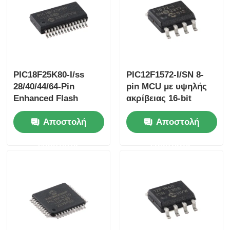
PIC18F25K80-I/ss
PIC12F1572-I/SN 8-
28/40/44/64-Pin
pin MCU με υψηλής
Enhanced Flash
ακρίβειας 16-bit
Microcontrollersμε
PWMs
Αποστολή
Αποστολή
ECAN™ XLP
Technology
ερώτησης
ερώτησης