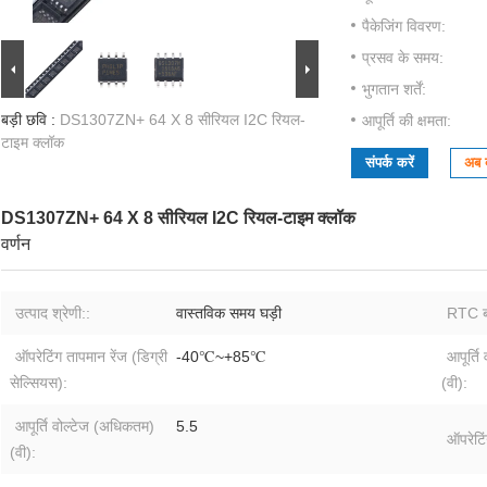
पैकेजिंग विवरण:
प्रसव के समय:
भुगतान शर्तें:
बड़ी छवि :
DS1307ZN+ 64 X 8 सीरियल I2C रियल-
आपूर्ति की क्षमता:
टाइम क्लॉक
संपर्क करें
अब ब
DS1307ZN+ 64 X 8 सीरियल I2C रियल-टाइम क्लॉक
वर्णन
उत्पाद श्रेणी::
वास्तविक समय घड़ी
RTC बस
ऑपरेटिंग तापमान रेंज (डिग्री
-40℃~+85℃
आपूर्ति
सेल्सियस):
(वी):
आपूर्ति वोल्टेज (अधिकतम)
5.5
ऑपरेटि
(वी):