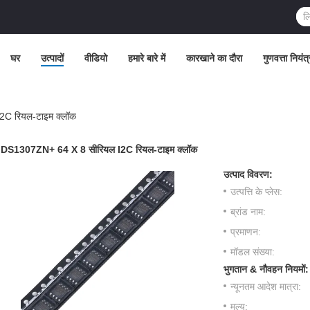
घर
उत्पादों
वीडियो
हमारे बारे में
कारखाने का दौरा
गुणवत्ता नियंत
C रियल-टाइम क्लॉक
DS1307ZN+ 64 X 8 सीरियल I2C रियल-टाइम क्लॉक
उत्पाद विवरण:
उत्पत्ति के प्लेस:
ब्रांड नाम:
प्रमाणन:
मॉडल संख्या:
भुगतान & नौवहन नियमों:
न्यूनतम आदेश मात्रा:
मूल्य: