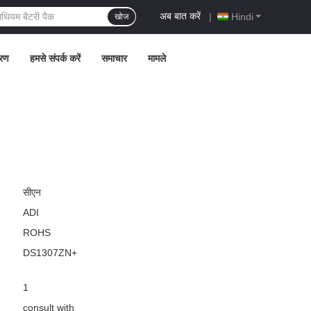
अब बात करें
|
Hindi
खोज
्रण
हमसे संपर्क करें
समाचार
मामले
सीएन
ADI
ROHS
DS1307ZN+
1
consult with