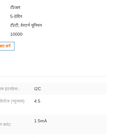
टी/आर
5-8दिन
टी/टी, वेस्टर्न यूनियन
10000
ात करें
 इंटरफ़ेस::
I2C
 वोल्टेज (न्यूनतम)
4.5
1.5mA
ंग करंट: