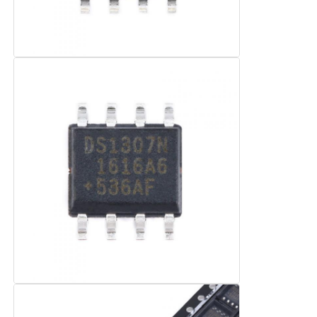
Sirkuit terpadu RF
Komponen elektronik
Pemrograman PLC
Modul GPS
Modul Frekuensi Radio
Modul Daya
Relai keadaan padat