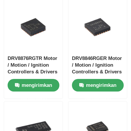
DRV8876RGTR Motor
DRV8846RGER Motor
/ Motion / Ignition
/ Motion / Ignition
Controllers & Drivers
Controllers & Drivers
40-V 3.5-A H-bridge
1.4A Bipolar Stpr Mo
mengirimkan
mengirimkan
Motor Driver Dengan
Tor Driver
I
permintaan
permintaan