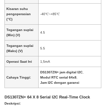
Kisaran suhu
pengoperasian
-40℃~+85℃
(°C)
Tegangan suplai
4.5
(Min) (V)
Tegangan suplai
5.5
(Maks) (V)
Operasi Saat Ini
1,5mA
DS1307ZN+ jam digital I2C
,
Cahaya Tinggi:
Modul RTC serial 64x8
,
Jam I2C dengan garansi
DS1307ZN+ 64 X 8 Serial I2C Real-Time Clock
Deskripsi: