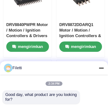
DRV8840PWPR Motor
DRV8872DDARQ1
/ Motion / Ignition
Motor / Motion /
Controllers & Drivers
Ignition Controllers &
5A Pengemudi Motor
Drivers 3.6A Brush
mengirimkan
mengirimkan
DC yang disikat
DC Motor Driver W /
Laporan kesalahan
permintaan
permintaan
Filetti
2:34 PM
Good day, what product are you looking 
for?