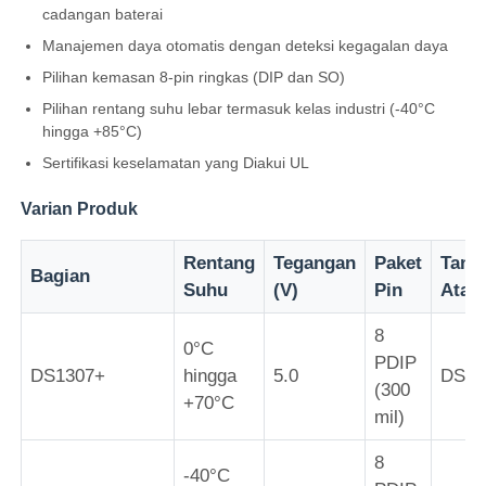
cadangan baterai
Manajemen daya otomatis dengan deteksi kegagalan daya
Tentang Kami
Pilihan kemasan 8-pin ringkas (DIP dan SO)
Pilihan rentang suhu lebar termasuk kelas industri (-40°C
Tur Pabrik
hingga +85°C)
Sertifikasi keselamatan yang Diakui UL
Kontrol Kualitas
Varian Produk
Rentang
Tegangan
Paket
Tand
Hubungi Kami
Bagian
Suhu
(V)
Pin
Atas
8
Berita
0°C
PDIP
DS1307+
hingga
5.0
DS13
(300
+70°C
Kasus
mil)
8
FPGA Field Programmable Gate Array
-40°C