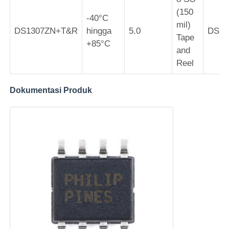
(150
-40°C
mil)
Chip eeprom
DS1307ZN+T&R
hingga
5.0
DS13
Tape
+85°C
and
Chip PSRAM
Reel
Chip SRAM
Dokumentasi Produk
NOR flash
IC EPROM
IC UART
ADC DAC