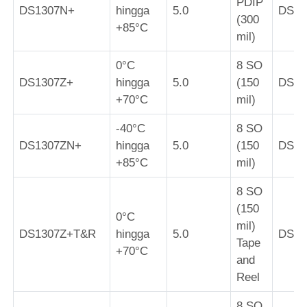
PDIP
DS1307N+
hingga
5.0
DS13
(300
+85°C
Unit Mikrokontroler MCU
mil)
0°C
8 SO
SOC Sistem pada Chip
DS1307Z+
hingga
5.0
(150
DS13
+70°C
mil)
IC MPU
-40°C
8 SO
DS1307ZN+
hingga
5.0
(150
DS13
+85°C
mil)
CPLD PLD
8 SO
(150
Detektor termal inframerah
0°C
mil)
DS1307Z+T&R
hingga
5.0
DS13
Tape
+70°C
Chip IC DSP
and
Reel
Chip Memori DRAM
8 SO