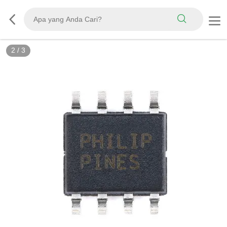
2
/
3