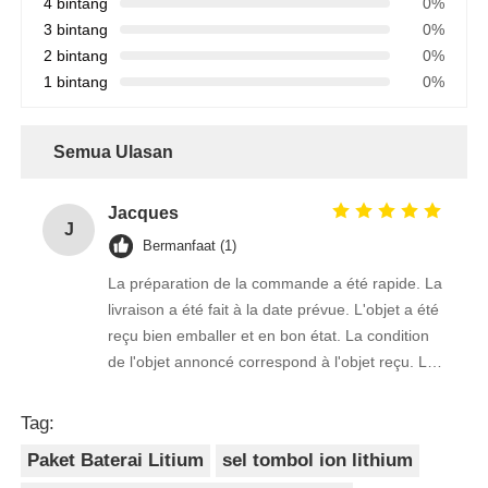
4 bintang
0%
3 bintang
0%
2 bintang
0%
1 bintang
0%
Semua Ulasan
Jacques
J
Bermanfaat (1)
La préparation de la commande a été rapide. La
livraison a été fait à la date prévue. L'objet a été
reçu bien emballer et en bon état. La condition
de l'objet annoncé correspond à l'objet reçu. Le
prix était réaliste. Je rachèterais de ce vendeur.
Merci Beaucoup!
Tag:
Paket Baterai Litium
sel tombol ion lithium