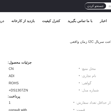
جستجو کردن
اخبار
با ما تماس بگیرید
کنترل کیفیت
بازدید از کارخانه
درب
جزئیات محصول:
محل منبع:
CN
نام تجاری:
ADI
گواهی:
ROHS
شماره مدل:
DS1307ZN+
پرداخت:
ار حداقل تعداد سفارش:
1
قیمت:
consult with