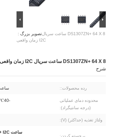
DS1307ZN+ 64 X 8 ساعت سریال
تصویر بزرگ :
I2C زمان واقعی
DS1307ZN+ 64 X 8 ساعت سریال I2C زمان واقعی
شرح
رده محصولات::
ساعت
محدوده دمای عملیاتی
-40℃~+85℃
(درجه سانتیگراد):
ولتاژ تغذیه (حداکثر) (V):
ساعت DS1307ZN+ I2C در زمان واقعی,ماژول RTC سریال 64x8,ساعت I2C با گارانتی
برجسته کردن: