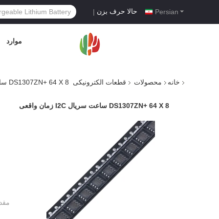
حالا حرف بزن
|
Persian
موارد
خانه
محصولات
قطعات الکترونیکی
DS1307ZN+ 64 X 8 ساعت سریال I2C زمان واقعی
DS1307ZN+ 64 X 8 ساعت سریال I2C زمان واقعی
مقد