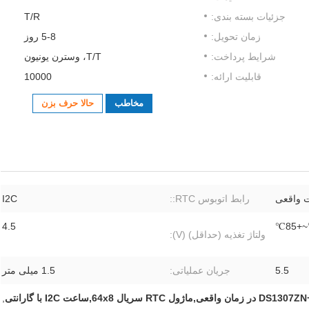
جزئیات بسته بندی:
T/R
زمان تحویل:
5-8 روز
شرایط پرداخت:
T/T، وسترن یونیون
قابلیت ارائه:
10000
مخاطب
حالا حرف بزن
 واقعی
رابط اتوبوس RTC::
I2C
4.5
ولتاژ تغذیه (حداقل) (V):
5.5
جریان عملیاتی:
1.5 میلی متر
,