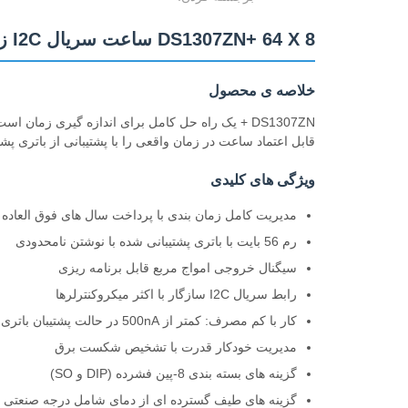
DS1307ZN+ 64 X 8 ساعت سریال I2C زمان واقعی
خلاصه ی محصول
DS1307ZN + یک راه حل کامل برای اندازه گیری زم
قابل اعتماد ساعت در زمان واقعی را با پشتیبانی از باتری پشت
ویژگی های کلیدی
مدیریت کامل زمان بندی با پرداخت سال های فوق العاده معتب
رم 56 بایت با باتری پشتیبانی شده با نوشتن نامحدودی
سیگنال خروجی امواج مربع قابل برنامه ریزی
رابط سریال I2C سازگار با اکثر میکروکنترلرها
کار با کم مصرف: کمتر از 500nA در حالت پشتیبان باتری
مدیریت خودکار قدرت با تشخیص شکست برق
گزینه های بسته بندی 8-پین فشرده (DIP و SO)
گزینه های طیف گسترده ای از دمای شامل درجه صنعتی (-40 °C تا +85 °C