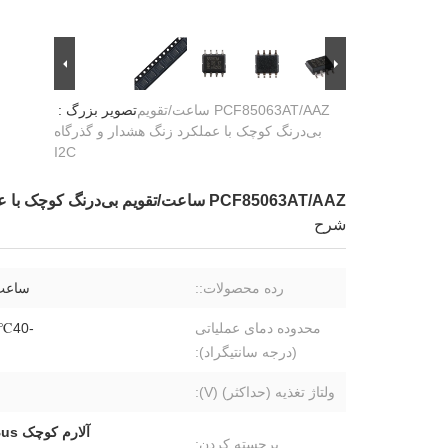
PCF85063AT/AAZ ساعت/تقویم
تصویر بزرگ :
بی‌درنگ کوچک با عملکرد زنگ هشدار و گذرگاه
I2C
PCF85063AT/AAZ ساعت/تقویم بی‌درنگ کوچک با عملکرد زنگ هشدار و گذرگاه I2C
شرح
رده محصولات::
ساعت
محدوده دمای عملیاتی
-40℃~+85℃
(درجه سانتیگراد):
ولتاژ تغذیه (حداکثر) (V):
آلارم کوچک RTC I2C-Bus,ماژول تقویم ساعت زمان واقعی,رابط PCF85063AT RTC I2C
برجسته کردن: