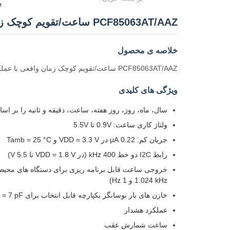
e
PCF85063AT/AAZ ساعت/تقویم کوچک زمان واقعی با عملکرد هشدار و I2C-Bus
خلاصه ی محصول
PCF85063AT/AAZ ساعت/تقویم کوچک زمان واقعی با عملکرد هشدار و I2C-Bus
ویژگی های کلیدی
سال، ماه، روز، روز هفته، ساعت، دقیقه و ثانیه را بر اساس کریستال کوارتز
ولتاژ کاری ساعت: 0.9V تا 5.5V
جریان کم: 0.22 μA در VDD = 3.3 V و Tamb = 25 °C
رابط I2C دو خط 400 kHz (در VDD = 1.8 V تا 5.5 V)
1.024 kHz و 1 Hz)
خازن های بار نوسانگر یکپارچه قابل انتخاب برای CL = 7 pF یا CL = 12.5 pF
عملکرد هشدار
ساعت شمارش عقب