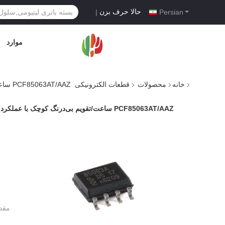
حالا حرف بزن
|
Persian
موارد
خانه
محصولات
قطعات الکترونیکی
PCF85063AT/AAZ ساعت/تقویم بی‌درنگ کوچک با عملکرد زنگ هشدار و گذرگاه I2C
PCF85063AT/AAZ ساعت/تقویم بی‌درنگ کوچک با عملکرد زنگ هشدار و گذرگاه I2C
مقد