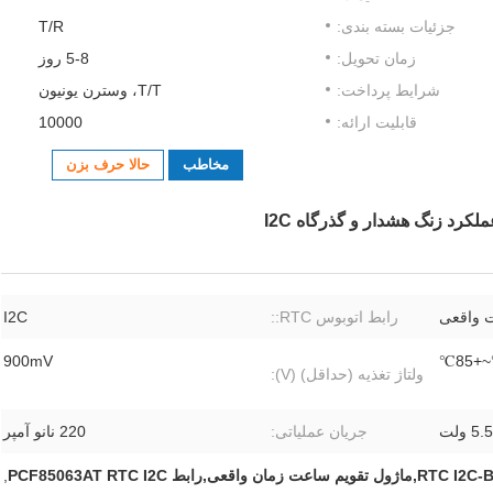
جزئیات بسته بندی:
T/R
زمان تحویل:
5-8 روز
شرایط پرداخت:
T/T، وسترن یونیون
قابلیت ارائه:
10000
مخاطب
حالا حرف بزن
 واقعی
رابط اتوبوس RTC::
I2C
900mV
ولتاژ تغذیه (حداقل) (V):
5.5 ولت
جریان عملیاتی:
220 نانو آمپر
,