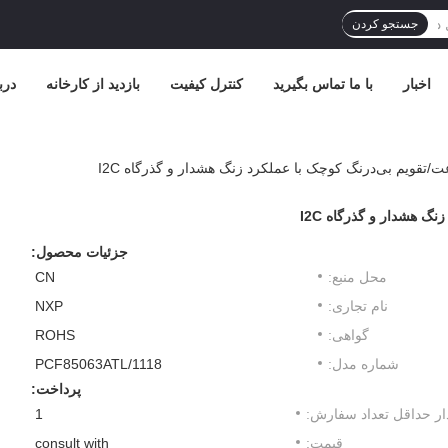
جستجو کردن
اخبار
با ما تماس بگیرید
کنترل کیفیت
بازدید از کارخانه
درب
جزئیات محصول:
محل منبع:
CN
نام تجاری:
NXP
گواهی:
ROHS
شماره مدل:
PCF85063ATL/1118
پرداخت:
ار حداقل تعداد سفارش:
1
قیمت:
consult with