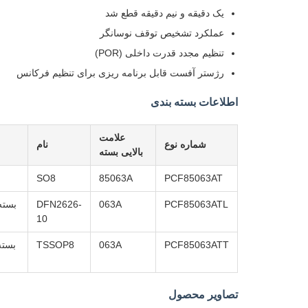
يک دقيقه و نيم دقيقه قطع شد
عملکرد تشخیص توقف نوسانگر
تنظیم مجدد قدرت داخلی (POR)
رژستر آفست قابل برنامه ریزی برای تنظیم فرکانس
اطلاعات بسته بندی
علامت
شماره نوع
نام
بالایی بسته
SO8
85063A
PCF85063AT
DFN2626-
063A
PCF85063ATL
10
PCF85063ATT
063A
TSSOP8
بسته بن
تصاویر محصول