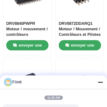
DRV8840PWPR
DRV8872DDARQ1
Moteur / mouvement /
Moteur / Mouvement /
contrôleurs
Contrôleurs et Pilotes
d'allumage et pilotes
d'Allumage 3.6A
envoyer une
envoyer une
5A pilote de moteur
Pilote Moteur CC à
CC brossé
Balais AVEC Rapport
demande
demande
de Défaut
Filetti
11:39 AM