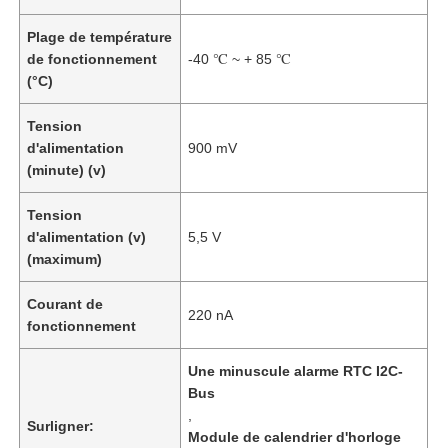
Plage de température
de fonctionnement
-40 ℃ ~ + 85 ℃
(°C)
Tension
d'alimentation
900 mV
(minute) (v)
Tension
d'alimentation (v)
5,5 V
(maximum)
Courant de
220 nA
fonctionnement
Une minuscule alarme RTC I2C-
Bus
,
Surligner:
Module de calendrier d'horloge