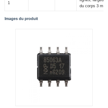
1
du corps 3 mm
Circuits intégrés RF
Images du produit
Composants électroniques
Programmeur PLC
Module GPS
Module de radiofréquence
Module de puissance
Relais à semi-conducteur