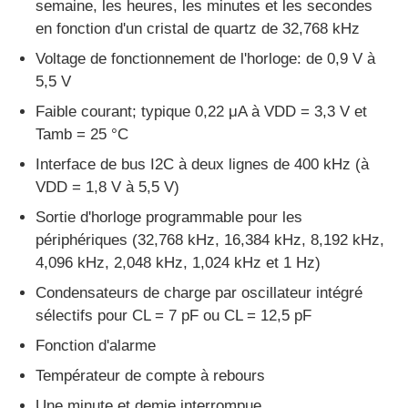
semaine, les heures, les minutes et les secondes
en fonction d'un cristal de quartz de 32,768 kHz
À propos de nous
Voltage de fonctionnement de l'horloge: de 0,9 V à
5,5 V
Visite de l'usine
Faible courant; typique 0,22 μA à VDD = 3,3 V et
Tamb = 25 °C
Interface de bus I2C à deux lignes de 400 kHz (à
Contrôle qualité
VDD = 1,8 V à 5,5 V)
Sortie d'horloge programmable pour les
Contactez-nous
périphériques (32,768 kHz, 16,384 kHz, 8,192 kHz,
4,096 kHz, 2,048 kHz, 1,024 kHz et 1 Hz)
Nouvelles
Condensateurs de charge par oscillateur intégré
sélectifs pour CL = 7 pF ou CL = 12,5 pF
Cas
Fonction d'alarme
Températeur de compte à rebours
Array de porte programmable sur le champ FPGA
Une minute et demie interrompue.