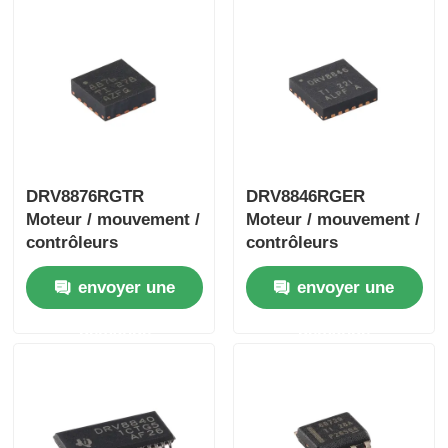
DRV8876RGTR
DRV8846RGER
Moteur / mouvement /
Moteur / mouvement /
contrôleurs
contrôleurs
d'allumage et pilotes
d'allumage et pilotes
envoyer une
envoyer une
40 V 3,5 A H-bridge
1.4A Stpr bipolaire
demande
demande