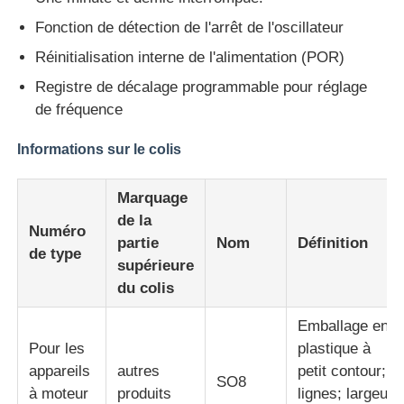
Fonction de détection de l'arrêt de l'oscillateur
Unité de microcontrôleur de MCU
Réinitialisation interne de l'alimentation (POR)
Registre de décalage programmable pour réglage
Système SOC sur puce
de fréquence
Informations sur le colis
IC de l'unité MPU
Marquage
CPLD PLD
de la
Numéro
partie
Nom
Définition
de type
supérieure
Détecteur thermique infrarouge
du colis
Emballage en
Puce de DSP IC
Pour les
plastique à
appareils
autres
petit contour; 8
SO8
Puce de mémoire de DRACHME
à moteur
produits
lignes; largeur