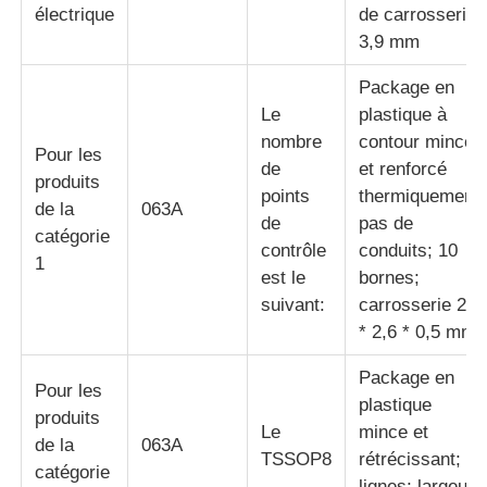
électrique
de carrosserie
3,9 mm
puce d'eeprom
Package en
Le
plastique à
Puce PSRAM
nombre
contour mince
Pour les
de
et renforcé
produits
Puce SRAM
points
thermiquement;
de la
063A
de
pas de
catégorie
contrôle
conduits; 10
Ne pas éclairer
1
est le
bornes;
suivant:
carrosserie 2,6
Circuit intégré EPROM
* 2,6 * 0,5 mm
Package en
Pour les
IC de l'UART
plastique
produits
Le
mince et
de la
063A
TSSOP8
rétrécissant; 8
Le détecteur d'ADC
catégorie
lignes; largeur