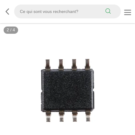
2
/
4