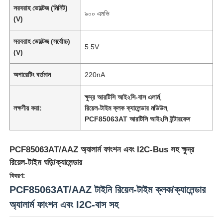
সরবরাহ ভোল্টেজ (মিনিট)
৯০০ এমভি
(V)
সরবরাহ ভোল্টেজ (সর্বোচ্চ)
5.5V
(V)
অপারেটিং বর্তমান
220nA
ক্ষুদ্র আরটিসি আই২সি-বাস এলার্ম
,
লক্ষণীয় করা:
রিয়েল-টাইম ক্লক ক্যালেন্ডার মডিউল
,
PCF85063AT আরটিসি আই২সি ইন্টারফেস
PCF85063AT/AAZ অ্যালার্ম ফাংশন এবং I2C-Bus সহ ক্ষুদ্র
রিয়েল-টাইম ঘড়ি/ক্যালেন্ডার
বিবরণ:
PCF85063AT/AAZ টাইনি রিয়েল-টাইম ক্লক/ক্যালেন্ডার
অ্যালার্ম ফাংশন এবং I2C-বাস সহ