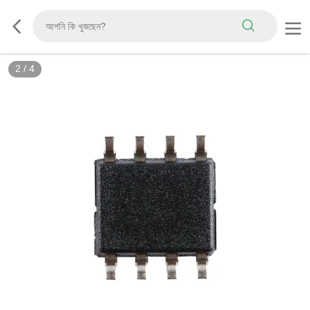
2
/
4