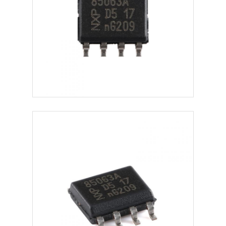
আরএফ ইন্টিগ্রেটেড সার্কিট
বৈদ্যুতিক যন্ত্রপাতি
পিএলসি প্রোগ্রামিং
জিপিএস মডিউল
রেডিও ফ্রিকোয়েন্সি মডিউল
শক্তি পরিমাপের প্রমাণ
সলিড স্টেট রিলে