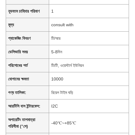
ন্যূনতম চাহিদার পরিমাণ
1
মূল্য
consult with
প্যাকেজিং বিবরণ
টি/আর
ডেলিভারি সময়
5-8দিন
পরিশোধের শর্ত
টি/টি, ওয়েস্টার্ন ইউনিয়ন
যোগানের ক্ষমতা
10000
পণ্য তালিকা:
রিয়েল টাইম ঘড়ি
আরটিসি বাস ইন্টারফেস:
I2C
অপারেটিং তাপমাত্রা
-40℃~+85℃
পরিসীমা (°সে)