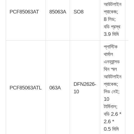
আউটলাইন
PCF85063AT
85063A
SO8
প্যাকেজ;
S
MCU মাইক্রোকন্ট্রোলার ইউনিট
8 লিড;
বডি প্রস্থ
3.9 মিমি
চিপে SOC সিস্টেম
প্লাস্টিক
এমপিইউ আইসি
থার্মাল
এনহ্যান্সড
থিন স্মল
CPLD PLD
আউটলাইন
DFN2626-
প্যাকেজ;
S
PCF85063ATL
063A
10
লিড নেই;
1
ইনফ্রারেড তাপীয় ডিটেক্টর
10
টার্মিনাল;
ডিএসপি আইসি চিপ
বডি 2.6 *
2.6 *
0.5 মিমি
ডিআরএএম মেমরি চিপ