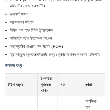
অসিলেটর লোড ক্যাপাসিটর
অ্যালার্ম ফাংশন
আমাদের সম্পর্কে
কাউন্টডাউন টাইমার
কারখানা পরিদর্শন
মিনিট এবং হাফ মিনিট ইন্টারাপ্টেড
অসিলেটর স্টপ ডিটেকশন ফাংশন
গুণমান নিয়ন্ত্রণ
অভ্যন্তরীণ পাওয়ার-অন রিসেট (POR)
ফ্রিকোয়েন্সি অ্যাডজাস্টমেন্টের জন্য প্রোগ্রামযোগ্য অফসেট রেজিস্টার
আমাদের সাথে যোগাযোগ
প্যাকেজ তথ্য
খবর
টপসাইড
টাইপ নম্বর
প্যাকেজ
নাম
বর্ণনা
সং
মার্কিং
মামলা
প্লাস্টিক
স্মল
এফপিজিএ ফিল্ড প্রোগ্রামযোগ্য গেট অ্যারে