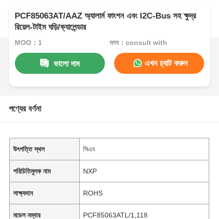
PCF85063AT/AAZ অ্যালার্ম ফাংশন এবং I2C-Bus সহ ক্ষুদ্র
রিয়েল-টাইম ঘড়ি/ক্যালেন্ডার
MOQ：1
মূল্য：consult with
এখন চ্যাট করুন
ভালো দাম
পণ্যের বর্ণনা
উৎপত্তি স্থল
সিএন
পরিচিতিমুলক নাম
NXP
সাক্ষ্যদান
ROHS
মডেল নম্বার
PCF85063ATL/1,118