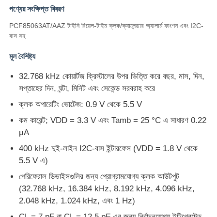
পণ্যের সংক্ষিপ্ত বিবরণ
PCF85063AT/AAZ টাইনি রিয়েল-টাইম ক্লক/ক্যালেন্ডার অ্যালার্ম ফাংশন এবং I2C-
বাস সহ
মূল বৈশিষ্ট্য
32.768 kHz কোয়ার্টজ ক্রিস্টালের উপর ভিত্তি করে বছর, মাস, দিন,
সপ্তাহের দিন, ঘন্টা, মিনিট এবং সেকেন্ড সরবরাহ করে
ক্লক অপারেটিং ভোল্টেজ: 0.9 V থেকে 5.5 V
কম কারেন্ট; VDD = 3.3 V এবং Tamb = 25 °C এ সাধারণ 0.22
μA
400 kHz দুই-লাইন I2C-বাস ইন্টারফেস (VDD = 1.8 V থেকে
বাড়ি
5.5 V এ)
পেরিফেরাল ডিভাইসগুলির জন্য প্রোগ্রামযোগ্য ক্লক আউটপুট
পণ্য
(32.768 kHz, 16.384 kHz, 8.192 kHz, 4.096 kHz,
2.048 kHz, 1.024 kHz, এবং 1 Hz)
ভিডিও
CL = 7 pF বা CL = 12.5 pF এর জন্য নির্বাচনযোগ্য ইন্টিগ্রেটেড