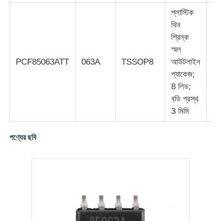
প্লাস্টিক
EEPROM চিপ
থিন
শ্রিন্ক
স্মল
পিএসআরএএম চিপ
S
PCF85063ATT
063A
TSSOP8
আউটলাইন
1
প্যাকেজ;
SRAM চিপ
8 লিড;
বডি প্রস্থ
3 মিমি
বা ফ্ল্যাশ
পণ্যের ছবি
ইপিআরওএম আইসি
UART IC
এডিসি ডিএসি