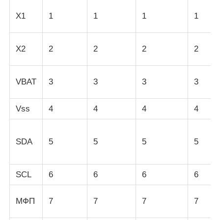
X1
1
1
1
1
обломок eeprom
X2
2
2
2
2
PSRAM Chip
VBAT
3
3
3
3
Чип SRAM
Vss
4
4
4
4
Никакой вспышки
SDA
5
5
5
5
Микросхема EPROM
SCL
6
6
6
6
UART IC
МФП
7
7
7
7
ADC DAC