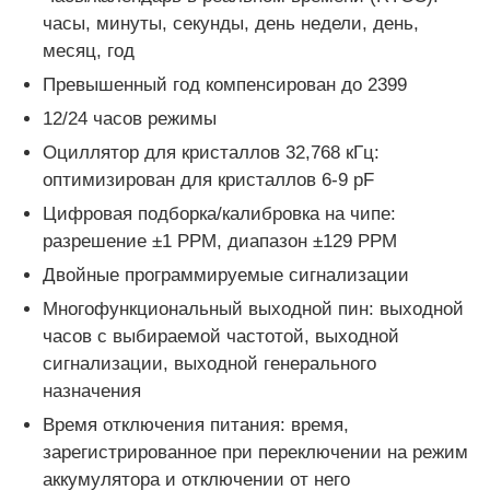
часы, минуты, секунды, день недели, день,
месяц, год
О нас
Превышенный год компенсирован до 2399
12/24 часов режимы
Экскурсия по заводу
Оциллятор для кристаллов 32,768 кГц:
оптимизирован для кристаллов 6-9 pF
Контроль качества
Цифровая подборка/калибровка на чипе:
разрешение ±1 PPM, диапазон ±129 PPM
Свяжитесь с нами
Двойные программируемые сигнализации
Многофункциональный выходной пин: выходной
часов с выбираемой частотой, выходной
Новости
сигнализации, выходной генерального
назначения
Случаи
Время отключения питания: время,
зарегистрированное при переключении на режим
FPGA Field Programmable Gate Array (ФПГА полев
аккумулятора и отключении от него