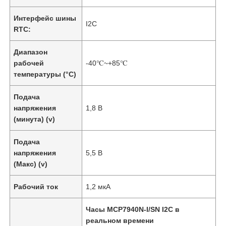
Интерфейс шины
I2C
RTC:
Диапазон
рабочей
-40℃~+85℃
температуры (°C)
Подача
напряжения
1,8 В
(минута) (v)
Подача
напряжения
5,5 В
(Макс) (v)
Рабочий ток
1,2 мкА
Часы MCP7940N-I/SN I2C в
реальном времени