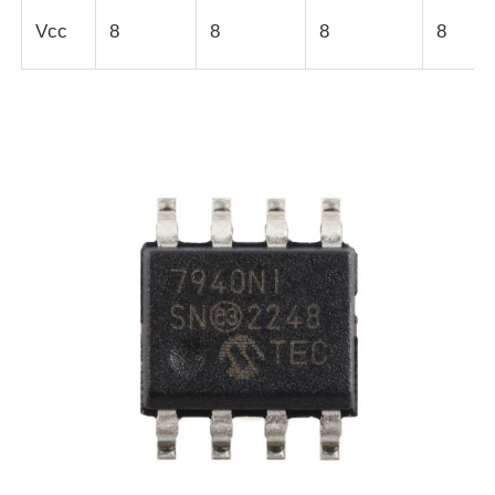
Vcc
8
8
8
8
Радиочастотные интегральные схемы
Электронные компоненты
Программирование ПЛК
Модуль GPS
Радиочастотный модуль
Модуль питания
Полупроводниковое реле