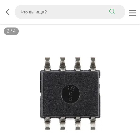
3
/
4