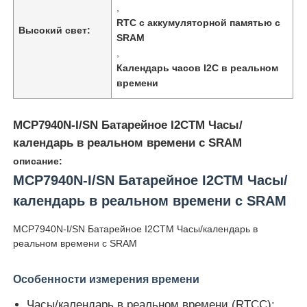
,
RTC с аккумуляторной памятью с
Высокий свет:
SRAM
,
Календарь часов I2C в реальном
времени
MCP7940N-I/SN Батарейное I2CTM Часы/
календарь в реальном времени с SRAM
описание:
MCP7940N-I/SN Батарейное I2CTM Часы/
календарь в реальном времени с SRAM
Домой
MCP7940N-I/SN Батарейное I2CTM Часы/календарь в
реальном времени с SRAM
Продукты
Особенности измерения времени
Видеозаписи
Часы/календарь в реальном времени (RTCC):