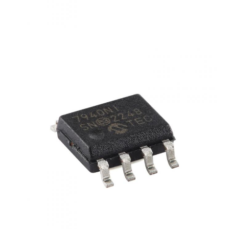
Антенна связи
Разъем
Фил -фишек управления питанием