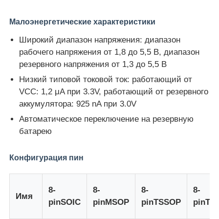
Малоэнергетические характеристики
Блок микроконтроллера MCU
Широкий диапазон напряжения: диапазон
рабочего напряжения от 1,8 до 5,5 В, диапазон
Система SOC на чипе
резервного напряжения от 1,3 до 5,5 В
Низкий типовой токовой ток: работающий от
IC MPU
VCC: 1,2 μA при 3.3V, работающий от резервного
аккумулятора: 925 nA при 3.0V
CPLD PLD
Автоматическое переключение на резервную
батарею
Инфракрасный тепловой детектор
Конфигурация пин
Обломок DSP IC
8-
8-
8-
8-
Имя
pinSOIC
pinMSOP
pinTSSOP
pinTD
Микросхема памяти ДРАХМЫ