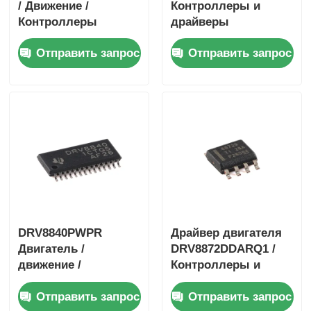
/ Движение /
Контроллеры и
Контроллеры
драйверы
зажигания и
двигателей /
Отправить запрос
Отправить запрос
драйверы 40-V 3.5-A
движения /
H-мостовой Драйвер
зажигания 1,4А
с I
биполярный
шаговый двигатель
DRV8840PWPR
Драйвер двигателя
Двигатель /
DRV8872DDARQ1 /
движение /
Контроллеры и
контроллеры
драйверы
Отправить запрос
Отправить запрос
зажигания и
двигателей / систем