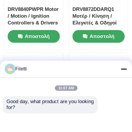
DRV8840PWPR Motor
DRV8872DDARQ1
/ Motion / Ignition
Μοτέρ / Κίνηση /
Controllers & Drivers
Ελεγκτές & Οδηγοί
5A Διοδηγός
Ανάφλεξης 3.6A
Αποστολή
Αποστολή
κινητήρα συνεχούς
Οδηγός Κινητήρα DC
ρεύματος με
με Αναφορά
ερώτησης
ερώτησης
βούρτσισμα
Σφάλματος
Filetti
11:07 AM
Good day, what product are you looking 
for?
TLC59108IPWR
DRV8305NPHPR
Οδηγός LED
Ελεγκτές / Κινητήρες
σταθερού ρεύματος
/ Ανάφλεξης & Οδηγοί