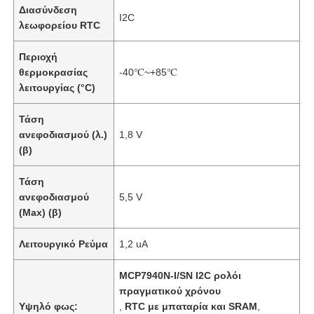
Διασύνδεση
I2C
λεωφορείου RTC
Περιοχή
θερμοκρασίας
-40℃~+85℃
λειτουργίας (°C)
Τάση
ανεφοδιασμού (λ.)
1,8 V
(β)
Τάση
ανεφοδιασμού
5,5 V
(Max) (β)
Λειτουργικό Ρεύμα
1,2 uA
MCP7940N-I/SN I2C ρολόι
πραγματικού χρόνου
Υψηλό φως:
,
RTC με μπαταρία και SRAM
,