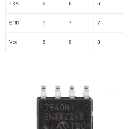
ΣΚΛ
6
6
6
Ενοποιημένα κυκλώματα ραδιοκυμάτων
ΕΠΠ
7
7
7
Ηλεκτρονικά εξαρτήματα
Vcc
8
8
8
Προγραμματισμός PLC
Μονάδα GPS
Μονάδα ραδιοσυχνοτήτων
Μονάδα ισχύος
Στερεάς κατάστασης ηλεκτρονόμος