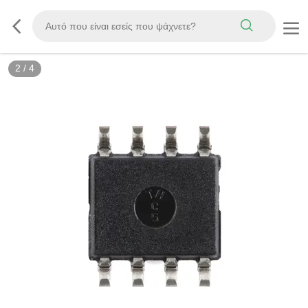
2
/
4