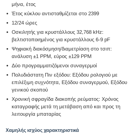
μήνα, έτος
Έτος κύκλου αντισταθμίζεται στο 2399
Σχετικά με εμάς
12/24 ώρες
Οσκιλητής για κρυστάλλους 32,768 kHz:
Επισκέψεις στο εργοστάσιο
βελτιστοποιημένος για κρυστάλλους 6-9 pF
Ψηφιακή διακόσμηση/διαμετρίαση στο τσιπ:
Έλεγχος Ποιότητας
ανάλυση ±1 PPM, εύρος ±129 PPM
Δύο προγραμματιζόμενοι συναγερμοί
Επικοινωνήστε μαζί μας
Πολυδιάστατη Πιν εξόδου: Εξόδου ρολογιού με
επιλέξιμη συχνότητα, Εξόδου συναγερμού, Εξόδου
γενικού σκοπού
Ειδήσεις
Χρονική σφραγίδα διακοπής ρεύματος: Χρόνος
καταγραφής μετά τη μετάβαση από και προς τη
Υποθέσεις
λειτουργία μπαταρίας
Χαμηλής ισχύος χαρακτηριστικά
Φύλακας πύλης προγραμματισμού πεδίου FPGA