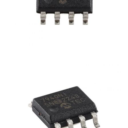
Κεραία επικοινωνίας
Συνδετήρας
Τσιπ διαχείρισης ισχύος