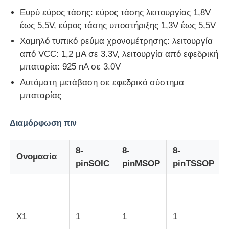
Ευρύ εύρος τάσης: εύρος τάσης λειτουργίας 1,8V
έως 5,5V, εύρος τάσης υποστήριξης 1,3V έως 5,5V
Μονάδα μικροελεγκτών MCU
Χαμηλό τυπικό ρεύμα χρονομέτρησης: λειτουργία
από VCC: 1,2 μA σε 3.3V, λειτουργία από εφεδρική
Σύστημα SOC σε τσιπ
μπαταρία: 925 nA σε 3.0V
Αυτόματη μετάβαση σε εφεδρικό σύστημα
MPU IC
μπαταρίας
Διαμόρφωση πιν
ΚΑΠΚΑΠΚΑ
8-
8-
8-
Ονομασία
Ανιχνευτής θερμότητας υπέρυθρου
pinSOIC
pinMSOP
pinTSSOP
Τσιπ ολοκληρωμένου κυκλώματος DSP
Χ1
1
1
1
Τσιπ μνήμης DRAM