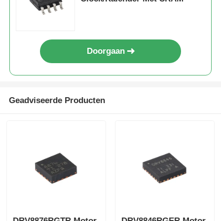
Doorgaan
Geadviseerde Producten
DRV8876RGTR Motor
DRV8846RGER Motor