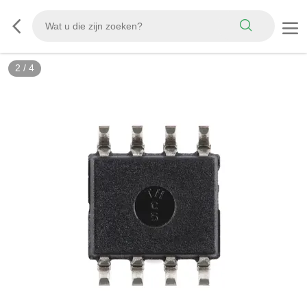
2
/
4