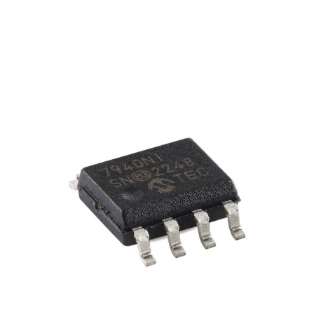
RF-geïntegreerde schakelingen
Elektronische componenten
PLC-programmering
GPS-module
Radiofrequentiemodule
Stroommodule
Relais in vaste toestand