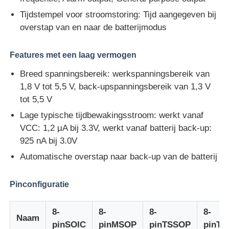
Tijdstempel voor stroomstoring: Tijd aangegeven bij
overstap van en naar de batterijmodus
Over ons
Features met een laag vermogen
Fabriekstocht
Breed spanningsbereik: werkspanningsbereik van
1,8 V tot 5,5 V, back-upspanningsbereik van 1,3 V
Kwaliteitscontrole
tot 5,5 V
Lage typische tijdbewakingsstroom: werkt vanaf
Neem contact met ons op
VCC: 1,2 μA bij 3.3V, werkt vanaf batterij back-up:
925 nA bij 3.0V
Automatische overstap naar back-up van de batterij
Nieuws
Pinconfiguratie
Zaken
8-
8-
8-
8-
Naam
FPGA Field Programmable Gate Array
pinSOIC
pinMSOP
pinTSSOP
pinTD