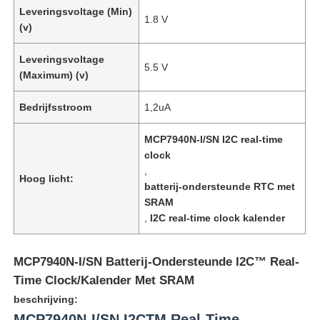
Leveringsvoltage (Min)
1.8 V
(v)
Leveringsvoltage
5.5 V
(Maximum) (v)
Bedrijfsstroom
1,2uA
MCP7940N-I/SN I2C real-time
clock
,
Hoog licht:
batterij-ondersteunde RTC met
SRAM
,
I2C real-time clock kalender
MCP7940N-I/SN Batterij-Ondersteunde I2C™ Real-
Time Clock/Kalender Met SRAM
beschrijving:
MCP7940N-I/SN I2CTM Real-Time