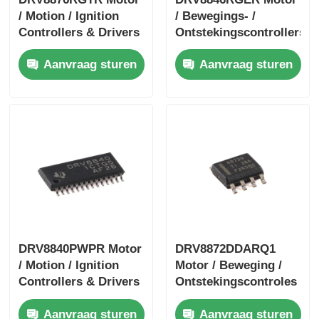
/ Motion / Ignition
/ Bewegings- /
Controllers & Drivers
Ontstekingscontrollers
40-V 3.5-A H-bridge
& Drivers 1.4A
Aanvraag sturen
Aanvraag sturen
Motor Driver met I
Bipolaire Stpr Mo Tor
Driver
DRV8840PWPR Motor
DRV8872DDARQ1
/ Motion / Ignition
Motor / Beweging /
Controllers & Drivers
Ontstekingscontroles
5A Brushed DC Motor
& Drivers 3.6A
Aanvraag sturen
Aanvraag sturen
Driver
Borstel DC Motor