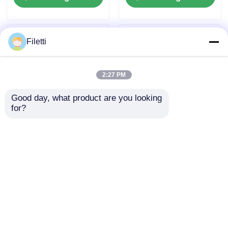
Driver W / Fout
Rapport
Filetti
2:27 PM
Good day, what product are you looking 
for?
TLC59108IPWR 8-bits
DRV8305NPHPR
Fm+ I2C-Bus
Motor / Motion /
Constant-Current
Ignition Controllers &
LED Sink Driver
Drivers 45-V Max 3-
Aanvraag sturen
Aanvraag sturen
fase Sma Rt Gate
Driver
Thuis
Ongeveer ons
Contacteer ons
Desktop Site