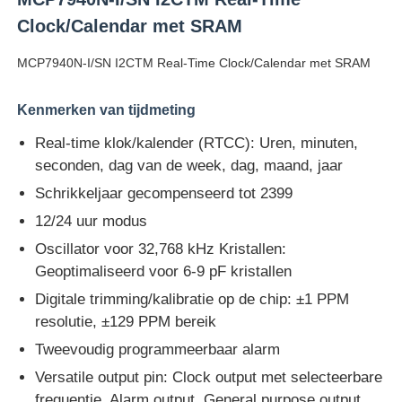
Clock/Calendar met SRAM
MCP7940N-I/SN I2CTM Real-Time Clock/Calendar met SRAM
Kenmerken van tijdmeting
Real-time klok/kalender (RTCC): Uren, minuten,
seconden, dag van de week, dag, maand, jaar
Schrikkeljaar gecompenseerd tot 2399
12/24 uur modus
Oscillator voor 32,768 kHz Kristallen:
Geoptimaliseerd voor 6-9 pF kristallen
Huis
Digitale trimming/kalibratie op de chip: ±1 PPM
resolutie, ±129 PPM bereik
Producten
Tweevoudig programmeerbaar alarm
Versatile output pin: Clock output met selecteerbare
Video's
frequentie, Alarm output, General purpose output