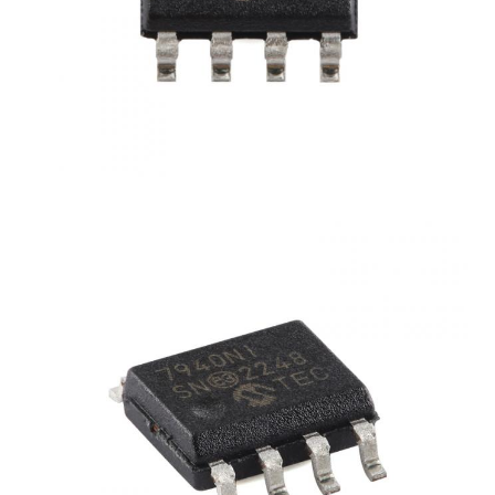
HF-Integrierte Schaltungen
Elektronische Komponenten
PLC-Programmierung
GPS-Module
Hochfrequenzmodul
Leistungsmodul
Halbleiterrelais