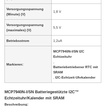
Versorgungsspannung
1,8 V
(Minute) (V)
Versorgungsspannung
5,5 V
(maximales) (V)
Betriebsstrom
1,2uA
MCP7940N-I/SN I2C
Echtzeituhr
,
Markieren:
Batteriebetriebener RTC mit
SRAM
,
I2C-Echtzeit-Uhrkalender
MCP7940N-I/SN Batteriegestützte I2C™
Echtzeituhr/Kalender mit SRAM
Beschreibung: