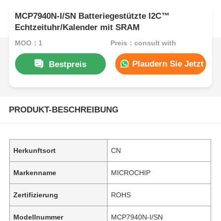
MCP7940N-I/SN Batteriegestützte I2C™
Echtzeituhr/Kalender mit SRAM
MOQ：1
Preis：consult with
Plaudern Sie Jetzt
Bestpreis
PRODUKT-BESCHREIBUNG
Herkunftsort
CN
Markenname
MICROCHIP
Zertifizierung
ROHS
Modellnummer
MCP7940N-I/SN