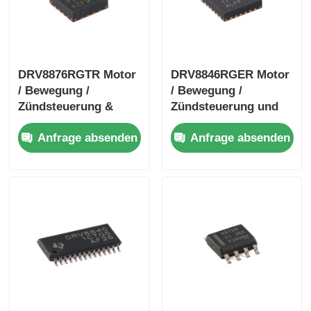
DRV8876RGTR Motor
DRV8846RGER Motor
/ Bewegung /
/ Bewegung /
Zündsteuerung &
Zündsteuerung und
Treiber 40-V 3.5-A H-
Treiber 1.4A Bipolar
Anfrage absenden
Anfrage absenden
Brücke Motor Treiber
Stpr Mo Tor Treiber
mit I