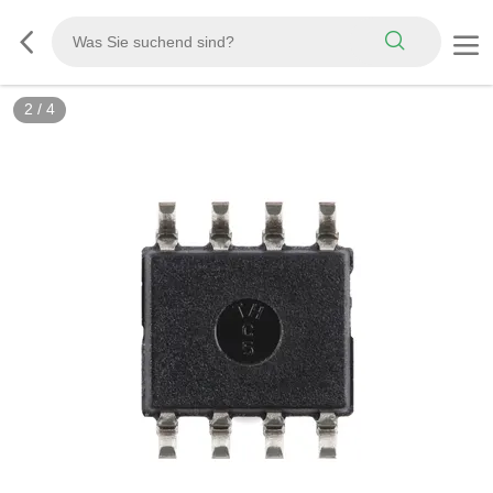
2
/
4