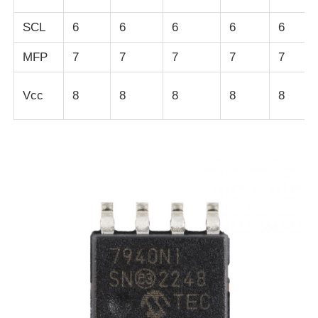
SCL
6
6
6
6
6
eeprom Chip
MFP
7
7
7
7
7
PSRAM-Chip
Vcc
8
8
8
8
8
SRAM-Chip
NICHT Blitz
EPROM IC
UART IC
ADC DAC