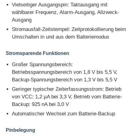
Vielseitiger Ausgangspin: Taktausgang mit
wählbarer Frequenz, Alarm-Ausgang, Allzweck-
Über uns
Ausgang
Stromausfall-Zeitstempel: Zeitprotokollierung beim
Umschalten in und aus dem Batteriemodus
Werksbesichtigung
Stromsparende Funktionen
Qualitätskontrolle
Großer Spannungsbereich:
Betriebsspannungsbereich von 1,8 V bis 5,5 V,
Kontakt mit uns
Backup-Spannungsbereich von 1,3 V bis 5,5 V
Geringer typischer Zeiterfassungsstrom: Betrieb
Nachrichten
von VCC: 1,2 µA bei 3,3 V, Betrieb vom Batterie-
Backup: 925 nA bei 3,0 V
Automatischer Wechsel zum Batterie-Backup
Fälle
Pinbelegung
FPGA-Feldprogrammierbares Torarray