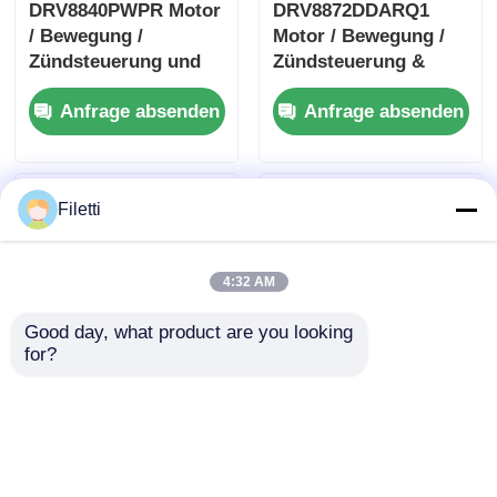
DRV8840PWPR Motor
DRV8872DDARQ1
/ Bewegung /
Motor / Bewegung /
Zündsteuerung und
Zündsteuerung &
Treiber 5A Brushed
Treiber 3.6A Bürste
Anfrage absenden
Anfrage absenden
DC Motor Treiber
Gleichstrommotor
Treiber
W/Fehlerbericht
Filetti
4:32 AM
Good day, what product are you looking 
for?
TLC59108IPWR 8-Bit
DRV8305NPHPR
Fm+ I2C-Bus
Motor / Bewegung /
Konstantstrom-LED-
Zündsteuerungen und
Senkentreiber
-treiber 45-Volt Max