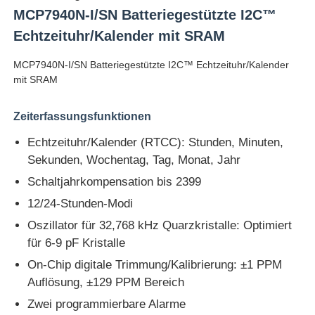
MCP7940N-I/SN Batteriegestützte I2C™
Echtzeituhr/Kalender mit SRAM
MCP7940N-I/SN Batteriegestützte I2C™ Echtzeituhr/Kalender
mit SRAM
Zeiterfassungsfunktionen
Echtzeituhr/Kalender (RTCC): Stunden, Minuten,
Sekunden, Wochentag, Tag, Monat, Jahr
Schaltjahrkompensation bis 2399
12/24-Stunden-Modi
Zu Hause
Oszillator für 32,768 kHz Quarzkristalle: Optimiert
für 6-9 pF Kristalle
On-Chip digitale Trimmung/Kalibrierung: ±1 PPM
Produkte
Auflösung, ±129 PPM Bereich
Zwei programmierbare Alarme
Videos