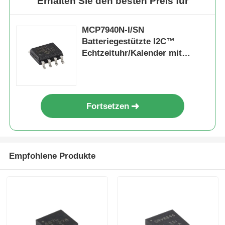
Erhalten Sie den besten Preis für
MCP7940N-I/SN
Batteriegestützte I2C™
Echtzeituhr/Kalender mit
SRAM
Fortsetzen
Empfohlene Produkte