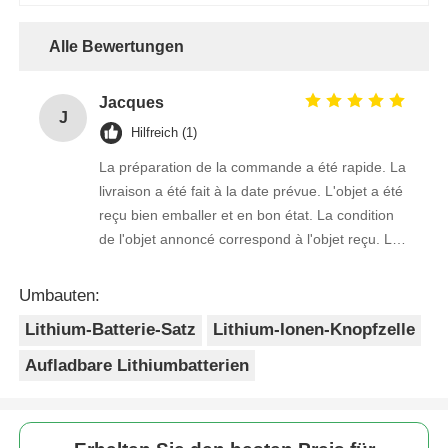
Alle Bewertungen
Jacques
J
Hilfreich (1)
La préparation de la commande a été rapide. La
livraison a été fait à la date prévue. L'objet a été
reçu bien emballer et en bon état. La condition
de l'objet annoncé correspond à l'objet reçu. Le
prix était réaliste. Je rachèterais de ce vendeur.
Merci Beaucoup!
Umbauten:
Lithium-Batterie-Satz
Lithium-Ionen-Knopfzelle
Aufladbare Lithiumbatterien