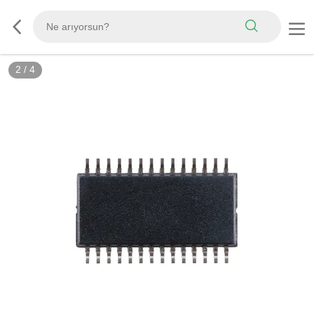
2
/
4