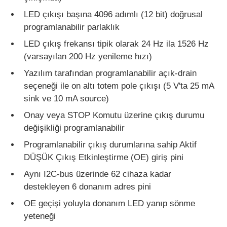
LED çıkışı başına 4096 adımlı (12 bit) doğrusal
programlanabilir parlaklık
Bizim Hakkımızda
LED çıkış frekansı tipik olarak 24 Hz ila 1526 Hz
(varsayılan 200 Hz yenileme hızı)
Fabrika turu
Yazılım tarafından programlanabilir açık-drain
seçeneği ile on altı totem pole çıkışı (5 V'ta 25 mA
Kalite Kontrol
sink ve 10 mA source)
Onay veya STOP Komutu üzerine çıkış durumu
Bize Ulaşın
değişikliği programlanabilir
Programlanabilir çıkış durumlarına sahip Aktif
DÜŞÜK Çıkış Etkinleştirme (OE) giriş pini
Haberler
Aynı I2C-bus üzerinde 62 cihaza kadar
destekleyen 6 donanım adres pini
Davalar
OE geçişi yoluyla donanım LED yanıp sönme
yeteneği
FPGA Alan Programlanabilir Geçit Dizisi