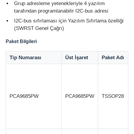
Grup adresleme yetenekleriyle 4 yazılım
tarafından programlanabilir I2C-bus adresi
MCU Mikrodenetleyici Birimi
I2C-bus sıfırlaması için Yazılım Sıfırlama özelliği
(SWRST Genel Çağrı)
SOC (Sistem Üzerinde Çip)
Paket Bilgileri
MPU IC
Tip Numarası
Üst İşaret
Paket Adı
CPLD PLD
Kızılötesi ısı dedektörü
PCA9685PW
PCA9685PW
TSSOP28
DSP IC Çipi
g
DRAM Bellek Çipleri