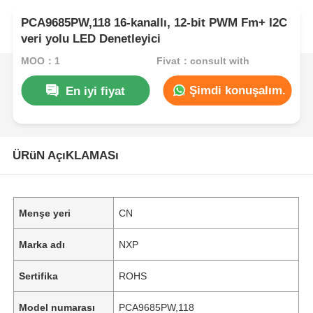
PCA9685PW,118 16-kanallı, 12-bit PWM Fm+ I2C
veri yolu LED Denetleyici
MOQ：1
Fiyat：consult with
Şimdi konuşalım.
En iyi fiyat
ÜRüN AçıKLAMASı
Menşe yeri
CN
Marka adı
NXP
Sertifika
ROHS
Model numarası
PCA9685PW,118