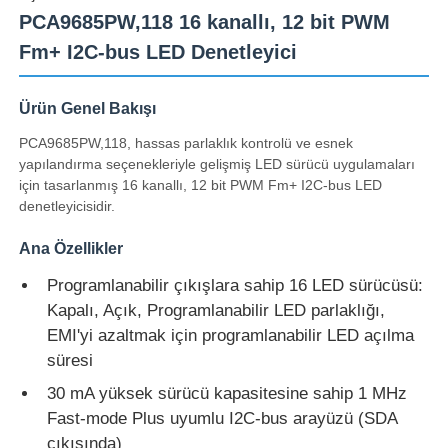
PCA9685PW,118 16 kanallı, 12 bit PWM
Fm+ I2C-bus LED Denetleyici
Ürün Genel Bakışı
PCA9685PW,118, hassas parlaklık kontrolü ve esnek
yapılandırma seçenekleriyle gelişmiş LED sürücü uygulamaları
için tasarlanmış 16 kanallı, 12 bit PWM Fm+ I2C-bus LED
denetleyicisidir.
Ana Özellikler
Programlanabilir çıkışlara sahip 16 LED sürücüsü:
Kapalı, Açık, Programlanabilir LED parlaklığı,
Evde
EMI'yi azaltmak için programlanabilir LED açılma
süresi
Ürünler
30 mA yüksek sürücü kapasitesine sahip 1 MHz
Fast-mode Plus uyumlu I2C-bus arayüzü (SDA
Videolar
çıkışında)