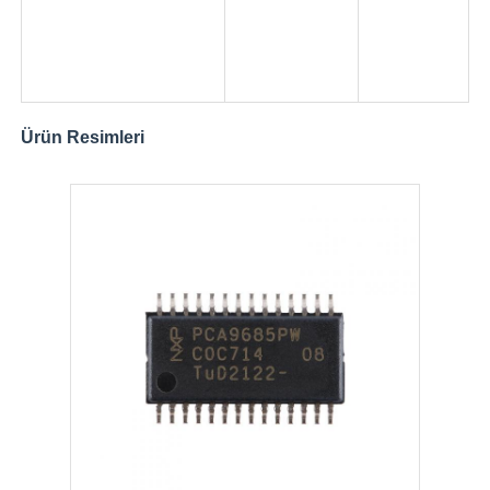
RF entegre devreler
Elektronik parçalar
Ürün Resimleri
PLC Programlama
GPS Modülü
Radyo Frekans Modülü
Güç modülü
Katı hal rölesi