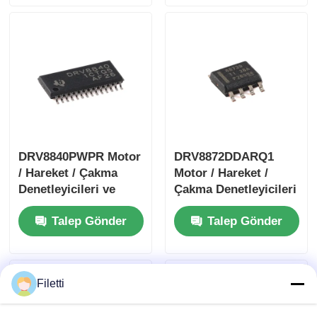
DRV8840PWPR Motor
DRV8872DDARQ1
/ Hareket / Çakma
Motor / Hareket /
Denetleyicileri ve
Çakma Denetleyicileri
Sürücüleri 5A fırçalı
ve Sürücüleri 3.6A
Talep Gönder
Talep Gönder
DC Motor Sürücüsü
Fırça DC Motor
Sürücüsü W / Hata
Raporu
Filetti