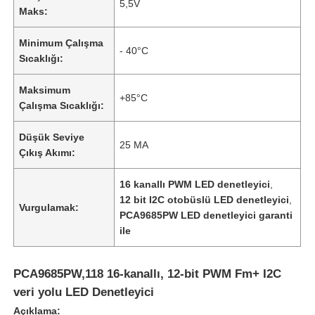
5,5V
Maks:
Minimum Çalışma
- 40°C
Sıcaklığı:
Maksimum
+85°C
Çalışma Sıcaklığı:
Düşük Seviye
25 MA
Çıkış Akımı:
16 kanallı PWM LED denetleyici
,
12 bit I2C otobüslü LED denetleyici
,
Vurgulamak:
PCA9685PW LED denetleyici garanti
ile
PCA9685PW,118 16-kanallı, 12-bit PWM Fm+ I2C
veri yolu LED Denetleyici
Açıklama: