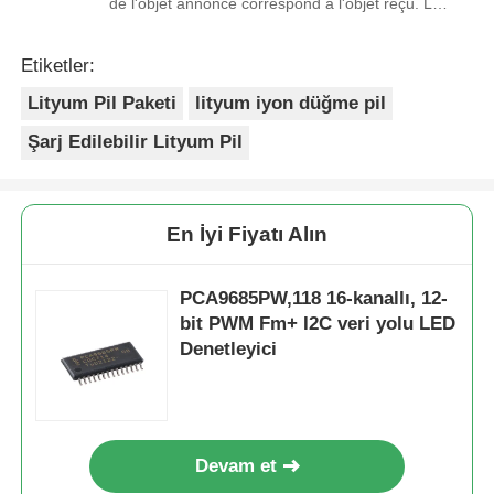
de l'objet annoncé correspond à l'objet reçu. Le
prix était réaliste. Je rachèterais de ce vendeur.
Merci Beaucoup!
Etiketler:
Lityum Pil Paketi
lityum iyon düğme pil
Şarj Edilebilir Lityum Pil
En İyi Fiyatı Alın
PCA9685PW,118 16-kanallı, 12-
bit PWM Fm+ I2C veri yolu LED
Denetleyici
Devam et