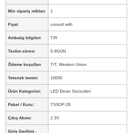
Min sipariş miktarı
1
Fiyat
consult with
Ambalaj bilgileri
T/R
Teslim süresi
5-8GÜN
Ödeme koşulları
T/T, Western Union
Yetenek temini
10000
Ürün Kategorisi:
LED Ekran Sürücüleri
Paket / Kutu:
TSSOP-28
Çıkış Akımı:
2.3V
Giriş Gerilimi -