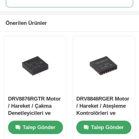
Önerilen Ürünler
DRV8876RGTR Motor
DRV8846RGER Motor
/ Hareket / Çakma
/ Hareket / Ateşleme
Denetleyicileri ve
Kontrolörleri ve
Sürücüleri 40-V 3.5-A
Sürücüleri 1.4A
Talep Gönder
Talep Gönder
H-köprü Motor
Bipolar Step Motor
Sürücüsü I ile
Sürücüsü