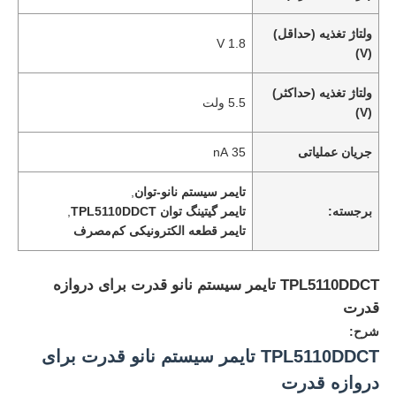
ولتاژ تغذیه (حداقل)
1.8 V
(V)
ولتاژ تغذیه (حداکثر)
5.5 ولت
(V)
جریان عملیاتی
35 nA
تایمر سیستم نانو-توان
,
برجسته:
تایمر گیتینگ توان TPL5110DDCT
,
تایمر قطعه الکترونیکی کم‌مصرف
TPL5110DDCT تایمر سیستم نانو قدرت برای دروازه
قدرت
شرح:
TPL5110DDCT تایمر سیستم نانو قدرت برای
دروازه قدرت