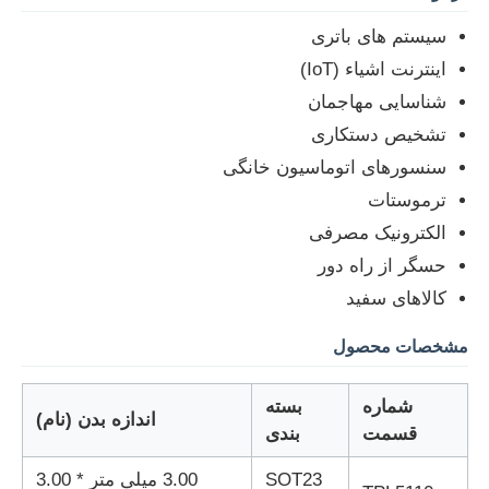
سیستم های باتری
درباره ما
اینترنت اشیاء (IoT)
شناسایی مهاجمان
بازدید از کارخانه
تشخیص دستکاری
سنسورهای اتوماسیون خانگی
ترموستات
کنترل کیفیت
الکترونیک مصرفی
حسگر از راه دور
با ما تماس بگیرید
کالاهای سفید
اخبار
مشخصات محصول
شماره
بسته
موارد
اندازه بدن (نام)
قسمت
بندی
آرایه دروازه قابل برنامه ریزی FPGA
SOT23
3.00 میلی متر * 3.00