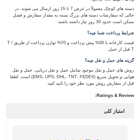
دسته های کوچک معمولاً در عرض 7 تا 15 روز ارسال می شوند، در
آنتن ارتباطی
حالی که سفارشات دسته های بزرگ بسته به مقدار سفارش و فصل
ممکن است حدود 30 روز نیاز داشته باشند.
رابط
شرایط پرداخت شما چيه؟
قیمت کارخانه با 30% پیش پرداخت و 70% توازن پرداخت از طریق T /
T قبل از حمل.
تراشه مدیریت برق
گزینه های حمل و نقل چیه؟
روش های حمل و نقل موجود شامل حمل و نقل دریایی، حمل و نقل
هوایی و تحویل سریع (EMS، UPS، DHL، TNT، FEDEX) است. لطفا
قبل از سفارش روش مورد نظر خود را تایید کنید.
Ratings & Review:
امتیاز کلی