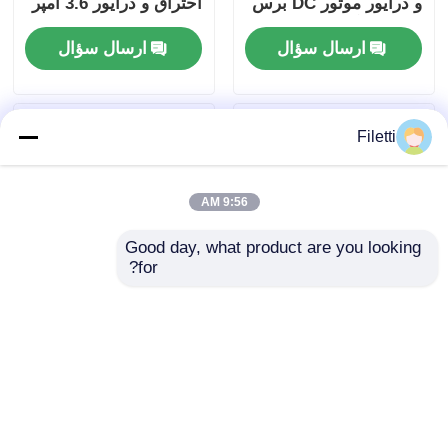
و درایور موتور DC برس
احتراق و درایور 3.6 آمپر
خورده 5 آمپر
درایور موتور DC برس
ارسال سؤال
ارسال سؤال
دار با گزارش خطا
Filetti
9:56 AM
Good day, what product are you looking 
for?
درایور LED با جریان
DRV8305NPHPR کنترلر
ثابت 8 بیتی Fm+ باس
/ درایور موتور / حرکت /
I2C TLC59108IPWR
احتراق 45 ولت حداکثر
درایور گیت 3 فاز Sma
ارسال سؤال
ارسال سؤال
Rt