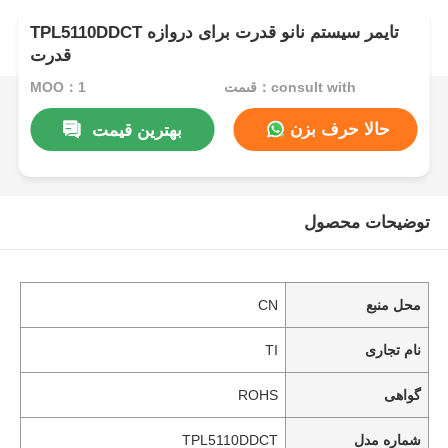
TPL5110DDCT تایمر سیستم نانو قدرت برای دروازه
قدرت
قیمت：consult with
MOQ：1
حالا حرف بزن
بهترین قیمت
توضیحات محصول
محل منبع
CN
نام تجاری
TI
گواهی
ROHS
شماره مدل
TPL5110DDCT