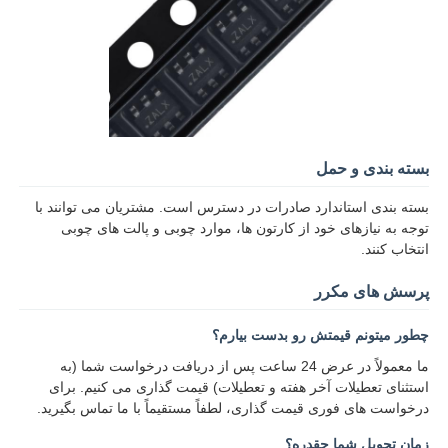
مدارهای یکپارچه RF
قطعات الکترونیکی
بسته بندی و حمل
برنامه نویسی PLC
بسته بندی استاندارد صادرات در دسترس است. مشتریان می توانند با
توجه به نیازهای خود از کارتون ها، موارد چوبی و پالت های چوبی
ماژول GPS
انتخاب کنند.
پرسش های مکرر
ماژول فرکانس رادیویی
چطور ميتونم قيمتش رو بدست بيارم؟
ماژول برق
ما معمولاً در عرض 24 ساعت پس از دریافت درخواست شما (به
استثنای تعطیلات آخر هفته و تعطیلات) قیمت گذاری می کنیم. برای
درخواست های فوری قیمت گذاری، لطفاً مستقیماً با ما تماس بگیرید.
رله حالت جامد
زمان تحویل شما چقدره؟