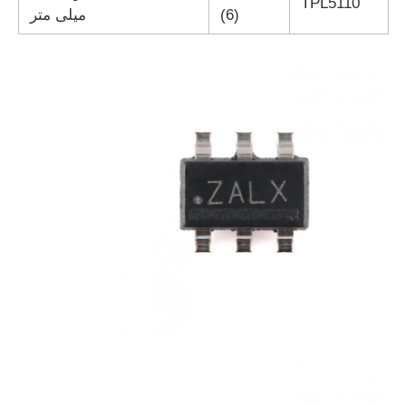
TPL5110
(6)
میلی متر
واحد میکروکنترلر MCU
سیستم روی تراشه (SOC)
IC MPU
آرایه دروازه منطقی قابل برنامه ریزی
دتکتور حرارتی مادون قرمز
تراشه آی سی DSP
تراشه حافظه DRAM