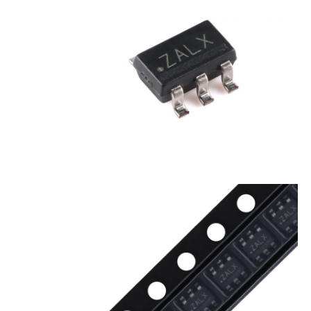
تراشه EEPROM
تراشه PSRAM
تراشه SRAM
فلاش NOR
آی سی ایپرام
آی‌سی UART
ADC DAC