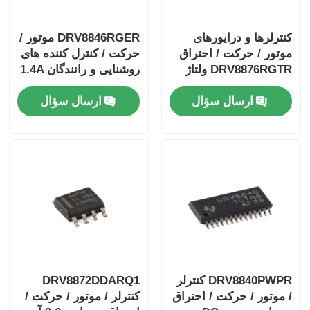
کنترلرها و درایورهای
DRV8846RGER موتور /
موتور / حرکت / احتراق
حرکت / کنترل کننده های
DRV8876RGTR ولتاژ
روشنایی و رانندگان 1.4A
40 ولت 3.5 آمپر درایور
Bipolar Stpr Mo Tor
ارسال سؤال
ارسال سؤال
موتور H-bridge با I
Driver
DRV8840PWPR کنترلر
DRV8872DDARQ1
/ موتور / حرکت / احتراق
کنترلر / موتور / حرکت /