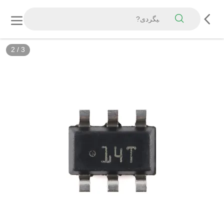
2
/
3