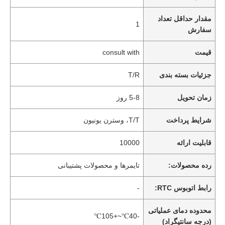
مقدار حداقل تعداد
1
سفارش
قیمت
consult with
جزئیات بسته بندی
T/R
زمان تحویل
5-8 روز
شرایط پرداخت
T/T، وسترن یونیون
قابلیت ارائه
10000
رده محصولات:
تایمرها و محصولات پشتیبانی
رابط اتوبوس RTC:
-
محدوده دمای عملیاتی
-40℃~+105℃
(درجه سانتیگراد)