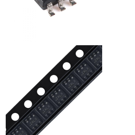
Circuitos integrados de RF
Componentes eletrônicos
Programação PLC
Módulo GPS
Módulo de Radiofrequência
Módulo de alimentação
Relé de circuito integrado