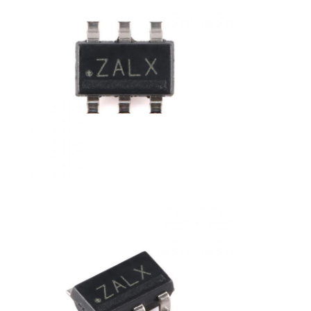
microplaqueta do eeprom
Chip PSRAM
Chip SRAM
NÃO Flash
CI EPROM
CI UART
ADC DAC