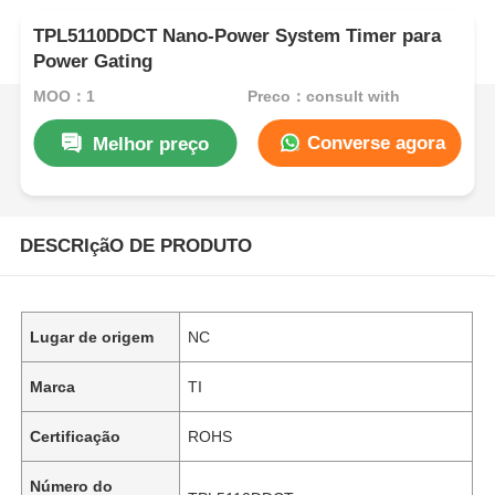
TPL5110DDCT Nano-Power System Timer para
Power Gating
MOQ：1
Preço：consult with
Converse agora
Melhor preço
DESCRIçãO DE PRODUTO
Lugar de origem
NC
Marca
TI
Certificação
ROHS
Número do