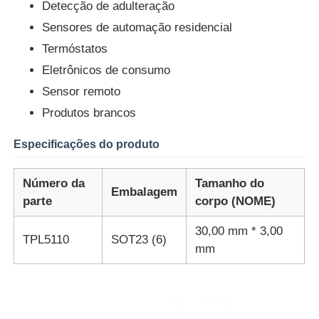
Detecção de adulteração
Sensores de automação residencial
Unidade do microcontrolador de MCU
Termóstatos
Eletrônicos de consumo
Sistema SOC em chip
Sensor remoto
Produtos brancos
CI MPU
Especificações do produto
CPLD PLD
Número da
Tamanho do
Embalagem
parte
corpo (NOME)
Detector térmico infravermelho
30,00 mm * 3,00
TPL5110
SOT23 (6)
mm
Microplaqueta de DSP IC
Chip de memória da GOLE