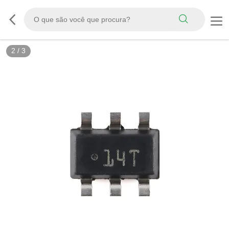
2
/
3