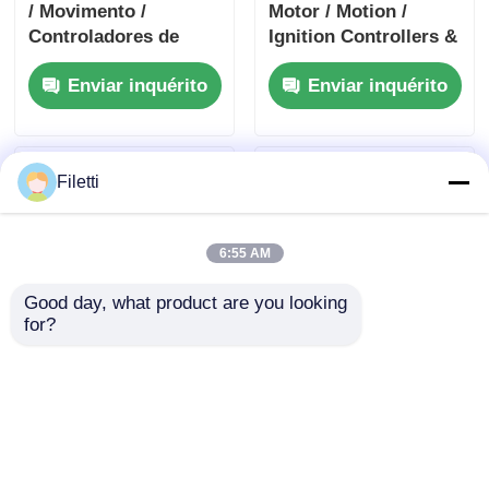
/ Movimento /
Motor / Motion /
Controladores de
Ignition Controllers &
ignição e condutores
Drivers 3.6A Brush
Enviar inquérito
Enviar inquérito
5A Condutor de
DC Motor Drver
motor DC escovado
W/Fault Report
Filetti
6:55 AM
Good day, what product are you looking 
for?
TLC59108IPWR 8 bits
DRV8305NPHPR
Fm+ I2C-Bus LED de
Motor / Movimento /
corrente constante
Controladores e
condutores de
Enviar inquérito
Enviar inquérito
ignição 45-V Max 3