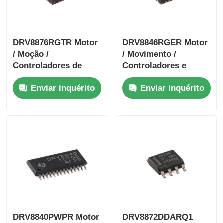
DRV8876RGTR Motor
DRV8846RGER Motor
/ Moção /
/ Movimento /
Controladores de
Controladores e
ignição e condutores
condutores de
Enviar inquérito
Enviar inquérito
40 V 3.5-A H-bridge
ignição 1.4A Bipolar
Motor Driver com I
Stpr
DRV8840PWPR Motor
DRV8872DDARQ1