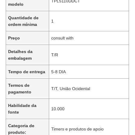
TPL5110DDCT
modelo
Quantidade de
1
ordem mínima
Preço
consult with
Detalhes da
T/R
embalagem
Tempo de entrega
5-8 DIA
Termos de
T/T, União Ocidental
pagamento
Habilidade da
10.000
fonte
Categoria de
Timers e produtos de apoio
produto: