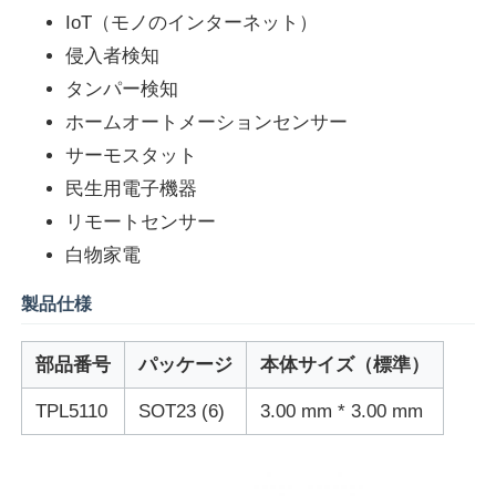
IoT（モノのインターネット）
侵入者検知
私たちについて
タンパー検知
ホームオートメーションセンサー
工場見学
サーモスタット
民生用電子機器
品質管理
リモートセンサー
白物家電
お問い合わせ
製品仕様
ニュース
部品番号
パッケージ
本体サイズ（標準）
TPL5110
SOT23 (6)
3.00 mm * 3.00 mm
事例
FPGA フィールド プログラム可能なゲート 配列