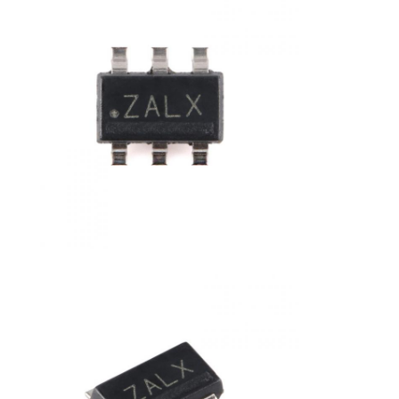
MCUのマイクロ制御回路単位
チップ上のSOCシステム
MPU IC
CPLD PLD
赤外線熱検出器
DSP ICの破片
ドラムのメモリー チップ