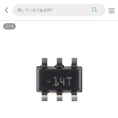
2
/
3