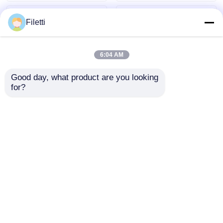
トレポート付き）
Filetti
6:04 AM
Good day, what product are you looking 
for?
TLC59108IPWR 8ビッ
DRV8305NPHPR モー
ト Fm+ I2Cバス定電流
ター / モーション / イ
LEDシンクドライバ
グニッションコントロ
ーラとドライバ 45V マ
お問い合わせを送信
お問い合わせを送信
ックス 3相 Sma Rtゲ
ートドライバ
ホーム
企業情報
お問い合わせ
Desktop Site
地図
プライバシーポリシー規約