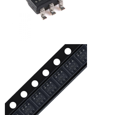
eepromの破片
PSRAMチップ
SRAMチップ
NORフラッシュ
EPROM IC
UART IC
ADC DAC