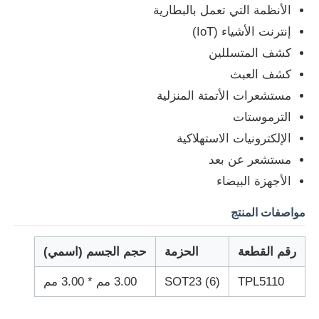
الأنظمة التي تعمل بالبطارية
إنترنت الأشياء (IoT)
حولنا
كشف المتسللين
كشف العبث
جولة في المصنع
مستشعرات الأتمتة المنزلية
الترموستات
مراقبة الجودة
الإلكترونيات الاستهلاكية
مستشعر عن بعد
اتصل بنا
الأجهزة البيضاء
مواصفات المنتج
أخبار
رقم القطعة
الحزمة
حجم الجسم (اسمي)
القضايا
TPL5110
SOT23 (6)
3.00 مم * 3.00 مم
مجموعة بوابة قابلة للبرمجة في مجال FPGA