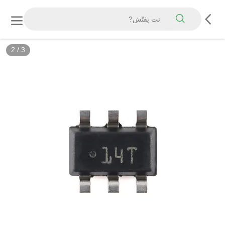
2
/
3