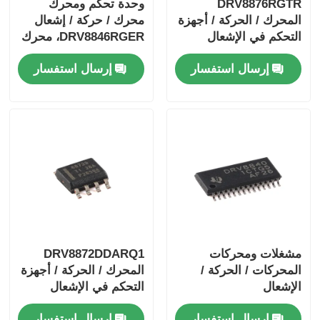
DRV8876RGTR
وحدة تحكم ومحرك
المحرك / الحركة / أجهزة
محرك / حركة / إشعال
التحكم في الإشعال
DRV8846RGER، محرك
والسائقين 40-فولت 3.5-
محرك ثنائي القطب
إرسال استفسار
إرسال استفسار
أيه H-جسر محرك
بخطوات 1.4 أمبير
السائق مع I
مشغلات ومحركات
DRV8872DDARQ1
المحركات / الحركة /
المحرك / الحركة / أجهزة
الإشعال
التحكم في الإشعال
DRV8840PWPR 5A
والسائقين 3.6A فرشاة
إرسال استفسار
إرسال استفسار
مشغل محرك DC ذو
محرك DC