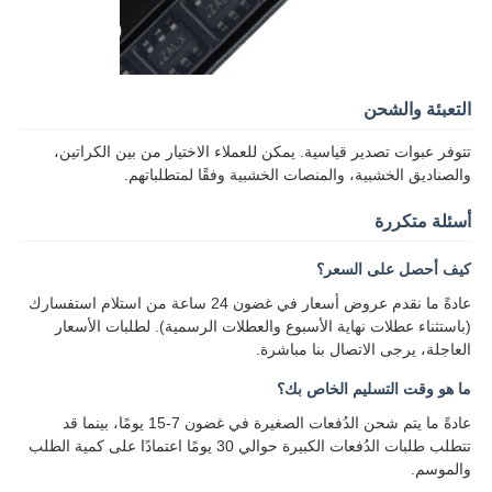
الدوائر المتكاملة الراديوية
التعبئة والشحن
مكونات الكترونية
تتوفر عبوات تصدير قياسية. يمكن للعملاء الاختيار من بين الكراتين،
والصناديق الخشبية، والمنصات الخشبية وفقًا لمتطلباتهم.
برمجة PLC
أسئلة متكررة
وحدة GPS
كيف أحصل على السعر؟
عادةً ما نقدم عروض أسعار في غضون 24 ساعة من استلام استفسارك
وحدة ترددات الراديو
(باستثناء عطلات نهاية الأسبوع والعطلات الرسمية). لطلبات الأسعار
العاجلة، يرجى الاتصال بنا مباشرة.
ما هو وقت التسليم الخاص بك؟
وحدة الطاقة
عادةً ما يتم شحن الدُفعات الصغيرة في غضون 7-15 يومًا، بينما قد
تتطلب طلبات الدُفعات الكبيرة حوالي 30 يومًا اعتمادًا على كمية الطلب
ترحيل الحالة الصلبة
والموسم.