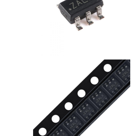
رقاقة eeprom
شريحة PSRAM
شريحة SRAM
ولا فلاش
ذاكرة القراءة فقط القابلة للمسح والبرمجة (EPROM) IC
IC UART
إدارة التحكم في الطاقة