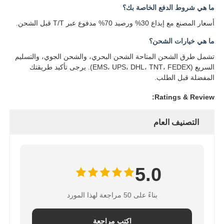
ما هي شروط الدفع الخاصة بك؟
هوائي اتصالات
أسعار المصنع مع إيداع 30% ورصيد 70% مدفوع عبر T/T قبل الشحن.
ما هي خيارات الشحن؟
موصل
تشمل طرق الشحن المتاحة الشحن البحري، والشحن الجوي، والتسليم
السريع (EMS، UPS، DHL، TNT، FEDEX). يرجى تأكيد طريقتك
المفضلة قبل الطلب.
شريحة إدارة الطاقة
Ratings & Review:
التصنيف العام
5.0
بناءً على 50 مراجعة لهذا المورد
اكتب مراجعة