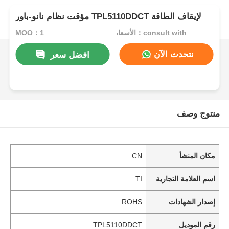
مؤقت نظام نانو-باور TPL5110DDCT لإيقاف الطاقة
الأسعار：consult with
MOQ：1
نتحدث الآن
افضل سعر
منتوج وصف
مكان المنشأ
CN
اسم العلامة التجارية
TI
إصدار الشهادات
ROHS
رقم الموديل
TPL5110DDCT