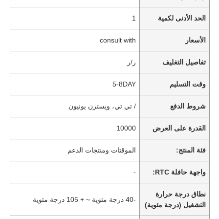
الحد الأدنى لكمية
1
الأسعار
consult with
تفاصيل التغليف
ر/ر
وقت التسليم
5-8DAY
شروط الدفع
/ تي تي، ويسترن يونيون
القدرة على العرض
10000
فئة المنتج:
الموقتات ومنتجات الدعم
واجهة حافلة RTC:
-
نطاق درجة حرارة
-40 درجة مئوية ~ + 105 درجة مئوية
التشغيل (درجة مئوية)