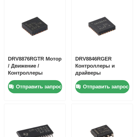
DRV8876RGTR Мотор
DRV8846RGER
/ Движение /
Контроллеры и
Контроллеры
драйверы
зажигания и
двигателей /
Отправить запрос
Отправить запрос
драйверы 40-V 3.5-A
движения /
H-мостовой Драйвер
зажигания 1,4А
с I
биполярный
шаговый двигатель