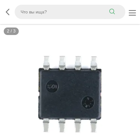
2
/
3