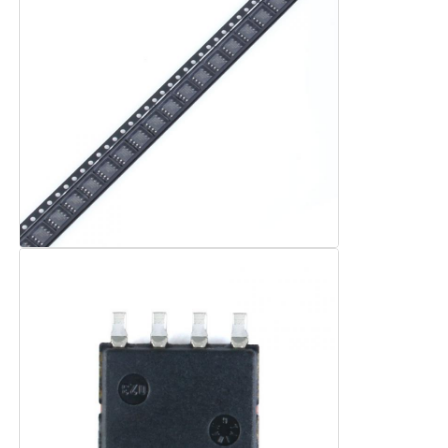
Радиочастотные интегральные схемы
Электронные компоненты
Программирование ПЛК
Модуль GPS
Радиочастотный модуль
Модуль питания
Полупроводниковое реле