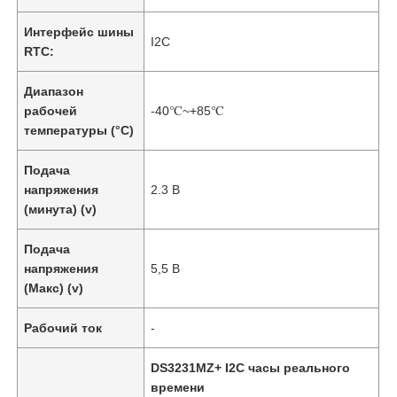
Интерфейс шины
I2C
RTC:
Диапазон
рабочей
-40℃~+85℃
температуры (°C)
Подача
напряжения
2.3 В
(минута) (v)
Подача
напряжения
5,5 В
(Макс) (v)
Рабочий ток
-
DS3231MZ+ I2C часы реального
времени