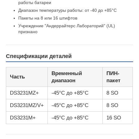
работы батареи
Диапазон температуры работы: от -40 до +85°C
Блок микроконтроллера MCU
Пакеты на 8 или 16 штифтов
Учреждение "Андеррайтерс Лабораторий" (UL)
признано
Система SOC на чипе
IC MPU
Спецификации деталей
Временный
ПИН-
CPLD PLD
Часть
диапазон
пакет
DS3231MZ+
-45°C до +85°C
8 SO
Инфракрасный тепловой детектор
DS3231MZ/V+
-45°C до +85°C
8 SO
Обломок DSP IC
DS3231M+
-45°C до +85°C
16 SO
Микросхема памяти ДРАХМЫ