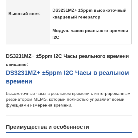
,
DS3231MZ+ ±5ppm высокоточный
Высокий свет:
кварцевый генератор
,
Модуль часов реального времени
I2C
DS3231MZ+ ±5ppm I2C Часы реального времени
описание:
DS3231MZ+ ±5ppm I2C Часы в реальном
времени
Высокоточные часы в реальном времени с интегрированным
Домой
резонатором MEMS, который полностью управляет всеми
функциями измерения времени.
Продукты
Преимущества и особенности
Видеозаписи