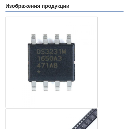
Изображения продукции
обломок eeprom
PSRAM Chip
Чип SRAM
Никакой вспышки
Микросхема EPROM
UART IC
ADC DAC