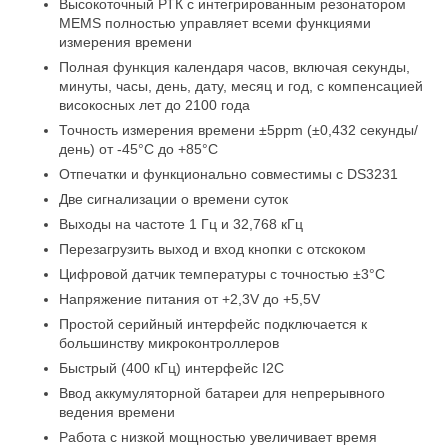
Высокоточный РТК с интегрированным резонатором
MEMS полностью управляет всеми функциями
измерения времени
О нас
Полная функция календаря часов, включая секунды,
минуты, часы, день, дату, месяц и год, с компенсацией
високосных лет до 2100 года
Экскурсия по заводу
Точность измерения времени ±5ppm (±0,432 секунды/
день) от -45°C до +85°C
Отпечатки и функционально совместимы с DS3231
Контроль качества
Две сигнализации о времени суток
Выходы на частоте 1 Гц и 32,768 кГц
Свяжитесь с нами
Перезагрузить выход и вход кнопки с отскоком
Цифровой датчик температуры с точностью ±3°C
Напряжение питания от +2,3V до +5,5V
Новости
Простой серийный интерфейс подключается к
большинству микроконтроллеров
Быстрый (400 кГц) интерфейс I2C
Случаи
Ввод аккумуляторной батареи для непрерывного
ведения времени
FPGA Field Programmable Gate Array (ФПГА полев
Работа с низкой мощностью увеличивает время