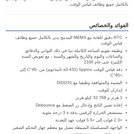
بالكامل جميع وظائف قياس الوقت.
الفوائد والخصائص
RTC دقيق للغاية مع MEMS المدمج يدير بالكامل جميع وظائف
قياس الوقت
وظيفة تقويم الساعة الكاملة بما في ذلك الثواني والدقائق
والساعات واليوم والتاريخ والشهر والسنة ، مع تعويض السنة
الكبيرة حتى عام 2100
دقة قياس الوقت ±5ppm (±0.432 ثانية/يوم) من -45°C إلى
+85°C
البصمة والمتوافقة وظيفيا مع DS3231
إنذاران للوقت
الصفحة الرئيسية
1 هرتز و 32.768 كيلو هرتز
إعادة تعيين الناتج وإدخال زر الضغط مع Debounce
مستشعر الحرارة الرقمي بدقة ± 3 درجة مئوية
المنتجات
+2.3 فولت إلى +5.5 فولت جهد التغذية
الواجهة المتسلسلة البسيطة تتصل مع معظم جهاز التحكم الصغير
فيديوهات