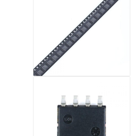
رقاقة eeprom
شريحة PSRAM
شريحة SRAM
ولا فلاش
ذاكرة القراءة فقط القابلة للمسح والبرمجة (EPROM) IC
IC UART
إدارة التحكم في الطاقة