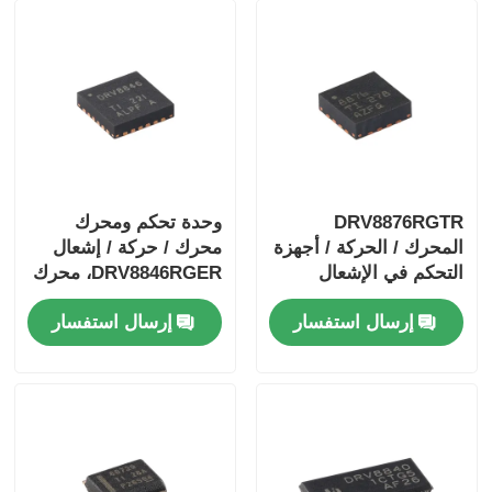
DRV8876RGTR
وحدة تحكم ومحرك
المحرك / الحركة / أجهزة
محرك / حركة / إشعال
التحكم في الإشعال
DRV8846RGER، محرك
والسائقين 40-فولت 3.5-
محرك ثنائي القطب
إرسال استفسار
إرسال استفسار
أيه H-جسر محرك
بخطوات 1.4 أمبير
السائق مع I