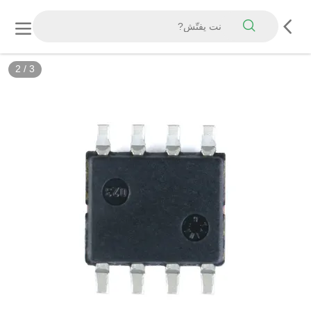
2
/
3