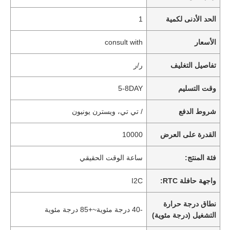
الحد الأدنى لكمية
1
الأسعار
consult with
تفاصيل التغليف
ر/ر
وقت التسليم
5-8DAY
شروط الدفع
/ تي تي، ويسترن يونيون
القدرة على العرض
10000
فئة المنتج:
ساعة الوقت الحقيقي
واجهة حافلة RTC:
I2C
نطاق درجة حرارة
-40 درجة مئوية~+85 درجة مئوية
التشغيل (درجة مئوية)