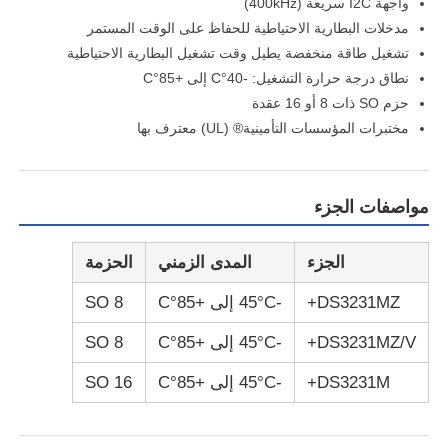
واجهة I2C سريعة (400kHz)
مدخلات البطارية الاحتياطية للحفاظ على الوقت المستمر
تشغيل طاقة منخفضة يطيل وقت تشغيل البطارية الاحتياطية
حولنا
نطاق درجة حرارة التشغيل: -40°C إلى +85°C
حزم SO ذات 8 أو 16 عقدة
جولة في المصنع
مختبرات المؤسسات التأمينية® (UL) معترف بها
مراقبة الجودة
مواصفات الجزء
اتصل بنا
الجزء
المدى الزمني
الحزمة
DS3231MZ+
-45°C إلى +85°C
8 SO
أخبار
DS3231MZ/V+
-45°C إلى +85°C
8 SO
القضايا
DS3231M+
-45°C إلى +85°C
16 SO
مجموعة بوابة قابلة للبرمجة في مجال FPGA