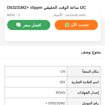
DS3231MZ+ ±5ppm ساعة الوقت الحقيقي I2C
الأسعار：consult with
MOQ：1
نتحدث الآن
افضل سعر
منتوج وصف
مكان المنشأ
CN
اسم العلامة التجارية
ADI
إصدار الشهادات
ROHS
رقم الموديل
DS3231MZ +