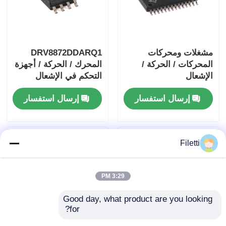
مشغلات ومحركات
DRV8872DDARQ1
المحركات / الحركة /
المحرك / الحركة / أجهزة
الإشعال
التحكم في الإشعال
DRV8840PWPR 5A
والسائقين 3.6A فرشاة
إرسال استفسار
إرسال استفسار
مشغل محرك DC ذو
محرك DC
فرشاة
Filetti
3:29 PM
Good day, what product are you looking 
for?