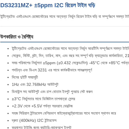
DS3231MZ+ ±5ppm I2C রিয়েল টাইম ঘড়ি
ইন্টিগ্রেটেড এমইএমএস রেজোনেটরের সাথে অত্যন্ত নির্ভুল রিয়েল টাইম ঘড়ি যা সম্পূর্ণরূপে সমস্ত 
উপকারিতা ও বৈশিষ্ট্য
ইন্টিগ্রেটেড এমইএমএস রেজোনেটরের সাথে অত্যন্ত নির্ভুল আরটিসি সম্পূর্ণরূপে সমস্ত টাই
সেকেন্ড, মিনিট, ঘন্টা, দিন, তারিখ, মাস, এবং বছর সহ সম্পূর্ণ ঘড়ি ক্যালেন্ডার কার্যকারিতা,
সময় পরিমাপের নির্ভুলতা ±5ppm (±0.432 সেকেন্ড/দিন) -45°C থেকে +85°C পর্যন্ত
পদচিহ্ন এবং ডিএস 3231 এর সাথে কার্যকরীভাবে সামঞ্জস্যপূর্ণ
দিনের দুইটি সময়সূচী
1Hz এবং 32.768kHz আউটপুট
ডিবাউন্স সহ আউটপুট এবং চাপ বোতাম ইনপুট পুনরায় সেট করুন
±3°C নির্ভুলতার সাথে ডিজিটাল তাপমাত্রা সেন্সর
+2.3V থেকে +5.5V পর্যন্ত সরবরাহ ভোল্টেজ
সহজ সিরিয়াল ইন্টারফেস বেশিরভাগ মাইক্রোকন্ট্রোলারের সাথে সংযোগ স্থাপন করে
দ্রুত (400kHz) I2C ইন্টারফেস
ক্রমাগত টাইমিং জন্য ব্যাটারি-ব্যাকআপ ইনপুট