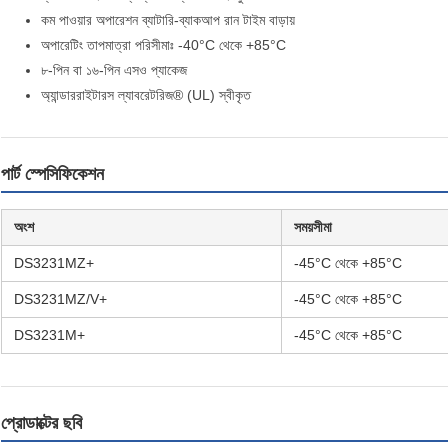
কম পাওয়ার অপারেশন ব্যাটারি-ব্যাকআপ রান টাইম বাড়ায়
অপারেটিং তাপমাত্রা পরিসীমাঃ -40°C থেকে +85°C
৮-পিন বা ১৬-পিন এসও প্যাকেজ
অ্যান্ডাররাইটারস ল্যাবরেটরিজ® (UL) স্বীকৃত
পার্ট স্পেসিফিকেশন
অংশ
সময়সীমা
DS3231MZ+
-45°C থেকে +85°C
DS3231MZ/V+
-45°C থেকে +85°C
DS3231M+
-45°C থেকে +85°C
প্রোডাক্টের ছবি