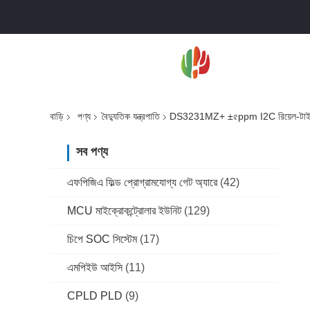
বাড়ি
পণ্য
বৈদ্যুতিক যন্ত্রপাতি
DS3231MZ+ ±৫ppm I2C রিয়েল-টাই
সব পণ্য
এফপিজিএ ফিল্ড প্রোগ্রামযোগ্য গেট অ্যারে
(42)
MCU মাইক্রোকন্ট্রোলার ইউনিট
(129)
চিপে SOC সিস্টেম
(17)
এমপিইউ আইসি
(11)
CPLD PLD
(9)