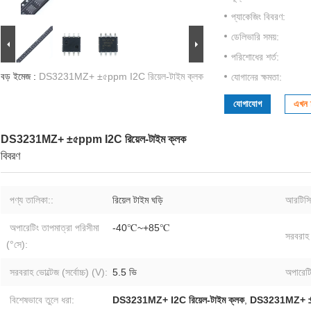
প্যাকেজিং বিবরণ:
ডেলিভারি সময়:
পরিশোধের শর্ত:
বড় ইমেজ :
DS3231MZ+ ±৫ppm I2C রিয়েল-টাইম ক্লক
যোগানের ক্ষমতা:
যোগাযোগ
এখন চ
DS3231MZ+ ±৫ppm I2C রিয়েল-টাইম ক্লক
বিবরণ
পণ্য তালিকা::
রিয়েল টাইম ঘড়ি
আরটিসি 
অপারেটিং তাপমাত্রা পরিসীমা
-40℃~+85℃
সরবরাহ 
(°সে):
সরবরাহ ভোল্টেজ (সর্বোচ্চ) (V):
5.5 ভি
অপারেটি
বিশেষভাবে তুলে ধরা:
DS3231MZ+ I2C রিয়েল-টাইম ক্লক
,
DS3231MZ+ ±5pp