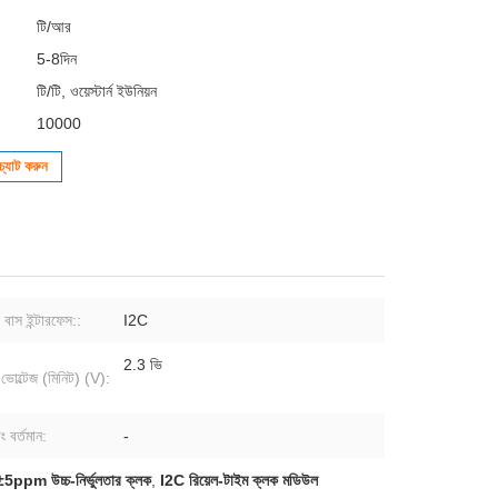
টি/আর
5-8দিন
টি/টি, ওয়েস্টার্ন ইউনিয়ন
10000
্যাট করুন
বাস ইন্টারফেস::
I2C
2.3 ভি
ভোল্টেজ (মিনিট) (V):
ং বর্তমান:
-
m উচ্চ-নির্ভুলতার ক্লক
,
I2C রিয়েল-টাইম ক্লক মডিউল