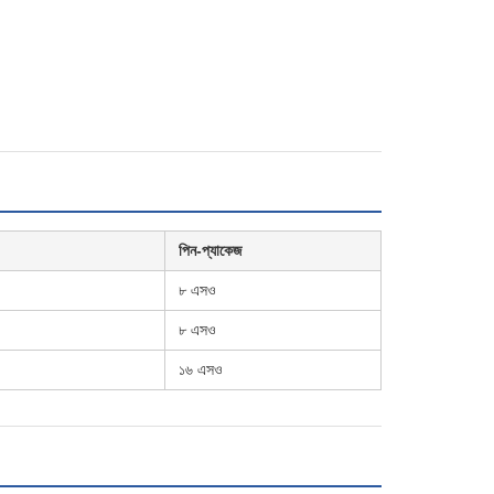
পিন-প্যাকেজ
৮ এসও
৮ এসও
১৬ এসও