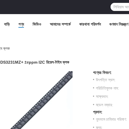
বাড়ি
পণ্য
ভিডিও
আমাদের সম্পর্কে
কারখানা পরিদর্শন
গুণমান নিয়ন্ত্রণ
ম ক্লক
DS3231MZ+ ±৫ppm I2C রিয়েল-টাইম ক্লক
পণ্যের বিবরণ:
উৎপত্তি স্থল:
পরিচিতিমুলক নাম:
সাক্ষ্যদান:
মডেল নম্বার:
প্রদান:
ন্যূনতম চাহিদার পরিমাণ:
মূল্য: