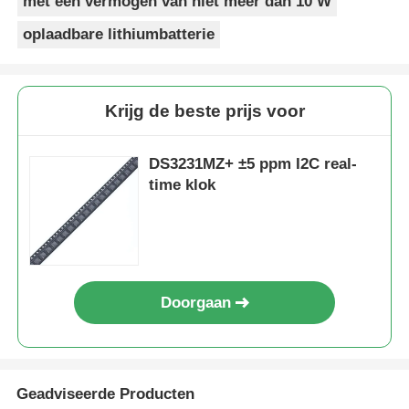
met een vermogen van niet meer dan 10 W
oplaadbare lithiumbatterie
Krijg de beste prijs voor
DS3231MZ+ ±5 ppm I2C real-
time klok
Doorgaan
Geadviseerde Producten