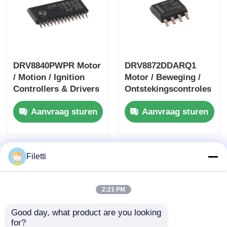
DRV8840PWPR Motor
DRV8872DDARQ1
/ Motion / Ignition
Motor / Beweging /
Controllers & Drivers
Ontstekingscontroles
5A Brushed DC Motor
& Drivers 3.6A
Aanvraag sturen
Aanvraag sturen
Driver
Borstel DC Motor
Driver W / Fout
Rapport
Filetti
2:21 PM
Good day, what product are you looking 
for?