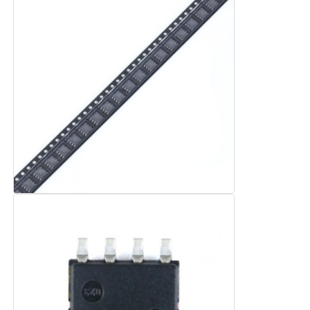
eeprom spaander
PSRAM-chip
SRAM-chip
NOR Flash
EPROM-IC
UART IC
ADC DAC