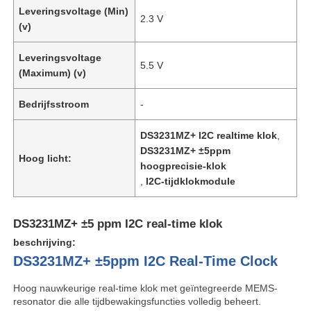
Leveringsvoltage (Min)
2.3 V
(v)
Leveringsvoltage
5.5 V
(Maximum) (v)
Bedrijfsstroom
-
DS3231MZ+ I2C realtime klok
,
DS3231MZ+ ±5ppm
Hoog licht:
hoogprecisie-klok
,
I2C-tijdklokmodule
DS3231MZ+ ±5 ppm I2C real-time klok
beschrijving:
DS3231MZ+ ±5ppm I2C Real-Time Clock
Hoog nauwkeurige real-time klok met geïntegreerde MEMS-
resonator die alle tijdbewakingsfuncties volledig beheert.