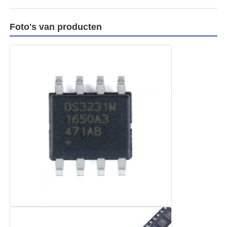
Foto's van producten
MCU-Microcontroller Eenheid
SOC-systeem op chip
MPU IC
CPLD PLD
Infrarood thermische detector
De Spaander van DSP IC
De Spaander van het BORRELgeheugen