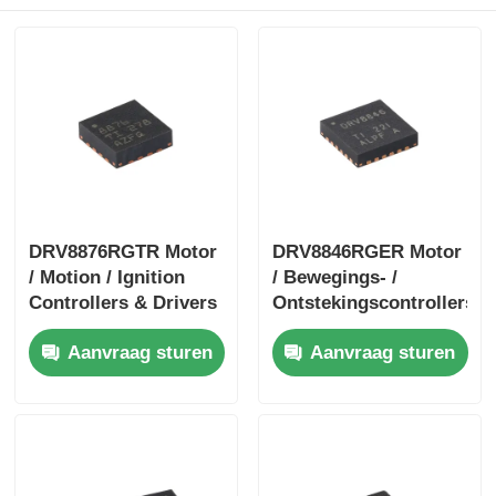
DRV8876RGTR Motor
DRV8846RGER Motor
/ Motion / Ignition
/ Bewegings- /
Controllers & Drivers
Ontstekingscontrollers
40-V 3.5-A H-bridge
& Drivers 1.4A
Aanvraag sturen
Aanvraag sturen
Motor Driver met I
Bipolaire Stpr Mo Tor
Driver