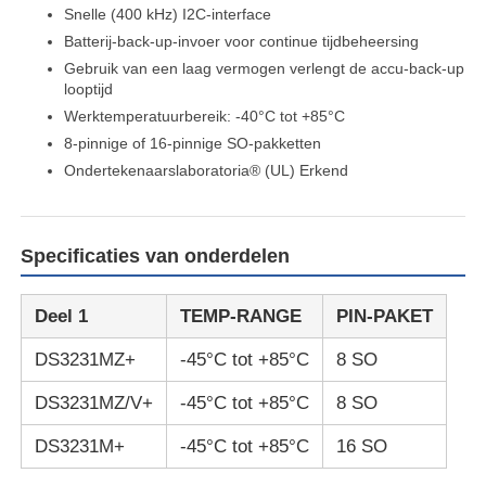
Snelle (400 kHz) I2C-interface
Batterij-back-up-invoer voor continue tijdbeheersing
Over ons
Gebruik van een laag vermogen verlengt de accu-back-up
looptijd
Werktemperatuurbereik: -40°C tot +85°C
Fabriekstocht
8-pinnige of 16-pinnige SO-pakketten
Ondertekenaarslaboratoria® (UL) Erkend
Kwaliteitscontrole
Specificaties van onderdelen
Neem contact met ons op
Deel 1
TEMP-RANGE
PIN-PAKET
Nieuws
DS3231MZ+
-45°C tot +85°C
8 SO
DS3231MZ/V+
-45°C tot +85°C
8 SO
Zaken
DS3231M+
-45°C tot +85°C
16 SO
FPGA Field Programmable Gate Array