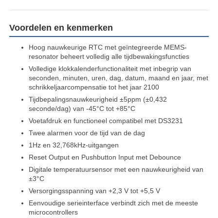
Voordelen en kenmerken
Hoog nauwkeurige RTC met geïntegreerde MEMS-
resonator beheert volledig alle tijdbewakingsfuncties
Volledige klokkalenderfunctionaliteit met inbegrip van
seconden, minuten, uren, dag, datum, maand en jaar, met
schrikkeljaarcompensatie tot het jaar 2100
Tijdbepalingsnauwkeurigheid ±5ppm (±0,432
seconde/dag) van -45°C tot +85°C
Voetafdruk en functioneel compatibel met DS3231
Twee alarmen voor de tijd van de dag
1Hz en 32,768kHz-uitgangen
Huis
Reset Output en Pushbutton Input met Debounce
Digitale temperatuursensor met een nauwkeurigheid van
±3°C
Producten
Versorgingsspanning van +2,3 V tot +5,5 V
Eenvoudige serieinterface verbindt zich met de meeste
microcontrollers
Video's