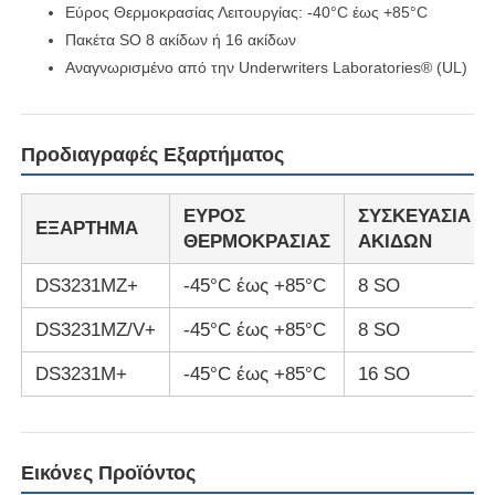
Εύρος Θερμοκρασίας Λειτουργίας: -40°C έως +85°C
Πακέτα SO 8 ακίδων ή 16 ακίδων
Μονάδα μικροελεγκτών MCU
Αναγνωρισμένο από την Underwriters Laboratories® (UL)
Σύστημα SOC σε τσιπ
Προδιαγραφές Εξαρτήματος
MPU IC
ΕΥΡΟΣ
ΣΥΣΚΕΥΑΣΙΑ
ΕΞΑΡΤΗΜΑ
ΘΕΡΜΟΚΡΑΣΙΑΣ
ΑΚΙΔΩΝ
ΚΑΠΚΑΠΚΑ
DS3231MZ+
-45°C έως +85°C
8 SO
DS3231MZ/V+
-45°C έως +85°C
8 SO
Ανιχνευτής θερμότητας υπέρυθρου
DS3231M+
-45°C έως +85°C
16 SO
Τσιπ ολοκληρωμένου κυκλώματος DSP
Εικόνες Προϊόντος
Τσιπ μνήμης DRAM