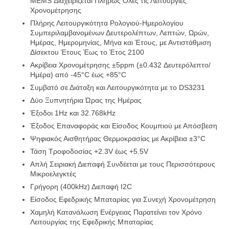
MEMS Διαχειρίζεται Πλήρως Όλες τις Λειτουργίες
Χρονομέτρησης
Πλήρης Λειτουργικότητα Ρολογιού-Ημερολογίου
Σχετικά με εμάς
Συμπεριλαμβανομένων Δευτερολέπτων, Λεπτών, Ωρών,
Ημέρας, Ημερομηνίας, Μήνα και Έτους, με Αντιστάθμιση
Δίσεκτου Έτους Έως το Έτος 2100
Επισκέψεις στο εργοστάσιο
Ακρίβεια Χρονομέτρησης ±5ppm (±0.432 Δευτερόλεπτο/
Ημέρα) από -45°C έως +85°C
Συμβατό σε Διάταξη και Λειτουργικότητα με το DS3231
Έλεγχος Ποιότητας
Δύο Ξυπνητήρια Ώρας της Ημέρας
Έξοδοι 1Hz και 32.768kHz
Έξοδος Επαναφοράς και Είσοδος Κουμπιού με Απόσβεση
Επικοινωνήστε μαζί μας
Ψηφιακός Αισθητήρας Θερμοκρασίας με Ακρίβεια ±3°C
Τάση Τροφοδοσίας +2.3V έως +5.5V
Ειδήσεις
Απλή Σειριακή Διεπαφή Συνδέεται με τους Περισσότερους
Μικροελεγκτές
Γρήγορη (400kHz) Διεπαφή I2C
Υποθέσεις
Είσοδος Εφεδρικής Μπαταρίας για Συνεχή Χρονομέτρηση
Χαμηλή Κατανάλωση Ενέργειας Παρατείνει τον Χρόνο
Λειτουργίας της Εφεδρικής Μπαταρίας
Φύλακας πύλης προγραμματισμού πεδίου FPGA