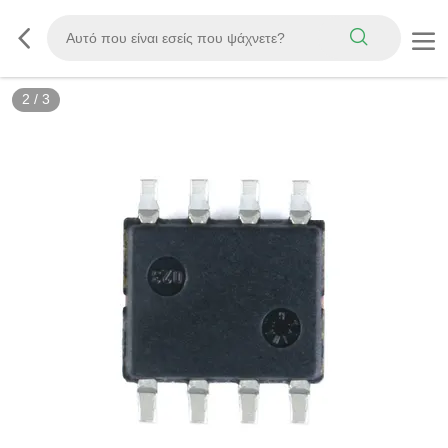
2
/
3