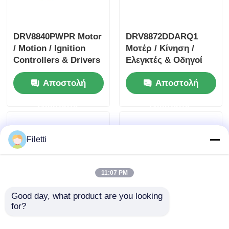
DRV8840PWPR Motor
DRV8872DDARQ1
/ Motion / Ignition
Μοτέρ / Κίνηση /
Controllers & Drivers
Ελεγκτές & Οδηγοί
5A Διοδηγός
Ανάφλεξης 3.6A
Αποστολή
Αποστολή
κινητήρα συνεχούς
Οδηγός Κινητήρα DC
ρεύματος με
με Αναφορά
ερώτησης
ερώτησης
βούρτσισμα
Σφάλματος
Filetti
11:07 PM
Good day, what product are you looking 
for?
TLC59108IPWR
DRV8305NPHPR
Οδηγός LED
Ελεγκτές / Κινητήρες