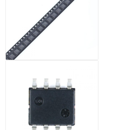
Ενοποιημένα κυκλώματα ραδιοκυμάτων
Ηλεκτρονικά εξαρτήματα
Προγραμματισμός PLC
Μονάδα GPS
Μονάδα ραδιοσυχνοτήτων
Μονάδα ισχύος
Στερεάς κατάστασης ηλεκτρονόμος