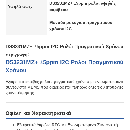
DS3231MZ+ ±5ppm ρολόι υψηλής
Υψηλό φως:
ακρίβειας
,
Μονάδα ρολογιού πραγματικού
χρόνου I2C
DS3231MZ+ ±5ppm I2C Ρολόι Πραγματικού Χρόνου
περιγραφή:
DS3231MZ+ ±5ppm I2C Ρολόι Πραγματικού
Χρόνου
Εξαιρετικά ακριβές ρολόι πραγματικού χρόνου με ενσωματωμένο
συντονιστή MEMS που διαχειρίζεται πλήρως όλες τις λειτουργίες
Σπίτι
χρονομέτρησης.
Προϊόντα
Οφέλη και Χαρακτηριστικά
Εξαιρετικά Ακριβές RTC Με Ενσωματωμένο Συντονιστή
Βίντεο