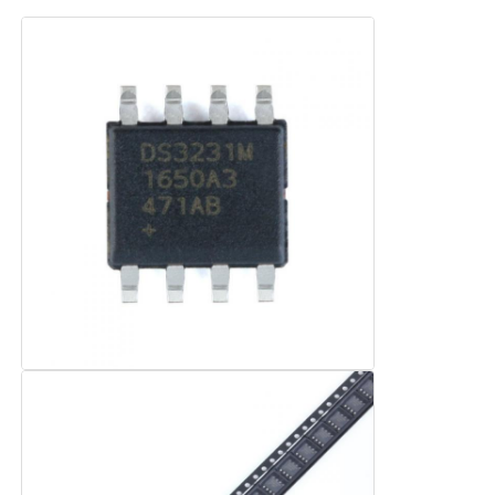
eeprom τσιπ
Τσιπ PSRAM
Τσιπ SRAM
Χωρίς φλας
Κύκλωμα διακόπτη EPROM
UART IC
ADC DAC