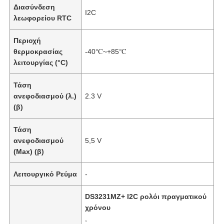
Διασύνδεση
I2C
λεωφορείου RTC
Περιοχή
θερμοκρασίας
-40℃~+85℃
λειτουργίας (°C)
Τάση
ανεφοδιασμού (λ.)
2.3 V
(β)
Τάση
ανεφοδιασμού
5,5 V
(Max) (β)
Λειτουργικό Ρεύμα
-
DS3231MZ+ I2C ρολόι πραγματικού
χρόνου
,