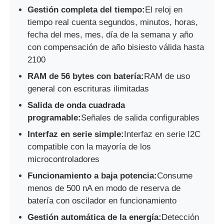
Gestión completa del tiempo:
El reloj en
tiempo real cuenta segundos, minutos, horas,
Sobre nosotros
fecha del mes, mes, día de la semana y año
con compensación de año bisiesto válida hasta
2100
Recorrido por la fábrica
RAM de 56 bytes con batería:
RAM de uso
general con escrituras ilimitadas
Control de Calidad
Salida de onda cuadrada
programable:
Señales de salida configurables
Contáctenos
Interfaz en serie simple:
Interfaz en serie I2C
compatible con la mayoría de los
Noticias
microcontroladores
Funcionamiento a baja potencia:
Consume
Casos de trabajo
menos de 500 nA en modo de reserva de
batería con oscilador en funcionamiento
Gestión automática de la energía:
Detección
Array de puertas programables de campo FPGA