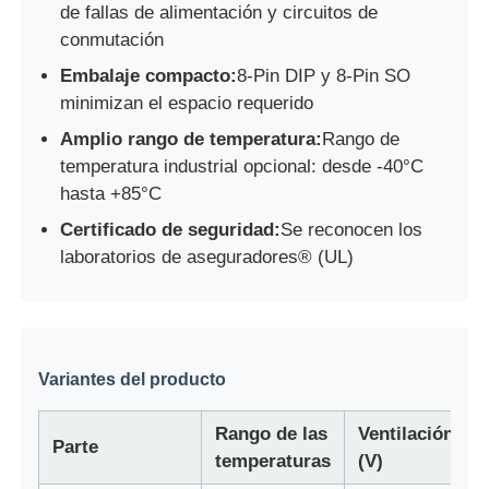
de fallas de alimentación y circuitos de
conmutación
Unidad del microcontrolador de MCU
Embalaje compacto:
8-Pin DIP y 8-Pin SO
minimizan el espacio requerido
Sistema SOC en el chip
Amplio rango de temperatura:
Rango de
temperatura industrial opcional: desde -40°C
hasta +85°C
IC de la unidad MPU
Certificado de seguridad:
Se reconocen los
laboratorios de aseguradores® (UL)
CPLD PLD
Detector térmico infrarrojo
Variantes del producto
Chip CI de DSP
Rango de las
Ventilación
Parte
temperaturas
(V)
Chip de memoria de la COPITA