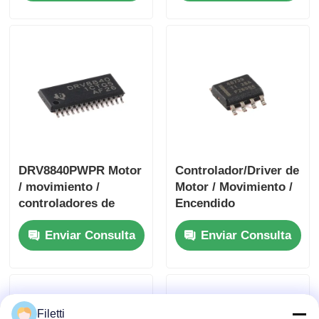
puente H
Bipolar Stpr Mo Tor
DRV8840PWPR Motor
Controlador/Driver de
/ movimiento /
Motor / Movimiento /
controladores de
Encendido
encendido y
DRV8872DDARQ1
Enviar Consulta
Enviar Consulta
controladores 5A
Driver de Motor DC
controlador de motor
con Escobillas de
de CC cepillado
3.6A con Informe de
Fallas
Filetti