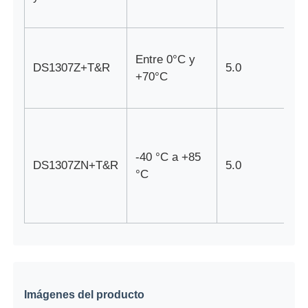
Circuitos integrados de RF
Entre 0°C y
DS1307Z+T&R
5.0
Componentes electrónicos
+70°C
Programación de PLC
-40 °C a +85
Módulo GPS
DS1307ZN+T&R
5.0
°C
Módulo de Radiofrecuencia
Módulo de energía
Retransmisión de estado sólido
Imágenes del producto