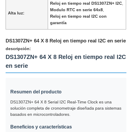
Reloj en tiempo real DS1307ZN+ I2C
,
Modulo RTC en serie 64x8
,
Alta luz:
Reloj en tiempo real I2C con
garantía
DS1307ZN+ 64 X 8 Reloj en tiempo real I2C en serie
descripción:
DS1307ZN+ 64 X 8 Reloj en tiempo real I2C
en serie
Resumen del producto
En casa
DS1307ZN+ 64 X 8 Serial I2C Real-Time Clock es una
solución completa de cronometraje diseñada para sistemas
Productos
basados en microcontroladores.
Beneficios y características
Los vídeos