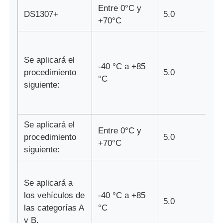
Entre 0°C y
DS1307+
5.0
+70°C
microprocesador del eeprom
Chip PSRAM
Se aplicará el
-40 °C a +85
procedimiento
5.0
°C
siguiente:
El chip SRAM
No hay flash
Se aplicará el
Entre 0°C y
procedimiento
5.0
+70°C
siguiente:
Circuito integrado EPROM
CI UART
Se aplicará a
los vehículos de
-40 °C a +85
5.0
las categorías A
°C
ADC DAC
y B.