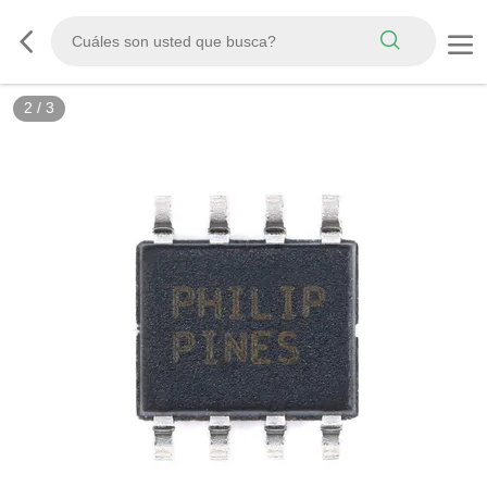
3
/
3