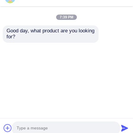
7:39 PM
Good day, what product are you looking 
for?
TLC59108IPWR
DRV8305NPHPR
Controlador de LED
Controlador/DRIVER
de corriente
DE PUERTA DE 3
constante de 8 bits
FASES INTELIGENTE
Enviar Consulta
Enviar Consulta
con bus I2C
PARA
MOTOR/MOVIMIENTO/IGN
MÁXIMO 45 V
Inicio
Mapa del Sitio
Contactar Ahora
Desktop Site
Mapa del Sitio
Políticas de privacidad
Calidad
Array de puertas programables de campo
FPGA
Fábrica De China.Copyright © 2026
Shenzhen Filetti Technology Co., LTD. All Rights