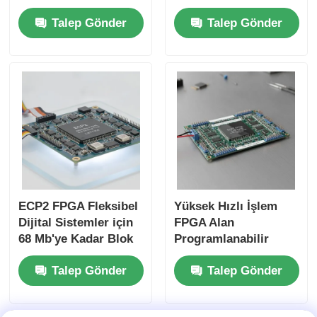
Geçit Dizisi 22uF
Maksimum Saat
Talep Gönder
Talep Gönder
Tantalum
Frekansı 229 Kbit
Kondensatörü ve 6
Dağıtılmış RAM ve 2
Mikrosaniye Yerleşim
Tel I2C Arayüzü
Zamanı ile
ECP2 FPGA Fleksibel
Yüksek Hızlı İşlem
Dijital Sistemler için
FPGA Alan
68 Mb'ye Kadar Blok
Programlanabilir
RAM ve 6 Us
Geçit Dizisi ECP2
Talep Gönder
Talep Gönder
Düzeltme Zamanı ile
Analog Güçlendirme
Alan Programlanabilir
Voltajı 2.7 V 5.5 V
Geçit Dizini