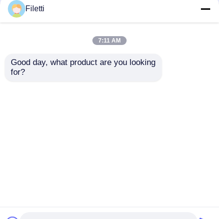
Filetti
7:11 AM
Good day, what product are you looking 
for?
766 MHz Maksimum
Dijital Sinyal İşleme
Saat Frekansı, 229
Aletli FPGA Alan
Kbit Dağıtılmış RAM
Programlanabilir
ve 2 Kablolu I2C
Geçit Dizisi
Talep Gönder
Talep Gönder
Arayüzü ile FPGA
Dağıtılmış RAM 229
Sahada
Kbit Ve Blok RAM 68
Programlanabilir Kapı
Mb'ye Kadar
Dizisi
Ana sayfa
Hakkımızda
Bize ulaşın
Desktop Site
Site Haritası
Gizlilik Politikası
Kalite
FPGA Alan Programlanabilir Geçit Dizisi
Çin