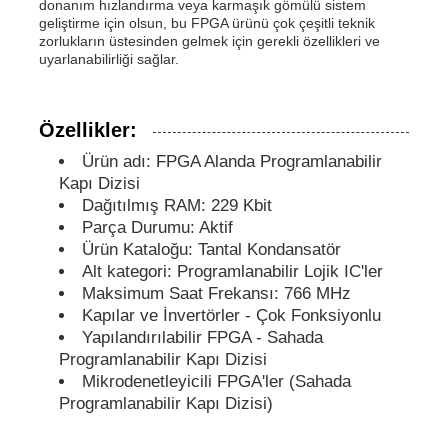
donanım hızlandırma veya karmaşık gömülü sistem
geliştirme için olsun, bu FPGA ürünü çok çeşitli teknik
zorlukların üstesinden gelmek için gerekli özellikleri ve
MCU Mikrodenetleyici Birimi
uyarlanabilirliği sağlar.
SOC (Sistem Üzerinde Çip)
Özellikler:
Ürün adı: FPGA Alanda Programlanabilir
MPU IC
Kapı Dizisi
Dağıtılmış RAM: 229 Kbit
Parça Durumu: Aktif
CPLD PLD
Ürün Kataloğu: Tantal Kondansatör
Alt kategori: Programlanabilir Lojik IC'ler
Maksimum Saat Frekansı: 766 MHz
Kızılötesi ısı dedektörü
Kapılar ve İnvertörler - Çok Fonksiyonlu
Yapılandırılabilir FPGA - Sahada
Programlanabilir Kapı Dizisi
DSP IC Çipi
Mikrodenetleyicili FPGA'ler (Sahada
Programlanabilir Kapı Dizisi)
DRAM Bellek Çipleri