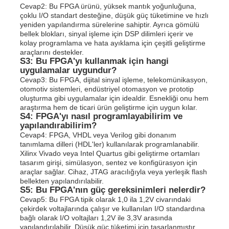
Cevap2: Bu FPGA ürünü, yüksek mantık yoğunluğuna,
çoklu I/O standart desteğine, düşük güç tüketimine ve hızlı
yeniden yapılandırma sürelerine sahiptir. Ayrıca gömülü
bellek blokları, sinyal işleme için DSP dilimleri içerir ve
kolay programlama ve hata ayıklama için çeşitli geliştirme
araçlarını destekler.
S3: Bu FPGA'yı kullanmak için hangi
uygulamalar uygundur?
Cevap3: Bu FPGA, dijital sinyal işleme, telekomünikasyon,
otomotiv sistemleri, endüstriyel otomasyon ve prototip
oluşturma gibi uygulamalar için idealdir. Esnekliği onu hem
araştırma hem de ticari ürün geliştirme için uygun kılar.
S4: FPGA'yı nasıl programlayabilirim ve
yapılandırabilirim?
Cevap4: FPGA, VHDL veya Verilog gibi donanım
tanımlama dilleri (HDL'ler) kullanılarak programlanabilir.
Xilinx Vivado veya Intel Quartus gibi geliştirme ortamları
tasarım girişi, simülasyon, sentez ve konfigürasyon için
araçlar sağlar. Cihaz, JTAG aracılığıyla veya yerleşik flash
bellekten yapılandırılabilir.
S5: Bu FPGA'nın güç gereksinimleri nelerdir?
Cevap5: Bu FPGA tipik olarak 1,0 ila 1,2V civarındaki
çekirdek voltajlarında çalışır ve kullanılan I/O standardına
bağlı olarak I/O voltajları 1,2V ile 3,3V arasında
yapılandırılabilir. Düşük güç tüketimi için tasarlanmıştır