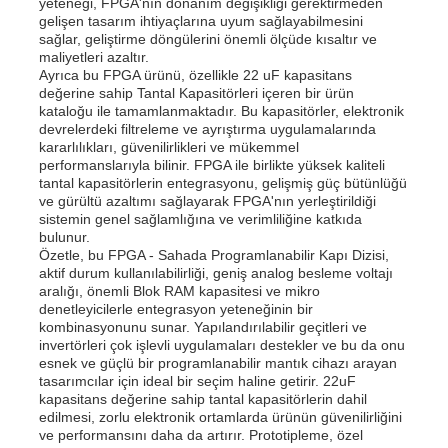
yeteneği, FPGA'nın donanım değişikliği gerektirmeden
gelişen tasarım ihtiyaçlarına uyum sağlayabilmesini
sağlar, geliştirme döngülerini önemli ölçüde kısaltır ve
Bizim Hakkımızda
maliyetleri azaltır.
Ayrıca bu FPGA ürünü, özellikle 22 uF kapasitans
değerine sahip Tantal Kapasitörleri içeren bir ürün
kataloğu ile tamamlanmaktadır. Bu kapasitörler, elektronik
Fabrika turu
devrelerdeki filtreleme ve ayrıştırma uygulamalarında
kararlılıkları, güvenilirlikleri ve mükemmel
performanslarıyla bilinir. FPGA ile birlikte yüksek kaliteli
tantal kapasitörlerin entegrasyonu, gelişmiş güç bütünlüğü
Kalite Kontrol
ve gürültü azaltımı sağlayarak FPGA'nın yerleştirildiği
sistemin genel sağlamlığına ve verimliliğine katkıda
bulunur.
Bize Ulaşın
Özetle, bu FPGA - Sahada Programlanabilir Kapı Dizisi,
aktif durum kullanılabilirliği, geniş analog besleme voltajı
aralığı, önemli Blok RAM kapasitesi ve mikro
denetleyicilerle entegrasyon yeteneğinin bir
Haberler
kombinasyonunu sunar. Yapılandırılabilir geçitleri ve
invertörleri çok işlevli uygulamaları destekler ve bu da onu
esnek ve güçlü bir programlanabilir mantık cihazı arayan
Davalar
tasarımcılar için ideal bir seçim haline getirir. 22uF
kapasitans değerine sahip tantal kapasitörlerin dahil
edilmesi, zorlu elektronik ortamlarda ürünün güvenilirliğini
ve performansını daha da artırır. Prototipleme, özel
FPGA Alan Programlanabilir Geçit Dizisi