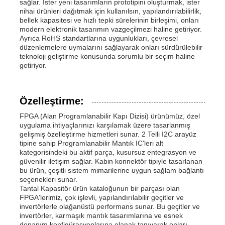
sağlar. İster yeni tasarımların prototipini oluşturmak, ister
nihai ürünleri dağıtmak için kullanılsın, yapılandırılabilirlik,
bellek kapasitesi ve hızlı tepki sürelerinin birleşimi, onları
modern elektronik tasarımın vazgeçilmezi haline getiriyor.
Ayrıca RoHS standartlarına uygunlukları, çevresel
düzenlemelere uymalarını sağlayarak onları sürdürülebilir
teknoloji geliştirme konusunda sorumlu bir seçim haline
getiriyor.
Özelleştirme:
FPGA (Alan Programlanabilir Kapı Dizisi) ürünümüz, özel
uygulama ihtiyaçlarınızı karşılamak üzere tasarlanmış
gelişmiş özelleştirme hizmetleri sunar. 2 Telli I2C arayüz
tipine sahip Programlanabilir Mantık IC'leri alt
kategorisindeki bu aktif parça, kusursuz entegrasyon ve
güvenilir iletişim sağlar. Kabin konnektör tipiyle tasarlanan
bu ürün, çeşitli sistem mimarilerine uygun sağlam bağlantı
seçenekleri sunar.
Tantal Kapasitör ürün kataloğunun bir parçası olan
FPGA'lerimiz, çok işlevli, yapılandırılabilir geçitler ve
invertörlerle olağanüstü performans sunar. Bu geçitler ve
invertörler, karmaşık mantık tasarımlarına ve esnek
donanım konfigürasyonlarına olanak tanıyarak onları