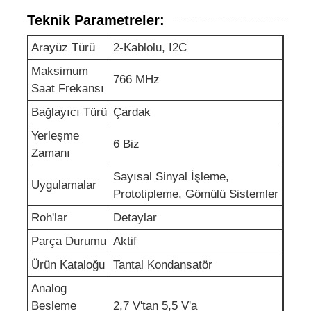
Teknik Parametreler:
EEPROM çipi
Arayüz Türü
2-Kablolu, I2C
Maksimum
PSRAM Çip
766 MHz
Saat Frekansı
Bağlayıcı Türü
Çardak
SRAM çipi
Yerleşme
6 Biz
Zamanı
NOR flaş
Sayısal Sinyal İşleme,
Uygulamalar
Prototipleme, Gömülü Sistemler
EPROM IC
Roh'lar
Detaylar
Parça Durumu
Aktif
UART IC
Ürün Kataloğu
Tantal Kondansatör
Analog
ADC DAC
Besleme
2,7 V'tan 5,5 V'a