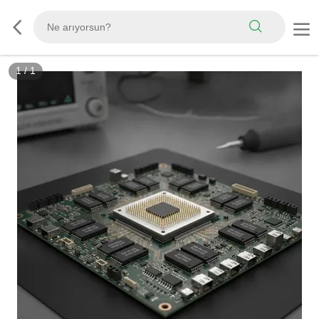
1
/
1