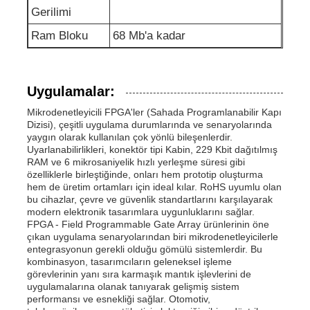
Gerilimi
RF entegre devreler
Ram Bloku
68 Mb'a kadar
Elektronik parçalar
Uygulamalar:
Mikrodenetleyicili FPGA'ler (Sahada Programlanabilir Kapı
PLC Programlama
Dizisi), çeşitli uygulama durumlarında ve senaryolarında
yaygın olarak kullanılan çok yönlü bileşenlerdir.
Uyarlanabilirlikleri, konektör tipi Kabin, 229 Kbit dağıtılmış
GPS Modülü
RAM ve 6 mikrosaniyelik hızlı yerleşme süresi gibi
özelliklerle birleştiğinde, onları hem prototip oluşturma
hem de üretim ortamları için ideal kılar. RoHS uyumlu olan
bu cihazlar, çevre ve güvenlik standartlarını karşılayarak
Radyo Frekans Modülü
modern elektronik tasarımlara uygunluklarını sağlar.
FPGA - Field Programmable Gate Array ürünlerinin öne
çıkan uygulama senaryolarından biri mikrodenetleyicilerle
Güç modülü
entegrasyonun gerekli olduğu gömülü sistemlerdir. Bu
kombinasyon, tasarımcıların geleneksel işleme
görevlerinin yanı sıra karmaşık mantık işlevlerini de
uygulamalarına olanak tanıyarak gelişmiş sistem
Katı hal rölesi
performansı ve esnekliği sağlar. Otomotiv,