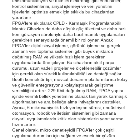
telekomünikasyon ve tüketici elektroniği gibi endüstriler,
kontrol sistemlerini, sinyal işlemeyi ve veri yönetimi
İletişim Anteni
işlevlerini optimize etmek için sıklıkla bu cihazlardan
yararlanır.
FPGA'lere ek olarak CPLD - Karmaşık Programlanabilir
Mantık Cihazları da daha düşük güç tüketimi ve daha hızlı
Bağlayıcı
konfigürasyon süreleriyle daha basit mantık uygulamaları
gerektiren senaryolarda önemli bir rol oynar. Ancak
FPGA'ler dijital sinyal işleme, görüntü işleme ve gerçek
zamanlı veri toplama sistemleri gibi büyük miktarda
Güç yönetimi çipi
dağıtılmış RAM ve yüksek hızlı işlem gerektiren
uygulamalarda öne çıkıyor. Bu cihazların aktif parça
durumu, uzun vadeli projeler ve ölçeklenebilir çözümler
için gerekli olan sürekli kullanılabilirliği ve desteği sağlar.
Booth konnektör tipi, mevcut donanım platformlarına kolay
ve güvenilir entegrasyonu kolaylaştırarak geliştirme
verimliliğini artırır. 229 Kbit dağıtılmış RAM, FPGA yapısı
içinde verimli bellek yönetimine olanak tanıyarak karmaşık
algoritmaları ve ara belleğe alma ihtiyaçlarını destekler.
Ayrıca, 6 mikrosaniyelik hızlı yerleşme süresi, endüstriyel
otomasyon, robotik ve iletişim sistemleri gibi zamana
duyarlı uygulamalarda kritik olan sistemlerin yanıt verme
hızını artırır.
Genel olarak, mikro denetleyicili FPGA'ler çok çeşitli
uygulama durumları için sağlam ve esnek bir çözüm